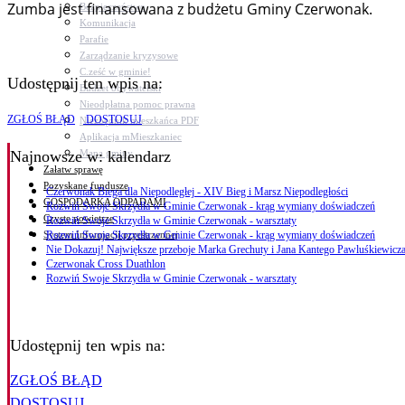
Zumba jest finansowana z budżetu Gminy Czerwonak.
Bezpieczeństwo
Komunikacja
Parafie
Zarządzanie kryzysowe
C.ześć w gminie!
Udostępnij ten wpis na:
Budżet obywatelski
Nieodpłatna pomoc prawna
ZGŁOŚ BŁĄD
DOSTOSUJ
Niezbędnik mieszkańca PDF
Aplikacja mMieszkaniec
Mapa gminy
Najnowsze
w: kalendarz
Załatw sprawę
Pozyskane fundusze
Czerwonak Biega dla Niepodległej - XIV Bieg i Marsz Niepodległości
GOSPODARKA ODPADAMI
Rozwiń Swoje Skrzydła w Gminie Czerwonak - krąg wymiany doświadczeń
Czyste powietrze
Rozwiń Swoje Skrzydła w Gminie Czerwonak - warsztaty
System Informacji przestrzennej
Rozwiń Swoje Skrzydła w Gminie Czerwonak - krąg wymiany doświadczeń
Nie Dokazuj! Największe przeboje Marka Grechuty i Jana Kantego Pawluśkiewicza
Czerwonak Cross Duathlon
Rozwiń Swoje Skrzydła w Gminie Czerwonak - warsztaty
Udostępnij ten wpis na:
ZGŁOŚ BŁĄD
DOSTOSUJ