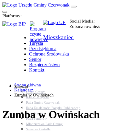
Platformy:
Social Media:
Zobacz również:
Mieszkaniec
Turysta
Przedsiębiorca
Ochrona Środowiska
Senior
Bezpieczeństwo
Kontakt
Strona główna
Samorząd
Kalendarz
Urząd Gminy
Zumba w Owińskach
Kadra zarządcza
Rada Gminy Czerwonak
Rada Działalności Pożytku Publicznego
Zumba w Owińskach
Rada Sportu
Rada Seniorów
Młodzieżowa Rada Gminy
Sołectwa i osiedla