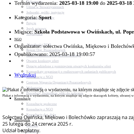
Dokumenty
Termin wydarzenia:
2025-03-18 19:00
do
2025-03-18 
Udział w Stowarzyszeniach
Jednostki, spółki, instytucje
Kategoria:
Sport
Zasłużeni dla gminy
Petycje
Język migowy
Miejsce:
Szkoła Podstawowa w Owińskach, ul. Popr
Współpraca
NGO
Aktualności NGO
Organizator: sołectwa Owińska, Miękowo i Bolechów
Rejestr Org. Pozarządowych
Opublikowano: 2025-03-18 19:00:57
Rada Działalności Pożytku Publicznego
Otwarte konkursy ofert
Dotacje udzielone z pominięciem otwartych konkursów ofert
Komunikaty organizacji o realizowanych zadaniach publicznych
Wydrukuj
Konsultacje z NGO
Centrum Wsparcia Organizacji Pozarządowych
Wolontariat
Procedury, formularze, pliki do pobrania
Plakat z informacją o wydarzeniu, na którym znajduje się zdjęcie skaczącek kobiety, ubranej w
Konsultacje
Konsultacje społeczne
Konsultacje z NGO
Konsultacje dot. dróg
Sołectwa Owińska, Miękowo i Bolechówko zapraszają na zaj
Niezbędnik
25 lutego do 24 czerwca 2025 r.
Zdrowie
Udział bezpłatny.
Oświata