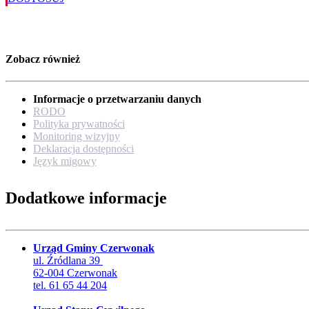
Zobacz również
Informacje o przetwarzaniu danych
RODO
Polityka prywatności
Monitoring wizyjny
Deklaracja dostępności
Język migowy
Dodatkowe informacje
Urząd Gminy Czerwonak
ul. Źródlana 39
62-004 Czerwonak
tel. 61 65 44 204