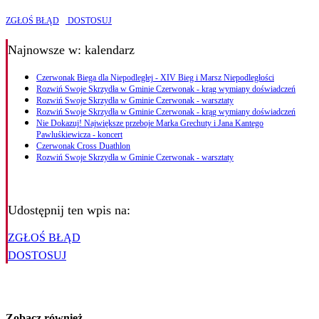
ZGŁOŚ BŁĄD
DOSTOSUJ
Najnowsze
w: kalendarz
Czerwonak Biega dla Niepodległej - XIV Bieg i Marsz Niepodległości
Rozwiń Swoje Skrzydła w Gminie Czerwonak - krąg wymiany doświadczeń
Rozwiń Swoje Skrzydła w Gminie Czerwonak - warsztaty
Rozwiń Swoje Skrzydła w Gminie Czerwonak - krąg wymiany doświadczeń
Nie Dokazuj! Największe przeboje Marka Grechuty i Jana Kantego
Pawluśkiewicza - koncert
Czerwonak Cross Duathlon
Rozwiń Swoje Skrzydła w Gminie Czerwonak - warsztaty
Udostępnij ten wpis na:
ZGŁOŚ BŁĄD
DOSTOSUJ
Zobacz również