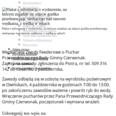
Bezpieczeństwo
Komunikacja
Parafie
Zarządzanie kryzysowe
C.ześć w gminie!
Budżet obywatelski
Plakat z informacją o wydarzeniu, na którym znajduje się zdjęcie grafika przedstawiając
Nieodpłatna pomoc prawna
siedzącego nad stawem wędkarza, z wędką w rękach
Niezbędnik mieszkańca PDF
Aplikacja mMieszkaniec
Mapa gminy
Załatw sprawę
Wędkarskie Zwody Feederowe o Puchar
Pozyskane fundusze
Przewodniczącego Rady Gminy Czerwonak.
GOSPODARKA ODPADAMI
Zapisy na zawody: zgłoszenia do Piotra, nr tel. 509 316
Czyste powietrze
System Informacji przestrzennej
142 do czwartku 2 października.
Zawody odbędą się w sobotę na wyrobisku pożwirowym
w Owińskach, 4 października w godzinach 7:00 do 13:00,
po zakończeniu zawodów ważenie i powrót ryb do wody.
Wręczenie pucharów przez Pana Przewodniczącego Rady
Gminy Czerwonak, poczęstunek i wymiana wrażeń.
Udostępnij ten wpis na: