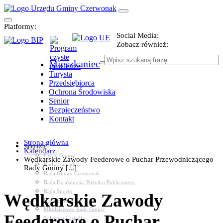
Platformy:
Social Media:
Zobacz również:
Mieszkaniec
Turysta
Przedsiębiorca
Ochrona Środowiska
Senior
Bezpieczeństwo
Kontakt
Strona główna
Samorząd
Kalendarz
Urząd Gminy
Wędkarskie Zawody Feederowe o Puchar Przewodniczącego
Kadra zarządcza
Rady Gminy [...]
Rada Gminy Czerwonak
Rada Działalności Pożytku Publicznego
Rada Sportu
Wędkarskie Zawody
Rada Seniorów
Młodzieżowa Rada Gminy
Feederowe o Puchar
Sołectwa i osiedla