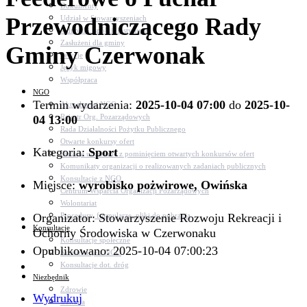
Dokumenty
Przewodniczącego Rady
Udział w Stowarzyszeniach
Jednostki, spółki, instytucje
Zasłużeni dla gminy
Gminy Czerwonak
Petycje
Język migowy
Współpraca
NGO
Termin wydarzenia:
2025-10-04 07:00
do
2025-10-
Aktualności NGO
Rejestr Org. Pozarządowych
04 13:00
Rada Działalności Pożytku Publicznego
Otwarte konkursy ofert
Kategoria:
Sport
Dotacje udzielone z pominięciem otwartych konkursów ofert
Komunikaty organizacji o realizowanych zadaniach publicznych
Konsultacje z NGO
Miejsce:
wyrobisko pożwirowe, Owińska
Centrum Wsparcia Organizacji Pozarządowych
Wolontariat
Organizator: Stowarzyszenie Rozwoju Rekreacji i
Procedury, formularze, pliki do pobrania
Konsultacje
Ochorny Środowiska w Czerwonaku
Konsultacje społeczne
Opublikowano: 2025-10-04 07:00:23
Konsultacje z NGO
Konsultacje dot. dróg
Niezbędnik
Zdrowie
Wydrukuj
Oświata