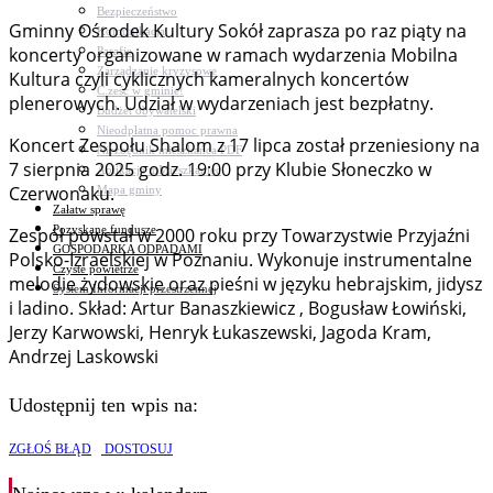
Bezpieczeństwo
Gminny Ośrodek Kultury Sokół zaprasza po raz piąty na
Komunikacja
koncerty organizowane w ramach wydarzenia Mobilna
Parafie
Zarządzanie kryzysowe
Kultura czyli cyklicznych kameralnych koncertów
C.ześć w gminie!
plenerowych. Udział w wydarzeniach jest bezpłatny.
Budżet obywatelski
Nieodpłatna pomoc prawna
Koncert Zespołu Shalom z 17 lipca został przeniesiony na
Niezbędnik mieszkańca PDF
7 sierpnia 2025 godz. 19:00 przy Klubie Słoneczko w
Aplikacja mMieszkaniec
Czerwonaku.
Mapa gminy
Załatw sprawę
Pozyskane fundusze
Zespół powstał w 2000 roku przy Towarzystwie Przyjaźni
GOSPODARKA ODPADAMI
Polsko-Izraelskiej w Poznaniu. Wykonuje instrumentalne
Czyste powietrze
melodie żydowskie oraz pieśni w języku hebrajskim, jidysz
System Informacji przestrzennej
i ladino. Skład: Artur Banaszkiewicz , Bogusław Łowiński,
Jerzy Karwowski, Henryk Łukaszewski, Jagoda Kram,
Andrzej Laskowski
Udostępnij ten wpis na:
ZGŁOŚ BŁĄD
DOSTOSUJ