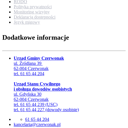
RODO
Polityka prywatności
Monitoring wizyjny
Deklaracja dostępności
Język migowy
Dodatkowe informacje
Urząd Gminy Czerwonak
ul. Źródlana 39
62-004 Czerwonak
tel. 61 65 44 204
Urząd Stanu Cywilnego
i obsługa dowodów osobistych
ul. Gdyńska 30
62-004 Czerwonak
tel. 61 65 44 239 (USC)
tel. 61 65 44 227 (dowody osobiste)
61 65 44 204
lp.kanowrezc@airalecnak