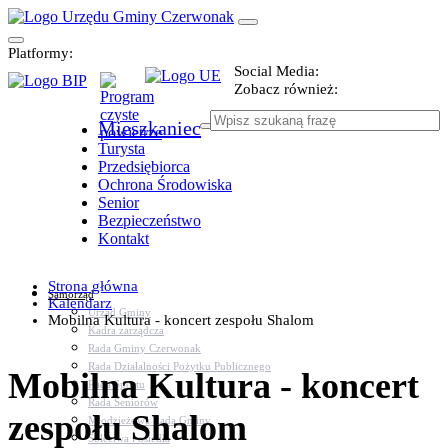
Platformy:
Social Media:
Zobacz również:
Mieszkaniec
Turysta
Przedsiębiorca
Ochrona Środowiska
Senior
Bezpieczeństwo
Kontakt
Strona główna
Samorząd
Kalendarz
Urząd Gminy
Mobilna Kultura - koncert zespołu Shalom
Kadra zarządcza
Rada Gminy Czerwonak
Rada Działalności Pożytku Publicznego
Mobilna Kultura - koncert
Rada Sportu
Rada Seniorów
zespołu Shalom
Młodzieżowa Rada Gminy
Sołectwa i osiedla