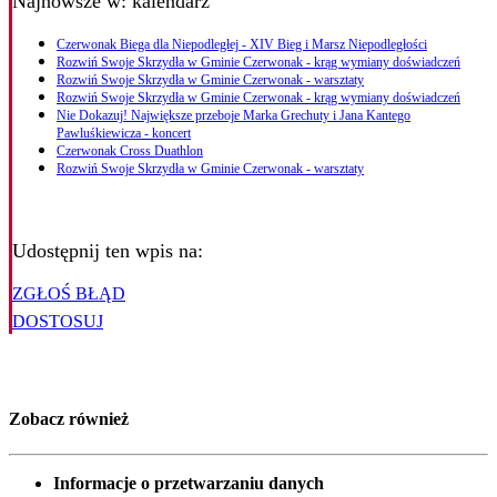
Najnowsze
w: kalendarz
Czerwonak Biega dla Niepodległej - XIV Bieg i Marsz Niepodległości
Rozwiń Swoje Skrzydła w Gminie Czerwonak - krąg wymiany doświadczeń
Rozwiń Swoje Skrzydła w Gminie Czerwonak - warsztaty
Rozwiń Swoje Skrzydła w Gminie Czerwonak - krąg wymiany doświadczeń
Nie Dokazuj! Największe przeboje Marka Grechuty i Jana Kantego
Pawluśkiewicza - koncert
Czerwonak Cross Duathlon
Rozwiń Swoje Skrzydła w Gminie Czerwonak - warsztaty
Udostępnij ten wpis na:
ZGŁOŚ BŁĄD
DOSTOSUJ
Zobacz również
Informacje o przetwarzaniu danych