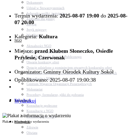
Dokumenty
Udział w Stowarzyszeniach
Jednostki, spółki, instytucje
Termin wydarzenia:
2025-08-07 19:00
do
2025-08-
Zasłużeni dla gminy
07 20:00
Petycje
Język migowy
Współpraca
Kategoria:
Kultura
NGO
Aktualności NGO
Miejsce:
przed Klubem Słoneczko, Osiedle
Rejestr Org. Pozarządowych
Przylesie, Czerwonak
Rada Działalności Pożytku Publicznego
Otwarte konkursy ofert
Dotacje udzielone z pominięciem otwartych konkursów ofert
Organizator: Gminny Ośrodek Kultury Sokół
Komunikaty organizacji o realizowanych zadaniach publicznych
Konsultacje z NGO
Opublikowano: 2025-08-07 19:00:38
Centrum Wsparcia Organizacji Pozarządowych
Wolontariat
Procedury, formularze, pliki do pobrania
Wydrukuj
Konsultacje
Konsultacje społeczne
Konsultacje z NGO
Konsultacje dot. dróg
Plakat z informacją o wydarzeniu
Niezbędnik
Zdrowie
Oświata