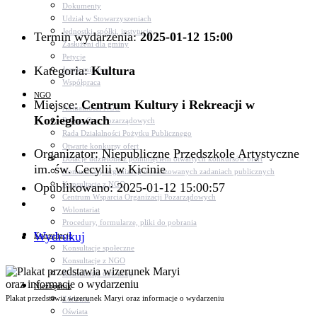
Dokumenty
Udział w Stowarzyszeniach
Jednostki, spółki, instytucje
Termin wydarzenia:
2025-01-12 15:00
Zasłużeni dla gminy
Petycje
Kategoria:
Kultura
Język migowy
Współpraca
NGO
Miejsce:
Centrum Kultury i Rekreacji w
Aktualności NGO
Koziegłowach
Rejestr Org. Pozarządowych
Rada Działalności Pożytku Publicznego
Otwarte konkursy ofert
Organizator: Niepubliczne Przedszkole Artystyczne
Dotacje udzielone z pominięciem otwartych konkursów ofert
im. św. Cecylii w Kicinie
Komunikaty organizacji o realizowanych zadaniach publicznych
Konsultacje z NGO
Opublikowano: 2025-01-12 15:00:57
Centrum Wsparcia Organizacji Pozarządowych
Wolontariat
Procedury, formularze, pliki do pobrania
Wydrukuj
Konsultacje
Konsultacje społeczne
Konsultacje z NGO
Konsultacje dot. dróg
Niezbędnik
Plakat przedstawia wizerunek Maryi oraz informacje o wydarzeniu
Zdrowie
Oświata