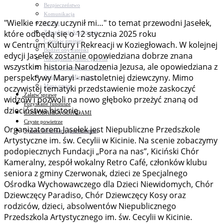
Bezpieczeństwo
Komunikacja
"Wielkie rzeczy uczynił mi…" to temat przewodni Jasełek,
Parafie
które odbędą się o 12 stycznia 2025 roku
Zarządzanie kryzysowe
C.ześć w gminie!
w Centrum Kultury i Rekreacji w Koziegłowach. W kolejnej
Budżet obywatelski
edycji Jasełek zostanie opowiedziana dobrze znana
Nieodpłatna pomoc prawna
wszystkim historia Narodzenia Jezusa, ale opowiedziana z
Niezbędnik mieszkańca PDF
perspektywy Maryi - nastoletniej dziewczyny. Mimo
Aplikacja mMieszkaniec
Mapa gminy
oczywistej tematyki przedstawienie może zaskoczyć
Załatw sprawę
widzów i pozwoli na nowo głęboko przeżyć znaną od
Pozyskane fundusze
dzieciństwa historię.
GOSPODARKA ODPADAMI
Czyste powietrze
Organizatorem Jasełek jest Niepubliczne Przedszkole
System Informacji przestrzennej
Artystyczne im. św. Cecylii w Kicinie. Na scenie zobaczymy
podopiecznych Fundacji „Pora na nas”, Kiciński Chór
Kameralny, zespół wokalny Retro Café, członków klubu
seniora z gminy Czerwonak, dzieci ze Specjalnego
Ośrodka Wychowawczego dla Dzieci Niewidomych, Chór
Dziewczęcy Paradiso, Chór Dziewczęcy Kosy oraz
rodziców, dzieci, absolwentów Niepublicznego
Przedszkola Artystycznego im. św. Cecylii w Kicinie.