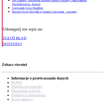
Nie Dokazuj! Największe przeboje Marka Grechuty i Jana Kantego
Pawluśkiewicza - koncert
Czerwonak Cross Duathlon
Rozwiń Swoje Skrzydła w Gminie Czerwonak - warsztaty
Udostępnij ten wpis na:
ZGŁOŚ BŁĄD
DOSTOSUJ
Zobacz również
Informacje o przetwarzaniu danych
RODO
Polityka prywatności
Monitoring wizyjny
Deklaracja dostępności
Język migowy