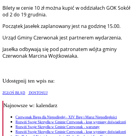
Bilety w cenie 10 zł można kupić w oddziałach GOK Sokół
od 2 do 19 grudnia.
Początek Jasełek zaplanowany jest na godzinę 15.00.
Urząd Gminy Czerwonak jest partnerem wydarzenia.
Jasełka odbywają się pod patronatem wójta gminy
Czerwonak Marcina Wojtkowiaka.
Udostępnij ten wpis na:
ZGŁOŚ BŁĄD
DOSTOSUJ
Najnowsze
w: kalendarz
Czerwonak Biega dla Niepodległej - XIV Bieg i Marsz Niepodległości
Rozwiń Swoje Skrzydła w Gminie Czerwonak - krąg wymiany doświadczeń
Rozwiń Swoje Skrzydła w Gminie Czerwonak - warsztaty
Rozwiń Swoje Skrzydła w Gminie Czerwonak - krąg wymiany doświadczeń