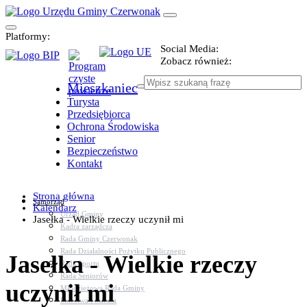
Platformy:
Social Media:
Zobacz również:
Mieszkaniec
Turysta
Przedsiębiorca
Ochrona Środowiska
Senior
Bezpieczeństwo
Kontakt
Strona główna
Samorząd
Kalendarz
Urząd Gminy
Jasełka - Wielkie rzeczy uczynił mi
Kadra zarządcza
Rada Gminy Czerwonak
Rada Działalności Pożytku Publicznego
Jasełka - Wielkie rzeczy
Rada Sportu
Rada Seniorów
uczynił mi
Młodzieżowa Rada Gminy
Sołectwa i osiedla