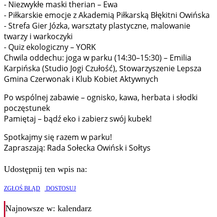
- Niezwykłe maski therian – Ewa
- Piłkarskie emocje z Akademią Piłkarską Błękitni Owińska
- Strefa Gier Józka, warsztaty plastyczne, malowanie
twarzy i warkoczyki
- Quiz ekologiczny – YORK
Chwila oddechu: joga w parku (14:30–15:30) – Emilia
Karpińska (Studio Jogi Czułość), Stowarzyszenie Lepsza
Gmina Czerwonak i Klub Kobiet Aktywnych
Po wspólnej zabawie – ognisko, kawa, herbata i słodki
poczęstunek
Pamiętaj – bądź eko i zabierz swój kubek!
Spotkajmy się razem w parku!
Zapraszają: Rada Sołecka Owińsk i Sołtys
Udostępnij ten wpis na:
ZGŁOŚ BŁĄD
DOSTOSUJ
Najnowsze
w: kalendarz