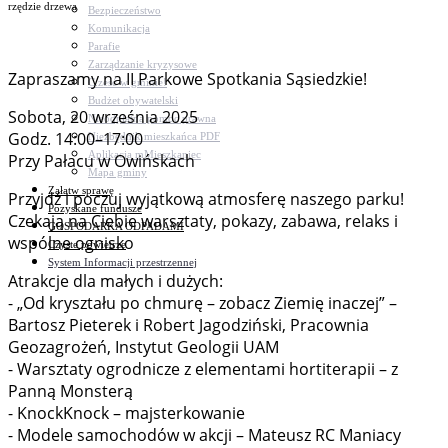
rzędzie drzewa
Bezpieczeństwo
Komunikacja
Parafie
Zarządzanie kryzysowe
Zapraszamy na II Parkowe Spotkania Sąsiedzkie!
C.ześć w gminie!
Budżet obywatelski
Sobota, 20 września 2025
Nieodpłatna pomoc prawna
Godz. 14:00–17:00
Niezbędnik mieszkańca PDF
Aplikacja mMieszkaniec
Przy Pałacu w Owińskach
Mapa gminy
Załatw sprawę
Przyjdź i poczuj wyjątkową atmosferę naszego parku!
Pozyskane fundusze
Czekają na Ciebie warsztaty, pokazy, zabawa, relaks i
GOSPODARKA ODPADAMI
wspólne ognisko
Czyste powietrze
System Informacji przestrzennej
Atrakcje dla małych i dużych:
- „Od kryształu po chmurę – zobacz Ziemię inaczej” –
Bartosz Pieterek i Robert Jagodziński, Pracownia
Geozagrożeń, Instytut Geologii UAM
- Warsztaty ogrodnicze z elementami hortiterapii – z
Panną Monsterą
- KnockKnock – majsterkowanie
- Modele samochodów w akcji – Mateusz RC Maniacy