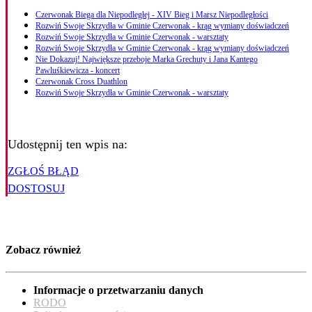
Czerwonak Biega dla Niepodległej - XIV Bieg i Marsz Niepodległości
Rozwiń Swoje Skrzydła w Gminie Czerwonak - krąg wymiany doświadczeń
Rozwiń Swoje Skrzydła w Gminie Czerwonak - warsztaty
Rozwiń Swoje Skrzydła w Gminie Czerwonak - krąg wymiany doświadczeń
Nie Dokazuj! Największe przeboje Marka Grechuty i Jana Kantego
Pawluśkiewicza - koncert
Czerwonak Cross Duathlon
Rozwiń Swoje Skrzydła w Gminie Czerwonak - warsztaty
Udostępnij ten wpis na:
ZGŁOŚ BŁĄD
DOSTOSUJ
Zobacz również
Informacje o przetwarzaniu danych
RODO