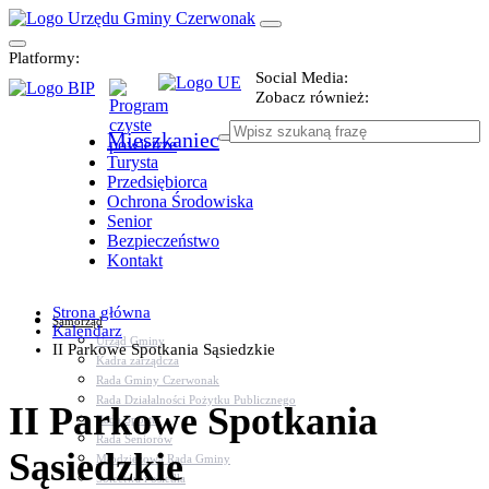
Platformy:
Social Media:
Zobacz również:
Mieszkaniec
Turysta
Przedsiębiorca
Ochrona Środowiska
Senior
Bezpieczeństwo
Kontakt
Strona główna
Samorząd
Kalendarz
Urząd Gminy
II Parkowe Spotkania Sąsiedzkie
Kadra zarządcza
Rada Gminy Czerwonak
Rada Działalności Pożytku Publicznego
II Parkowe Spotkania
Rada Sportu
Rada Seniorów
Sąsiedzkie
Młodzieżowa Rada Gminy
Sołectwa i osiedla