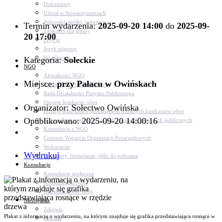
Dokumenty
Udział w Stowarzyszeniach
Jednostki, spółki, instytucje
Termin wydarzenia:
2025-09-20 14:00
do
2025-09-
Zasłużeni dla gminy
20 17:00
Petycje
Język migowy
Współpraca
Kategoria:
Sołeckie
NGO
Aktualności NGO
Miejsce:
przy Pałacu w Owińskach
Rejestr Org. Pozarządowych
Rada Działalności Pożytku Publicznego
Otwarte konkursy ofert
Organizator: Sołectwo Owińska
Dotacje udzielone z pominięciem otwartych konkursów ofert
Opublikowano: 2025-09-20 14:00:16
Komunikaty organizacji o realizowanych zadaniach publicznych
Konsultacje z NGO
Centrum Wsparcia Organizacji Pozarządowych
Wolontariat
Wydrukuj
Procedury, formularze, pliki do pobrania
Konsultacje
Konsultacje społeczne
Konsultacje z NGO
Konsultacje dot. dróg
Niezbędnik
Zdrowie
Plakat z informacją o wydarzeniu, na którym znajduje się grafika przedstawiająca rosnące w
Oświata