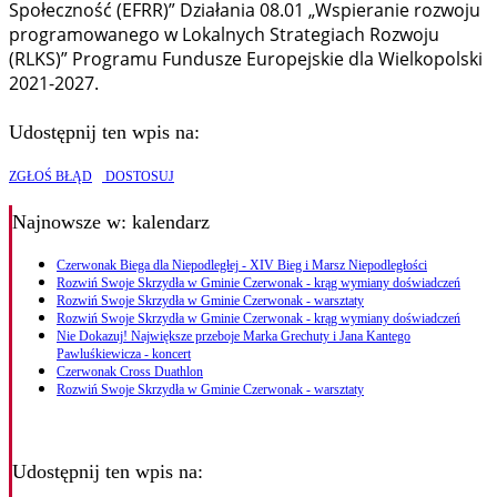
Społeczność (EFRR)” Działania 08.01 „Wspieranie rozwoju
programowanego w Lokalnych Strategiach Rozwoju
(RLKS)” Programu Fundusze Europejskie dla Wielkopolski
2021-2027.
Udostępnij ten wpis na:
ZGŁOŚ BŁĄD
DOSTOSUJ
Najnowsze
w: kalendarz
Czerwonak Biega dla Niepodległej - XIV Bieg i Marsz Niepodległości
Rozwiń Swoje Skrzydła w Gminie Czerwonak - krąg wymiany doświadczeń
Rozwiń Swoje Skrzydła w Gminie Czerwonak - warsztaty
Rozwiń Swoje Skrzydła w Gminie Czerwonak - krąg wymiany doświadczeń
Nie Dokazuj! Największe przeboje Marka Grechuty i Jana Kantego
Pawluśkiewicza - koncert
Czerwonak Cross Duathlon
Rozwiń Swoje Skrzydła w Gminie Czerwonak - warsztaty
Udostępnij ten wpis na: