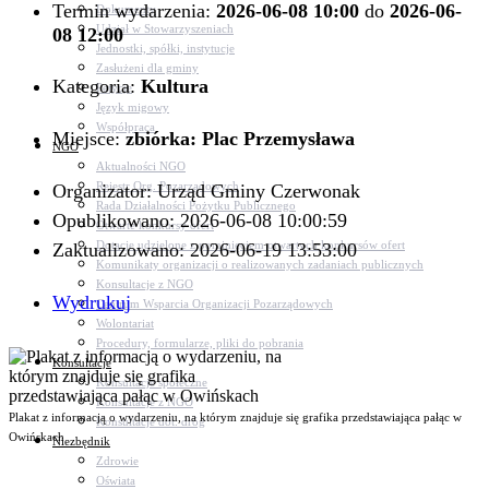
Termin wydarzenia:
2026-06-08 10:00
do
2026-06-
Dokumenty
Udział w Stowarzyszeniach
08 12:00
Jednostki, spółki, instytucje
Zasłużeni dla gminy
Kategoria:
Kultura
Petycje
Język migowy
Współpraca
Miejsce:
zbiórka: Plac Przemysława
NGO
Aktualności NGO
Rejestr Org. Pozarządowych
Organizator: Urząd Gminy Czerwonak
Rada Działalności Pożytku Publicznego
Opublikowano: 2026-06-08 10:00:59
Otwarte konkursy ofert
Dotacje udzielone z pominięciem otwartych konkursów ofert
Zaktualizowano: 2026-06-19 13:53:00
Komunikaty organizacji o realizowanych zadaniach publicznych
Konsultacje z NGO
Wydrukuj
Centrum Wsparcia Organizacji Pozarządowych
Wolontariat
Procedury, formularze, pliki do pobrania
Konsultacje
Konsultacje społeczne
Konsultacje z NGO
Plakat z informacją o wydarzeniu, na którym znajduje się grafika przedstawiająca pałąc w
Konsultacje dot. dróg
Owińskach
Niezbędnik
Zdrowie
Oświata