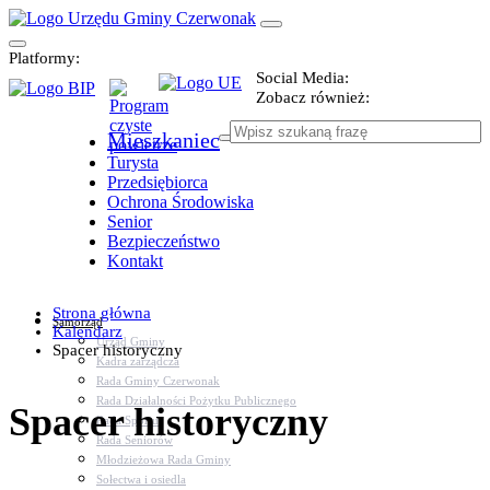
Platformy:
Social Media:
Zobacz również:
Mieszkaniec
Turysta
Przedsiębiorca
Ochrona Środowiska
Senior
Bezpieczeństwo
Kontakt
Strona główna
Samorząd
Kalendarz
Urząd Gminy
Spacer historyczny
Kadra zarządcza
Rada Gminy Czerwonak
Rada Działalności Pożytku Publicznego
Spacer historyczny
Rada Sportu
Rada Seniorów
Młodzieżowa Rada Gminy
Sołectwa i osiedla