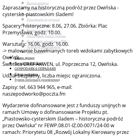
Bezpieczeństwo
Zapraszamy na historyczną podróż przez Owińska -
Komunikacja
cystersko-piastowskim śladem!
Parafie
Zarządzanie kryzysowe
Spacery: historyczne: 8.06, 27.06. Zbiórka: Plac
C.ześć w gminie!
Budżet obywatelski
Przemysława, godz. 10.00.
Nieodpłatna pomoc prawna
Niezbędnik mieszkańca PDF
Warsztaty: 16.06, godz. 16.00.
Aplikacja mMieszkaniec
-> malowanie bawełnianych toreb widokami zabytkowych
Mapa gminy
Owińsk.
Załatw sprawę
Świetlica CRKF AKWEN, ul. Poprzeczna 12, Owińska.
Pozyskane fundusze
GOSPODARKA ODPADAMI
Czyste powietrze
Udział bezpłatny, liczba miejsc ograniczona.
System Informacji przestrzennej
Zapisy: tel. 663 944 965, e-mail:
naszepodworko@poczta.fm
Wydarzenie dofinansowane jest z funduszy unijnych w
ramach Umowy o dofinansowanie Projektu pt.
„Piastowsko-cysterskim śladem – historyczna podróż
przez Owińska” nr FEWP.08.01-IZ.00-0071/24-00 w
ramach: Priorytetu 08 „Rozwój Lokalny Kierowany przez