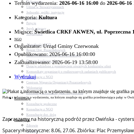
Dokumenty
Termin wydarzenia:
2026-06-16 16:00
do
2026-06-16 
Udział w Stowarzyszeniach
Jednostki, spółki, instytucje
Kategoria:
Kultura
Zasłużeni dla gminy
Petycje
Język migowy
Miejsce:
Świetlica CRKF AKWEN, ul. Poprzeczna 
Współpraca
NGO
Aktualności NGO
Organizator: Urząd Gminy Czerwonak
Rejestr Org. Pozarządowych
Opublikowano: 2026-06-16 16:00:00
Rada Działalności Pożytku Publicznego
Otwarte konkursy ofert
Zaktualizowano: 2026-06-19 13:58:00
Dotacje udzielone z pominięciem otwartych konkursów ofert
Komunikaty organizacji o realizowanych zadaniach publicznych
Wydrukuj
Konsultacje z NGO
Centrum Wsparcia Organizacji Pozarządowych
Wolontariat
Procedury, formularze, pliki do pobrania
Plakat z informacją o wydarzeniu, na którym znajduje się grafika przedstawiająca pałąc w Ow
Konsultacje
Konsultacje społeczne
Konsultacje z NGO
Konsultacje dot. dróg
Zapraszamy na historyczną podróż przez Owińska - cyster
Niezbędnik
Zdrowie
Spacery: historyczne: 8.06, 27.06. Zbiórka: Plac Przemysław
Oświata