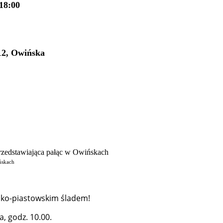
18:00
12, Owińska
ińskach
sko-piastowskim śladem!
a, godz. 10.00.