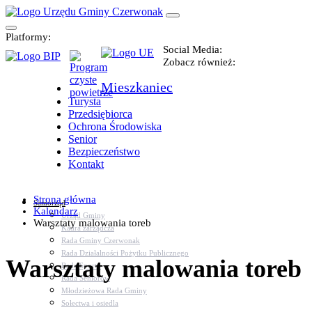
Platformy:
Social Media:
Zobacz również:
Mieszkaniec
Turysta
Przedsiębiorca
Ochrona Środowiska
Senior
Bezpieczeństwo
Kontakt
Strona główna
Samorząd
Kalendarz
Urząd Gminy
Warsztaty malowania toreb
Kadra zarządcza
Rada Gminy Czerwonak
Rada Działalności Pożytku Publicznego
Warsztaty malowania toreb
Rada Sportu
Rada Seniorów
Młodzieżowa Rada Gminy
Sołectwa i osiedla