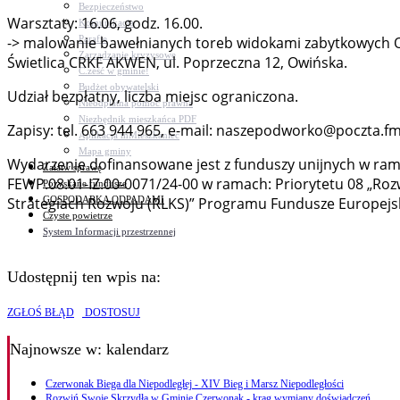
Bezpieczeństwo
Warsztaty: 16.06, godz. 16.00.
Komunikacja
Parafie
-> malowanie bawełnianych toreb widokami zabytkowych 
Zarządzanie kryzysowe
Świetlica CRKF AKWEN, ul. Poprzeczna 12, Owińska.
C.ześć w gminie!
Budżet obywatelski
Udział bezpłatny, liczba miejsc ograniczona.
Nieodpłatna pomoc prawna
Niezbędnik mieszkańca PDF
Zapisy: tel. 663 944 965, e-mail: naszepodworko@poczta.f
Aplikacja mMieszkaniec
Mapa gminy
Wydarzenie dofinansowane jest z funduszy unijnych w ram
Załatw sprawę
FEWP.08.01-IZ.00-0071/24-00 w ramach: Priorytetu 08 „Ro
Pozyskane fundusze
GOSPODARKA ODPADAMI
Strategiach Rozwoju (RLKS)” Programu Fundusze Europejsk
Czyste powietrze
System Informacji przestrzennej
Udostępnij ten wpis na:
ZGŁOŚ BŁĄD
DOSTOSUJ
Najnowsze
w: kalendarz
Czerwonak Biega dla Niepodległej - XIV Bieg i Marsz Niepodległości
Rozwiń Swoje Skrzydła w Gminie Czerwonak - krąg wymiany doświadczeń