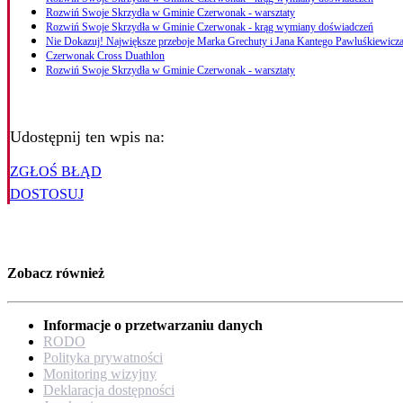
Rozwiń Swoje Skrzydła w Gminie Czerwonak - warsztaty
Rozwiń Swoje Skrzydła w Gminie Czerwonak - krąg wymiany doświadczeń
Nie Dokazuj! Największe przeboje Marka Grechuty i Jana Kantego Pawluśkiewicza
Czerwonak Cross Duathlon
Rozwiń Swoje Skrzydła w Gminie Czerwonak - warsztaty
Udostępnij ten wpis na:
ZGŁOŚ BŁĄD
DOSTOSUJ
Zobacz również
Informacje o przetwarzaniu danych
RODO
Polityka prywatności
Monitoring wizyjny
Deklaracja dostępności