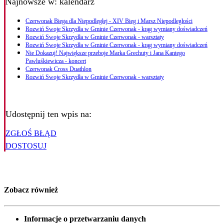
Najnowsze
w: kalendarz
Czerwonak Biega dla Niepodległej - XIV Bieg i Marsz Niepodległości
Rozwiń Swoje Skrzydła w Gminie Czerwonak - krąg wymiany doświadczeń
Rozwiń Swoje Skrzydła w Gminie Czerwonak - warsztaty
Rozwiń Swoje Skrzydła w Gminie Czerwonak - krąg wymiany doświadczeń
Nie Dokazuj! Największe przeboje Marka Grechuty i Jana Kantego
Pawluśkiewicza - koncert
Czerwonak Cross Duathlon
Rozwiń Swoje Skrzydła w Gminie Czerwonak - warsztaty
Udostępnij ten wpis na:
ZGŁOŚ BŁĄD
DOSTOSUJ
Zobacz również
Informacje o przetwarzaniu danych