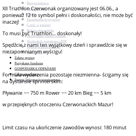
Bezpieczeństwo
XII Triathlon Czerwonak organizowany jest 06.06., a
Komunikacja
ponieważ 12 to symbol pełni i doskonałości, nie może być
Parafie
Zarządzanie kryzysowe
inaczej!
C.ześć w gminie!
Budżet obywatelski
To musi być Triathlon… doskonały!
Nieodpłatna pomoc prawna
Niezbędnik mieszkańca PDF
Spędźcie z nami ten wyjątkowy dzień i sprawdźcie się w
Aplikacja mMieszkaniec
niezapomnianym wyścigu!
Mapa gminy
Załatw sprawę
Pozyskane fundusze
GOSPODARKA ODPADAMI
Formuła wydarzenia pozostaje niezmienna- ścigamy się
Czyste powietrze
System Informacji przestrzennej
na dystansie sprinterskim:
Pływanie ~~ 750 m Rower ~~ 20 km Bieg ~~ 5 km
w przepięknych otoczeniu Czerwonackich Mazur!
Limit czasu na ukończenie zawodów wynosi: 180 minut