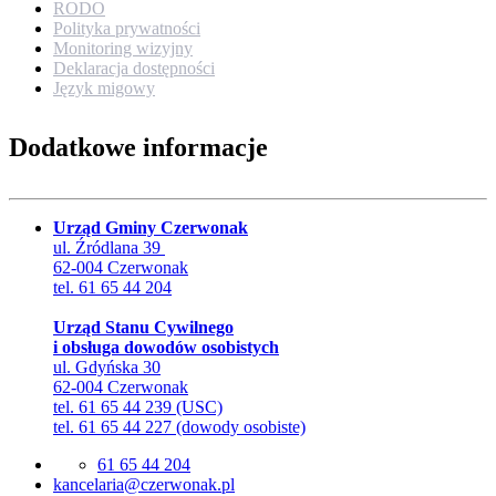
RODO
Polityka prywatności
Monitoring wizyjny
Deklaracja dostępności
Język migowy
Dodatkowe informacje
Urząd Gminy Czerwonak
ul. Źródlana 39
62-004 Czerwonak
tel. 61 65 44 204
Urząd Stanu Cywilnego
i obsługa dowodów osobistych
ul. Gdyńska 30
62-004 Czerwonak
tel. 61 65 44 239 (USC)
tel. 61 65 44 227 (dowody osobiste)
61 65 44 204
lp.kanowrezc@airalecnak