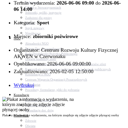
Termin wydarzenia:
2026-06-06 09:00
do
2026-06-
Dokumenty
Udział w Stowarzyszeniach
06 14:00
Jednostki, spółki, instytucje
Zasłużeni dla gminy
Kategoria:
Sport
Petycje
Język migowy
Współpraca
Miejsce:
zbiorniki pożwirowe
NGO
Aktualności NGO
Rejestr Org. Pozarządowych
Organizator: Centrum Rozwoju Kultury Fizycznej
Rada Działalności Pożytku Publicznego
AKWEN w Czerwonaku
Otwarte konkursy ofert
Opublikowano: 2026-06-06 09:00:00
Dotacje udzielone z pominięciem otwartych konkursów ofert
Komunikaty organizacji o realizowanych zadaniach publicznych
Zaktualizowano: 2026-02-05 12:50:00
Konsultacje z NGO
Centrum Wsparcia Organizacji Pozarządowych
Wydrukuj
Wolontariat
Procedury, formularze, pliki do pobrania
Konsultacje
Konsultacje społeczne
Konsultacje z NGO
Konsultacje dot. dróg
Plakat z informacją o wydarzeniu, na którym znajduje się zdjęcie zdjęcie płynącej osoby
Niezbędnik
Zdrowie
Oświata