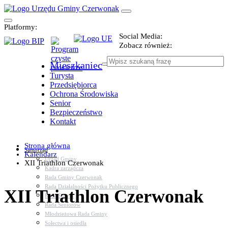
Platformy:
Social Media:
Zobacz również:
Mieszkaniec
Turysta
Przedsiębiorca
Ochrona Środowiska
Senior
Bezpieczeństwo
Kontakt
Strona główna
Samorząd
Kalendarz
Urząd Gminy
XII Triathlon Czerwonak
Kadra zarządcza
Rada Gminy Czerwonak
Rada Działalności Pożytku Publicznego
XII Triathlon Czerwonak
Rada Sportu
Rada Seniorów
Młodzieżowa Rada Gminy
Sołectwa i osiedla