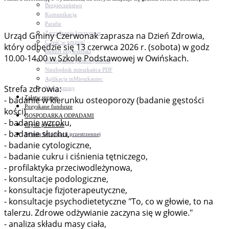
Bezpieczeństwo
Komunikacja
Parafie
Zarządzanie kryzysowe
Urząd Gminy Czerwonak zaprasza na Dzień Zdrowia,
C.ześć w gminie!
który odbędzie się 13 czerwca 2026 r. (sobota) w godz
Budżet obywatelski
10.00-14.00 w Szkole Podstawowej w Owińskach.
Nieodpłatna pomoc prawna
Niezbędnik mieszkańca PDF
Aplikacja mMieszkaniec
Strefa zdrowia:
Mapa gminy
Załatw sprawę
- badanie w kierunku osteoporozy (badanie gęstości
Pozyskane fundusze
kości),
GOSPODARKA ODPADAMI
- badanie wzroku,
Czyste powietrze
- badanie słuchu,
System Informacji przestrzennej
- badanie cytologiczne,
- badanie cukru i ciśnienia tętniczego,
- profilaktyka przeciwodleżynowa,
- konsultacje podologiczne,
- konsultacje fizjoterapeutyczne,
- konsultacje psychodietetyczne "To, co w głowie, to na
talerzu. Zdrowe odżywianie zaczyna się w głowie."
- analiza składu masy ciała,