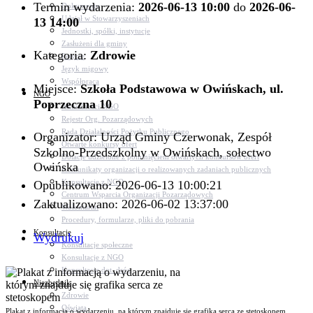
Termin wydarzenia:
2026-06-13 10:00
do
2026-06-
Dokumenty
Udział w Stowarzyszeniach
13 14:00
Jednostki, spółki, instytucje
Zasłużeni dla gminy
Kategoria:
Zdrowie
Petycje
Język migowy
Współpraca
Miejsce:
Szkoła Podstawowa w Owińskach, ul.
NGO
Poprzeczna 10
Aktualności NGO
Rejestr Org. Pozarządowych
Rada Działalności Pożytku Publicznego
Organizator: Urząd Gminy Czerwonak, Zespół
Otwarte konkursy ofert
Szkolno-Przedszkolny w Owińskach, sołectwo
Dotacje udzielone z pominięciem otwartych konkursów ofert
Owińska
Komunikaty organizacji o realizowanych zadaniach publicznych
Konsultacje z NGO
Opublikowano: 2026-06-13 10:00:21
Centrum Wsparcia Organizacji Pozarządowych
Zaktualizowano: 2026-06-02 13:37:00
Wolontariat
Procedury, formularze, pliki do pobrania
Konsultacje
Wydrukuj
Konsultacje społeczne
Konsultacje z NGO
Konsultacje dot. dróg
Niezbędnik
Zdrowie
Oświata
Plakat z informacją o wydarzeniu, na którym znajduje się grafika serca ze stetoskopem