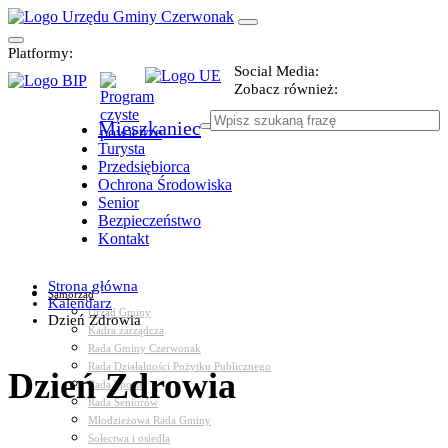
Platformy:
Social Media:
Zobacz również:
Mieszkaniec
Turysta
Przedsiębiorca
Ochrona Środowiska
Senior
Bezpieczeństwo
Kontakt
Strona główna
Samorząd
Kalendarz
Urząd Gminy
Dzień Zdrowia
Kadra zarządcza
Rada Gminy Czerwonak
Rada Działalności Pożytku Publicznego
Dzień Zdrowia
Rada Sportu
Rada Seniorów
Młodzieżowa Rada Gminy
Sołectwa i osiedla