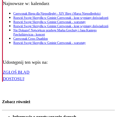
Najnowsze
w: kalendarz
Czerwonak Biega dla Niepodległej - XIV Bieg i Marsz Niepodległości
Rozwiń Swoje Skrzydła w Gminie Czerwonak - krąg wymiany doświadczeń
Rozwiń Swoje Skrzydła w Gminie Czerwonak - warsztaty
Rozwiń Swoje Skrzydła w Gminie Czerwonak - krąg wymiany doświadczeń
Nie Dokazuj! Największe przeboje Marka Grechuty i Jana Kantego
Pawluśkiewicza - koncert
Czerwonak Cross Duathlon
Rozwiń Swoje Skrzydła w Gminie Czerwonak - warsztaty
Udostępnij ten wpis na:
ZGŁOŚ BŁĄD
DOSTOSUJ
Zobacz również
Informacje o przetwarzaniu danych