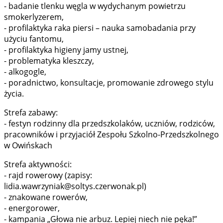
- badanie tlenku węgla w wydychanym powietrzu
smokerlyzerem,
- profilaktyka raka piersi – nauka samobadania przy
użyciu fantomu,
- profilaktyka higieny jamy ustnej,
- problematyka kleszczy,
- alkogogle,
- poradnictwo, konsultacje, promowanie zdrowego stylu
życia.
Strefa zabawy:
- festyn rodzinny dla przedszkolaków, uczniów, rodziców,
pracowników i przyjaciół Zespołu Szkolno-Przedszkolnego
w Owińskach
Strefa aktywności:
- rajd rowerowy (zapisy:
lidia.wawrzyniak@soltys.czerwonak.pl)
- znakowane rowerów,
- energorower,
- kampania „Głowa nie arbuz. Lepiej niech nie pęka!”