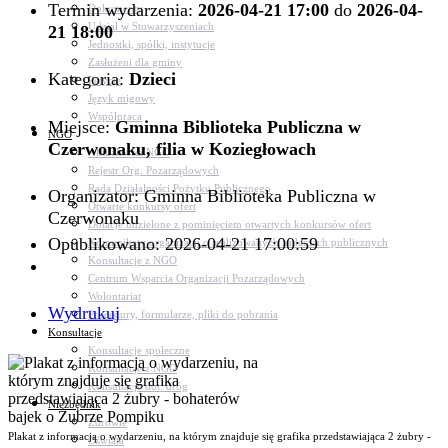
Termin wydarzenia:
2026-04-21 17:00
do
2026-04-
Dokumenty
Udział w Stowarzyszeniach
21 18:00
Jednostki, spółki, instytucje
Zasłużeni dla gminy
Kategoria:
Dzieci
Petycje
Język migowy
Współpraca
Miejsce:
Gminna Biblioteka Publiczna w
NGO
Czerwonaku, filia w Koziegłowach
Aktualności NGO
Rejestr Org. Pozarządowych
Rada Działalności Pożytku Publicznego
Organizator: Gminna Biblioteka Publiczna w
Otwarte konkursy ofert
Czerwonaku
Dotacje udzielone z pominięciem otwartych konkursów ofert
Opublikowano: 2026-04-21 17:00:59
Komunikaty organizacji o realizowanych zadaniach publicznych
Konsultacje z NGO
Centrum Wsparcia Organizacji Pozarządowych
Wolontariat
Wydrukuj
Procedury, formularze, pliki do pobrania
Konsultacje
Konsultacje społeczne
Konsultacje z NGO
Konsultacje dot. dróg
Niezbędnik
Zdrowie
Plakat z informacją o wydarzeniu, na którym znajduje się grafika przedstawiająca 2 żubry -
Oświata