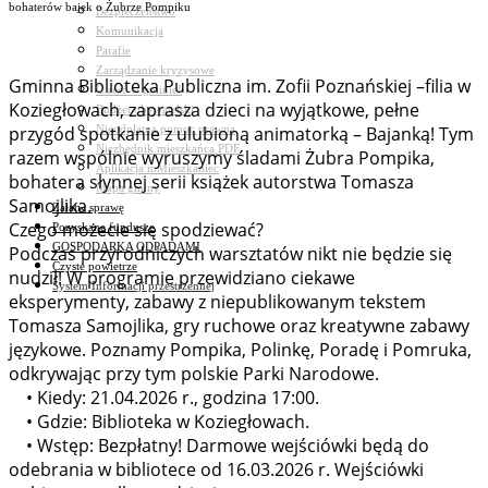
bohaterów bajek o Żubrze Pompiku
Bezpieczeństwo
Komunikacja
Parafie
Zarządzanie kryzysowe
Gminna Biblioteka Publiczna im. Zofii Poznańskiej –filia w
C.ześć w gminie!
Koziegłowach, zaprasza dzieci na wyjątkowe, pełne
Budżet obywatelski
Nieodpłatna pomoc prawna
przygód spotkanie z ulubioną animatorką – Bajanką! Tym
Niezbędnik mieszkańca PDF
razem wspólnie wyruszymy śladami Żubra Pompika,
Aplikacja mMieszkaniec
bohatera słynnej serii książek autorstwa Tomasza
Mapa gminy
Samojlika.
Załatw sprawę
Czego możecie się spodziewać?
Pozyskane fundusze
GOSPODARKA ODPADAMI
Podczas przyrodniczych warsztatów nikt nie będzie się
Czyste powietrze
nudził! W programie przewidziano ciekawe
System Informacji przestrzennej
eksperymenty, zabawy z niepublikowanym tekstem
Tomasza Samojlika, gry ruchowe oraz kreatywne zabawy
językowe. Poznamy Pompika, Polinkę, Poradę i Pomruka,
odkrywając przy tym polskie Parki Narodowe.
• Kiedy: 21.04.2026 r., godzina 17:00.
• Gdzie: Biblioteka w Koziegłowach.
• Wstęp: Bezpłatny! Darmowe wejściówki będą do
odebrania w bibliotece od 16.03.2026 r. Wejściówki