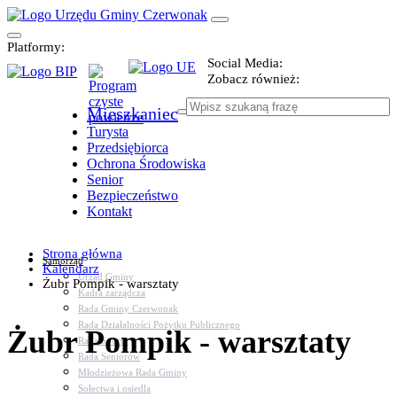
Platformy:
Social Media:
Zobacz również:
Mieszkaniec
Turysta
Przedsiębiorca
Ochrona Środowiska
Senior
Bezpieczeństwo
Kontakt
Strona główna
Samorząd
Kalendarz
Urząd Gminy
Żubr Pompik - warsztaty
Kadra zarządcza
Rada Gminy Czerwonak
Rada Działalności Pożytku Publicznego
Żubr Pompik - warsztaty
Rada Sportu
Rada Seniorów
Młodzieżowa Rada Gminy
Sołectwa i osiedla