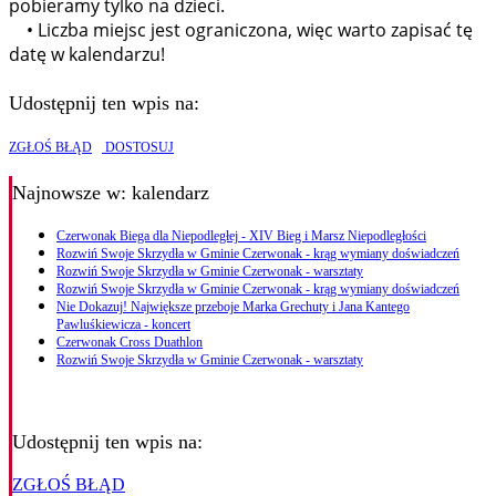
pobieramy tylko na dzieci.
• Liczba miejsc jest ograniczona, więc warto zapisać tę
datę w kalendarzu!
Udostępnij ten wpis na:
ZGŁOŚ BŁĄD
DOSTOSUJ
Najnowsze
w: kalendarz
Czerwonak Biega dla Niepodległej - XIV Bieg i Marsz Niepodległości
Rozwiń Swoje Skrzydła w Gminie Czerwonak - krąg wymiany doświadczeń
Rozwiń Swoje Skrzydła w Gminie Czerwonak - warsztaty
Rozwiń Swoje Skrzydła w Gminie Czerwonak - krąg wymiany doświadczeń
Nie Dokazuj! Największe przeboje Marka Grechuty i Jana Kantego
Pawluśkiewicza - koncert
Czerwonak Cross Duathlon
Rozwiń Swoje Skrzydła w Gminie Czerwonak - warsztaty
Udostępnij ten wpis na:
ZGŁOŚ BŁĄD