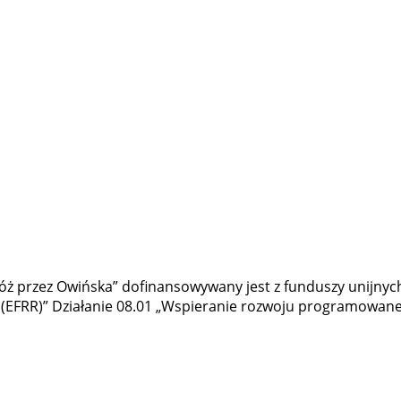
óż przez Owińska” dofinansowywany jest z funduszy unijnyc
ć (EFRR)” Działanie 08.01 „Wspieranie rozwoju programowan