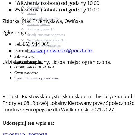
18 kwietnia (sobota) od godziny 10.00
Bezpieczeństwo
Komunikacja
25 kwietnia (sobota) od godziny 10.00
Parafie
Zarządzanie kryzysowe
Zbiórka: Plac Przemysława, Owińska
C.ześć w gminie!
Budżet obywatelski
Zgłoszenia:
Nieodpłatna pomoc prawna
Niezbędnik mieszkańca PDF
tel. 663 944 965
Aplikacja mMieszkaniec
e-mail:
naszepodworko@poczta.fm
Mapa gminy
Załatw sprawę
Udział jest bezpłatny. Liczba miejsc ograniczona.
Pozyskane fundusze
GOSPODARKA ODPADAMI
Czyste powietrze
System Informacji przestrzennej
Projekt „Piastowsko-cysterskim śladem – historyczna podr
Priorytet 08 „Rozwój Lokalny Kierowany przez Społecznoś
Fundusze Europejskie dla Wielkopolski 2021-2027.
Udostępnij ten wpis na: