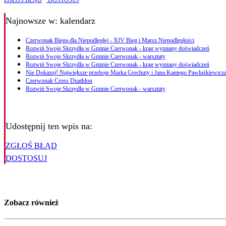
ZGŁOŚ BŁĄD
DOSTOSUJ
Najnowsze
w: kalendarz
Czerwonak Biega dla Niepodległej - XIV Bieg i Marsz Niepodległości
Rozwiń Swoje Skrzydła w Gminie Czerwonak - krąg wymiany doświadczeń
Rozwiń Swoje Skrzydła w Gminie Czerwonak - warsztaty
Rozwiń Swoje Skrzydła w Gminie Czerwonak - krąg wymiany doświadczeń
Nie Dokazuj! Największe przeboje Marka Grechuty i Jana Kantego Pawluśkiewicza
Czerwonak Cross Duathlon
Rozwiń Swoje Skrzydła w Gminie Czerwonak - warsztaty
Udostępnij ten wpis na:
ZGŁOŚ BŁĄD
DOSTOSUJ
Zobacz również