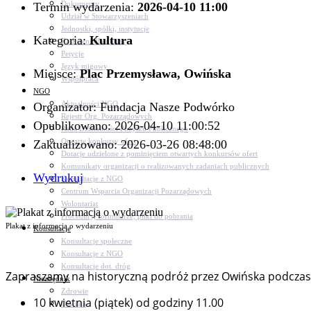
Dokumenty
Termin wydarzenia:
2026-04-10 11:00
Udział w Stowarzyszeniach
Jednostki, spółki, instytucje
Kategoria:
Kultura
Zasłużeni dla gminy
Petycje
Język migowy
Miejsce:
Plac Przemysława, Owińska
Współpraca
NGO
Aktualności NGO
Organizator: Fundacja Nasze Podwórko
Rejestr Org. Pozarządowych
Opublikowano: 2026-04-10 11:00:52
Rada Działalności Pożytku Publicznego
Otwarte konkursy ofert
Zaktualizowano: 2026-03-26 08:48:00
Dotacje udzielone z pominięciem otwartych konkursów ofert
Komunikaty organizacji o realizowanych zadaniach publicznych
Wydrukuj
Konsultacje z NGO
Centrum Wsparcia Organizacji Pozarządowych
Wolontariat
Procedury, formularze, pliki do pobrania
Plakat z informacją o wydarzeniu
Konsultacje
Konsultacje społeczne
Konsultacje z NGO
Konsultacje dot. dróg
Zapraszamy na historyczną podróż przez Owińska podcza
Niezbędnik
Zdrowie
10 kwietnia (piątek) od godziny 11.00
Oświata