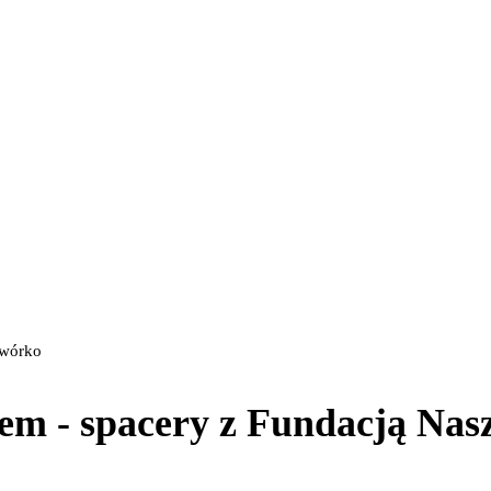
dwórko
em - spacery z Fundacją Na