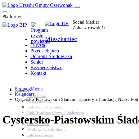
Platformy:
Social Media:
Zobacz również:
Mieszkaniec
Turysta
Przedsiębiorca
Ochrona Środowiska
Senior
Bezpieczeństwo
Kontakt
Strona główna
Samorząd
Kalendarz
Urząd Gminy
Cystersko-Piastowskim Śladem - spacery z Fundacją Nasze Po
Kadra zarządcza
Rada Gminy Czerwonak
Rada Działalności Pożytku Publicznego
Cystersko-Piastowskim Ślad
Rada Sportu
Rada Seniorów
Młodzieżowa Rada Gminy
Sołectwa i osiedla