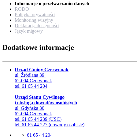
Informacje o przetwarzaniu danych
RODO
Polityka prywatności
Monitoring wizyjny
Deklaracja dostępności
Język migowy
Dodatkowe informacje
Urząd Gminy Czerwonak
ul. Źródlana 39
62-004 Czerwonak
tel. 61 65 44 204
Urząd Stanu Cywilnego
i obsługa dowodów osobistych
ul. Gdyńska 30
62-004 Czerwonak
tel. 61 65 44 239 (USC)
tel. 61 65 44 227 (dowody osobiste)
61 65 44 204