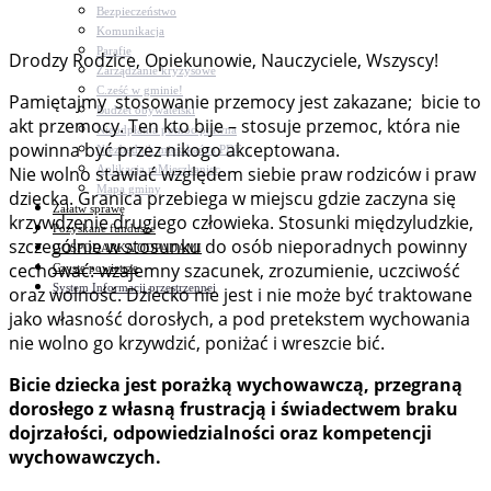
Bezpieczeństwo
Komunikacja
Parafie
Drodzy Rodzice, Opiekunowie, Nauczyciele, Wszyscy!
Zarządzanie kryzysowe
C.ześć w gminie!
Pamiętajmy stosowanie przemocy jest zakazane; bicie to
Budżet obywatelski
akt przemocy. Ten kto bije – stosuje przemoc, która nie
Nieodpłatna pomoc prawna
powinna być przez nikogo akceptowana.
Niezbędnik mieszkańca PDF
Aplikacja mMieszkaniec
Nie wolno stawiać względem siebie praw rodziców i praw
Mapa gminy
dziecka. Granica przebiega w miejscu gdzie zaczyna się
Załatw sprawę
krzywdzenie drugiego człowieka. Stosunki międzyludzkie,
Pozyskane fundusze
szczególnie w stosunku do osób nieporadnych powinny
GOSPODARKA ODPADAMI
cechować: wzajemny szacunek, zrozumienie, uczciwość
Czyste powietrze
System Informacji przestrzennej
oraz wolność. Dziecko nie jest i nie może być traktowane
jako własność dorosłych, a pod pretekstem wychowania
nie wolno go krzywdzić, poniżać i wreszcie bić.
Bicie dziecka jest porażką wychowawczą, przegraną
dorosłego z własną frustracją i świadectwem braku
dojrzałości, odpowiedzialności oraz kompetencji
wychowawczych.