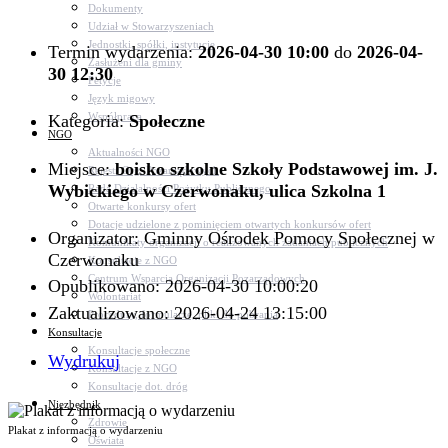
Dokumenty
Udział w Stowarzyszeniach
Jednostki, spółki, instytucje
Termin wydarzenia:
2026-04-30 10:00
do
2026-04-
Zasłużeni dla gminy
30 12:30
Petycje
Język migowy
Współpraca
Kategoria:
Społeczne
NGO
Aktualności NGO
Miejsce:
boisko szkolne Szkoły Podstawowej im. J.
Rejestr Org. Pozarządowych
Wybickiego w Czerwonaku, ulica Szkolna 1
Rada Działalności Pożytku Publicznego
Otwarte konkursy ofert
Dotacje udzielone z pominięciem otwartych konkursów ofert
Organizator: Gminny Ośrodek Pomocy Społecznej w
Komunikaty organizacji o realizowanych zadaniach publicznych
Czerwonaku
Konsultacje z NGO
Centrum Wsparcia Organizacji Pozarządowych
Opublikowano: 2026-04-30 10:00:20
Wolontariat
Zaktualizowano: 2026-04-24 13:15:00
Procedury, formularze, pliki do pobrania
Konsultacje
Konsultacje społeczne
Wydrukuj
Konsultacje z NGO
Konsultacje dot. dróg
Niezbędnik
Zdrowie
Plakat z informacją o wydarzeniu
Oświata