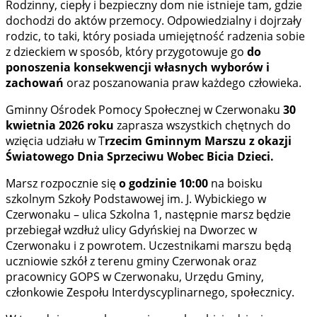
Rodzinny, ciepły i bezpieczny dom nie istnieje tam, gdzie
dochodzi do aktów przemocy. Odpowiedzialny i dojrzały
rodzic, to taki, który posiada umiejętność radzenia sobie
z dzieckiem w sposób, który przygotowuje go
do
ponoszenia konsekwencji własnych wyborów i
zachowań
oraz poszanowania praw każdego człowieka.
Gminny Ośrodek Pomocy Społecznej w Czerwonaku
30
kwietnia 2026 roku
zaprasza wszystkich chętnych do
wzięcia udziału w T
rzecim Gminnym Marszu z okazji
Światowego Dnia Sprzeciwu Wobec Bicia Dzieci.
Marsz rozpocznie się
o godzinie 10:00
na boisku
szkolnym Szkoły Podstawowej im. J. Wybickiego w
Czerwonaku – ulica Szkolna 1, następnie marsz będzie
przebiegał wzdłuż ulicy Gdyńskiej na Dworzec w
Czerwonaku i z powrotem. Uczestnikami marszu będą
uczniowie szkół z terenu gminy Czerwonak oraz
pracownicy GOPS w Czerwonaku, Urzędu Gminy,
członkowie Zespołu Interdyscyplinarnego, społecznicy.