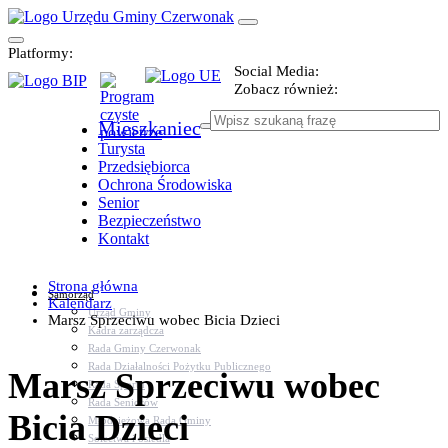
Platformy:
Social Media:
Zobacz również:
Mieszkaniec
Turysta
Przedsiębiorca
Ochrona Środowiska
Senior
Bezpieczeństwo
Kontakt
Strona główna
Samorząd
Kalendarz
Urząd Gminy
Marsz Sprzeciwu wobec Bicia Dzieci
Kadra zarządcza
Rada Gminy Czerwonak
Rada Działalności Pożytku Publicznego
Marsz Sprzeciwu wobec
Rada Sportu
Rada Seniorów
Bicia Dzieci
Młodzieżowa Rada Gminy
Sołectwa i osiedla