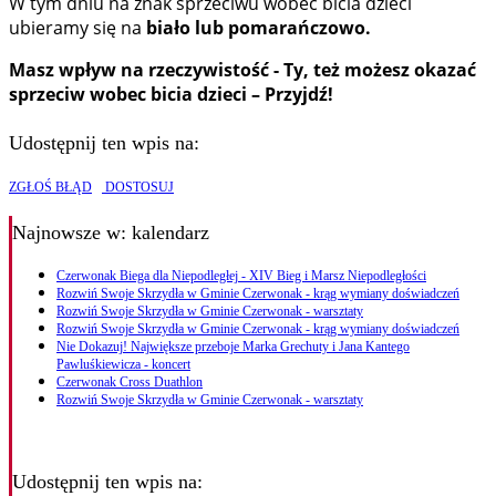
W tym dniu na znak sprzeciwu wobec bicia dzieci
ubieramy się na
biało lub pomarańczowo.
Masz wpływ na rzeczywistość - Ty, też możesz okazać
sprzeciw wobec bicia dzieci – Przyjdź!
Udostępnij ten wpis na:
ZGŁOŚ BŁĄD
DOSTOSUJ
Najnowsze
w: kalendarz
Czerwonak Biega dla Niepodległej - XIV Bieg i Marsz Niepodległości
Rozwiń Swoje Skrzydła w Gminie Czerwonak - krąg wymiany doświadczeń
Rozwiń Swoje Skrzydła w Gminie Czerwonak - warsztaty
Rozwiń Swoje Skrzydła w Gminie Czerwonak - krąg wymiany doświadczeń
Nie Dokazuj! Największe przeboje Marka Grechuty i Jana Kantego
Pawluśkiewicza - koncert
Czerwonak Cross Duathlon
Rozwiń Swoje Skrzydła w Gminie Czerwonak - warsztaty
Udostępnij ten wpis na: