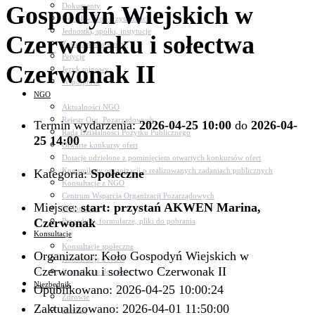
Gospodyń Wiejskich w
Dokumenty
Udział w Stowarzyszeniach
Jednostki, spółki, instytucje
Czerwonaku i sołectwa
Zasłużeni dla gminy
Petycje
Czerwonak II
Język migowy
Współpraca
NGO
Aktualności NGO
Rejestr Org. Pozarządowych
Termin wydarzenia:
2026-04-25 10:00
do
2026-04-
Rada Działalności Pożytku Publicznego
25 14:00
Otwarte konkursy ofert
Dotacje udzielone z pominięciem otwartych konkursów ofert
Komunikaty organizacji o realizowanych zadaniach publicznych
Kategoria:
Społeczne
Konsultacje z NGO
Centrum Wsparcia Organizacji Pozarządowych
Miejsce:
start: przystań AKWEN Marina,
Wolontariat
Czerwonak
Procedury, formularze, pliki do pobrania
Konsultacje
Konsultacje społeczne
Organizator: Koło Gospodyń Wiejskich w
Konsultacje z NGO
Czerwonaku i sołectwo Czerwonak II
Konsultacje dot. dróg
Niezbędnik
Opublikowano: 2026-04-25 10:00:24
Zdrowie
Zaktualizowano: 2026-04-01 11:50:00
Oświata