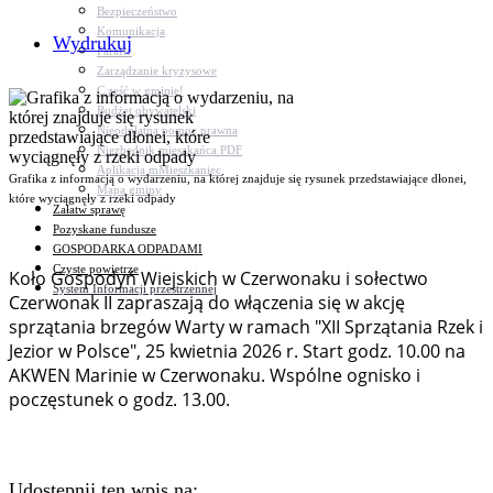
Bezpieczeństwo
Komunikacja
Wydrukuj
Parafie
Zarządzanie kryzysowe
C.ześć w gminie!
Budżet obywatelski
Nieodpłatna pomoc prawna
Niezbędnik mieszkańca PDF
Aplikacja mMieszkaniec
Grafika z informacją o wydarzeniu, na której znajduje się rysunek przedstawiające dłonei,
Mapa gminy
które wyciągnęły z rzeki odpady
Załatw sprawę
Pozyskane fundusze
GOSPODARKA ODPADAMI
Czyste powietrze
Koło Gospodyń Wiejskich w Czerwonaku i sołectwo
System Informacji przestrzennej
Czerwonak II zapraszają do włączenia się w akcję
sprzątania brzegów Warty w ramach "XII Sprzątania Rzek i
Jezior w Polsce", 25 kwietnia 2026 r. Start godz. 10.00 na
AKWEN Marinie w Czerwonaku. Wspólne ognisko i
poczęstunek o godz. 13.00.
Udostępnij ten wpis na: