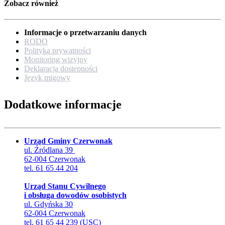
Zobacz również
Informacje o przetwarzaniu danych
RODO
Polityka prywatności
Monitoring wizyjny
Deklaracja dostępności
Język migowy
Dodatkowe informacje
Urząd Gminy Czerwonak
ul. Źródlana 39
62-004 Czerwonak
tel. 61 65 44 204
Urząd Stanu Cywilnego
i obsługa dowodów osobistych
ul. Gdyńska 30
62-004 Czerwonak
tel. 61 65 44 239 (USC)