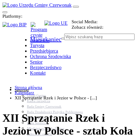
Platformy:
Social Media:
Zobacz również:
Mieszkaniec
Turysta
Przedsiębiorca
Ochrona Środowiska
Senior
Bezpieczeństwo
Kontakt
Strona główna
Samorząd
Kalendarz
Urząd Gminy
XII Sprzątanie Rzek i Jezior w Polsce - [...]
Kadra zarządcza
Rada Gminy Czerwonak
Rada Działalności Pożytku Publicznego
XII Sprzątanie Rzek i
Rada Sportu
Rada Seniorów
Jezior w Polsce - sztab Koła
Młodzieżowa Rada Gminy
Sołectwa i osiedla