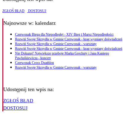
ZGŁOŚ BŁĄD
DOSTOSUJ
Najnowsze
w: kalendarz
Czerwonak Biega dla Niepodległej - XIV Bieg i Marsz Niepodległości
Rozwiń Swoje Skrzydła w Gminie Czerwonak - krąg wymiany doświadczeń
Rozwiń Swoje Skrzydła w Gminie Czerwonak - warsztaty
Rozwiń Swoje Skrzydła w Gminie Czerwonak - krąg wymiany doświadczeń
Nie Dokazuj! Największe przeboje Marka Grechuty i Jana Kantego
Pawluśkiewicza - koncert
Czerwonak Cross Duathlon
Rozwiń Swoje Skrzydła w Gminie Czerwonak - warsztaty
Udostępnij ten wpis na:
ZGŁOŚ BŁĄD
DOSTOSUJ