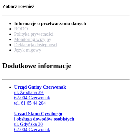
Zobacz również
Informacje o przetwarzaniu danych
RODO
Polityka prywatności
Monitoring wizyjny
Deklaracja dostępności
Język migowy
Dodatkowe informacje
Urząd Gminy Czerwonak
ul. Źródlana 39
62-004 Czerwonak
tel. 61 65 44 204
Urząd Stanu Cywilnego
i obsługa dowodów osobistych
ul. Gdyńska 30
62-004 Czerwonak