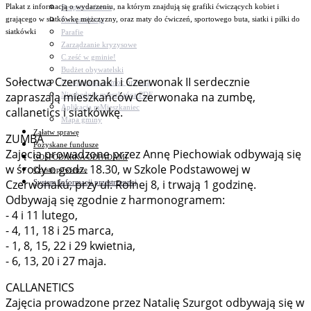
Plakat z informacją o wydarzeniu, na którym znajdują się grafiki ćwiczących kobiet i
Bezpieczeństwo
grającego w siatkówkę mężczyzny, oraz maty do ćwiczeń, sportowego buta, siatki i piłki do
Komunikacja
siatkówki
Parafie
Zarządzanie kryzysowe
C.ześć w gminie!
Budżet obywatelski
Sołectwa Czerwonak I i Czerwonak II serdecznie
Nieodpłatna pomoc prawna
zapraszają mieszkańców Czerwonaka na zumbę,
Niezbędnik mieszkańca PDF
Aplikacja mMieszkaniec
callanetics i siatkówkę.
Mapa gminy
Załatw sprawę
ZUMBA
Pozyskane fundusze
Zajęcia prowadzone przez Annę Piechowiak odbywają się
GOSPODARKA ODPADAMI
w środy o godz. 18.30, w Szkole Podstawowej w
Czyste powietrze
Czerwonaku, przy ul. Rolnej 8, i trwają 1 godzinę.
System Informacji przestrzennej
Odbywają się zgodnie z harmonogramem:
- 4 i 11 lutego,
- 4, 11, 18 i 25 marca,
- 1, 8, 15, 22 i 29 kwietnia,
- 6, 13, 20 i 27 maja.
CALLANETICS
Zajęcia prowadzone przez Natalię Szurgot odbywają się w