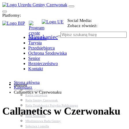
Platformy:
Social Media:
Zobacz również:
Mieszkaniec
Turysta
Przedsiębiorca
Ochrona Środowiska
Senior
Bezpieczeństwo
Kontakt
Strona główna
Samorząd
Kalendarz
Urząd Gminy
Callanetics w Czerwonaku
Kadra zarządcza
Rada Gminy Czerwonak
Rada Działalności Pożytku Publicznego
Callanetics w Czerwonaku
Rada Sportu
Rada Seniorów
Młodzieżowa Rada Gminy
Sołectwa i osiedla