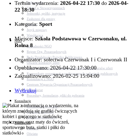
Termin wydarzenia:
2026-04-22 17:30
do
2026-04-
Dokumenty
Udział w Stowarzyszeniach
22 18:30
Jednostki, spółki, instytucje
Zasłużeni dla gminy
Kategoria:
Sport
Petycje
Język migowy
Współpraca
Miejsce:
Szkoła Podstawowa w Czerwonaku, ul.
NGO
Rolna 8
Aktualności NGO
Rejestr Org. Pozarządowych
Rada Działalności Pożytku Publicznego
Organizator: sołectwa Czerwonak I i Czerwonak II
Otwarte konkursy ofert
Opublikowano: 2026-04-22 17:30:00
Dotacje udzielone z pominięciem otwartych konkursów ofert
Komunikaty organizacji o realizowanych zadaniach publicznych
Zaktualizowano: 2026-02-25 15:04:00
Konsultacje z NGO
Centrum Wsparcia Organizacji Pozarządowych
Wydrukuj
Wolontariat
Procedury, formularze, pliki do pobrania
Konsultacje
Konsultacje społeczne
Konsultacje z NGO
Konsultacje dot. dróg
Niezbędnik
Zdrowie
Oświata