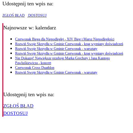
Udostępnij ten wpis na:
ZGŁOŚ BŁĄD
DOSTOSUJ
Najnowsze
w: kalendarz
Czerwonak Biega dla Niepodległej - XIV Bieg i Marsz Niepodległości
Rozwiń Swoje Skrzydła w Gminie Czerwonak - krąg wymiany doświadczeń
Rozwiń Swoje Skrzydła w Gminie Czerwonak - warsztaty
Rozwiń Swoje Skrzydła w Gminie Czerwonak - krąg wymiany doświadczeń
Nie Dokazuj! Największe przeboje Marka Grechuty i Jana Kantego
Pawluśkiewicza - koncert
Czerwonak Cross Duathlon
Rozwiń Swoje Skrzydła w Gminie Czerwonak - warsztaty
Udostępnij ten wpis na:
ZGŁOŚ BŁĄD
DOSTOSUJ