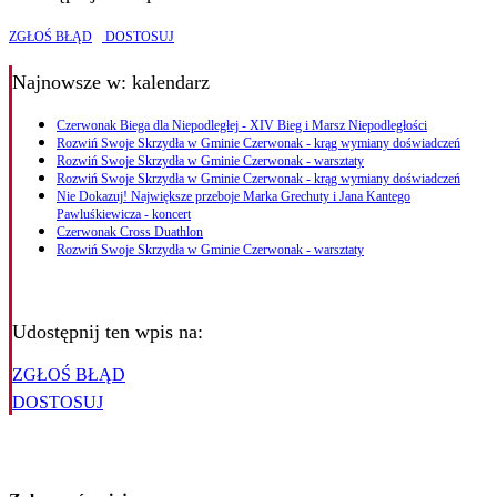
ZGŁOŚ BŁĄD
DOSTOSUJ
Najnowsze
w: kalendarz
Czerwonak Biega dla Niepodległej - XIV Bieg i Marsz Niepodległości
Rozwiń Swoje Skrzydła w Gminie Czerwonak - krąg wymiany doświadczeń
Rozwiń Swoje Skrzydła w Gminie Czerwonak - warsztaty
Rozwiń Swoje Skrzydła w Gminie Czerwonak - krąg wymiany doświadczeń
Nie Dokazuj! Największe przeboje Marka Grechuty i Jana Kantego
Pawluśkiewicza - koncert
Czerwonak Cross Duathlon
Rozwiń Swoje Skrzydła w Gminie Czerwonak - warsztaty
Udostępnij ten wpis na:
ZGŁOŚ BŁĄD
DOSTOSUJ