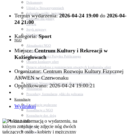
Dokumenty
Udział w Stowarzyszeniach
Jednostki, spółki, instytucje
Termin wydarzenia:
2026-04-24 19:00
do
2026-04-
Zasłużeni dla gminy
24 21:00
Petycje
Język migowy
Współpraca
Kategoria:
Sport
NGO
Aktualności NGO
Miejsce:
Centrum Kultury i Rekreacji w
Rejestr Org. Pozarządowych
Koziegłowach
Rada Działalności Pożytku Publicznego
Otwarte konkursy ofert
Dotacje udzielone z pominięciem otwartych konkursów ofert
Organizator: Centrum Rozwoju Kultury Fizycznej
Komunikaty organizacji o realizowanych zadaniach publicznych
AKWEN w Czerwonaku
Konsultacje z NGO
Centrum Wsparcia Organizacji Pozarządowych
Opublikowano: 2026-04-24 19:00:21
Wolontariat
Procedury, formularze, pliki do pobrania
Konsultacje
Konsultacje społeczne
Wydrukuj
Konsultacje z NGO
Konsultacje dot. dróg
Niezbędnik
Zdrowie
Oświata