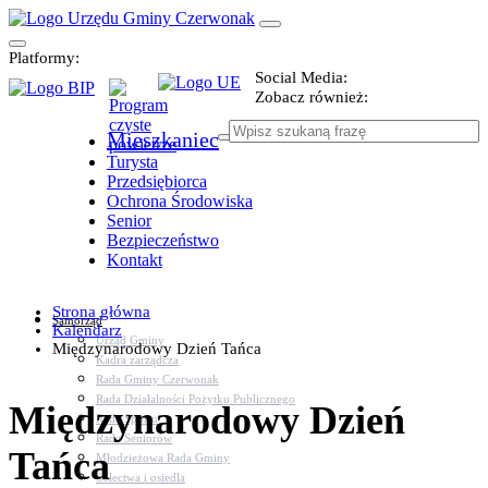
Platformy:
Social Media:
Zobacz również:
Mieszkaniec
Turysta
Przedsiębiorca
Ochrona Środowiska
Senior
Bezpieczeństwo
Kontakt
Strona główna
Samorząd
Kalendarz
Urząd Gminy
Międzynarodowy Dzień Tańca
Kadra zarządcza
Rada Gminy Czerwonak
Rada Działalności Pożytku Publicznego
Międzynarodowy Dzień
Rada Sportu
Rada Seniorów
Tańca
Młodzieżowa Rada Gminy
Sołectwa i osiedla