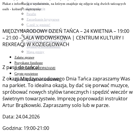
Bezpieczeństwo
Plakat z informacją o wydarzeniu, na którym znajduje się zdjęcie nóg dwóch tańczących
Komunikacja
osób - kobiety i mężczyzny
Parafie
Zarządzanie kryzysowe
C.ześć w gminie!
MIĘDZYNARODOWY DZIEŃ TAŃCA – 24 KWIETNIA – 19:00
Budżet obywatelski
Nieodpłatna pomoc prawna
– 21:00 – SALA WIDOWISKOWA | CENTRUM KULTURY I
Niezbędnik mieszkańca PDF
REKREACJI W KOZIEGŁOWACH
Aplikacja mMieszkaniec
Mapa gminy
Załatw sprawę
Pozyskane fundusze
Z pasji do tańca!
GOSPODARKA ODPADAMI
Czyste powietrze
Z okazji Międzynarodowego Dnia Tańca zapraszamy Was
System Informacji przestrzennej
na parkiet. To idealna okazja, by dać się porwać muzyce,
spróbować nowych stylów tanecznych i spędzić wieczór w
świetnym towarzystwie. Imprezę poprowadzi instruktor
Artur Brążkowski. Zapraszamy solo lub w parze.
Data: 24.04.2026
Godzina: 19:00-21:00