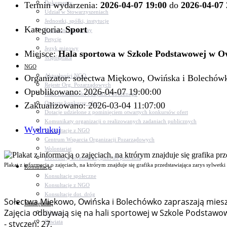
Dokumenty
Termin wydarzenia:
2026-04-07 19:00
do
2026-04-07 
Udział w Stowarzyszeniach
Jednostki, spółki, instytucje
Kategoria:
Sport
Zasłużeni dla gminy
Petycje
Język migowy
Miejsce:
Hala sportowa w Szkole Podstawowej w O
Współpraca
NGO
Aktualności NGO
Organizator: sołectwa Miękowo, Owińska i Bolechów
Rejestr Org. Pozarządowych
Opublikowano: 2026-04-07 19:00:00
Rada Działalności Pożytku Publicznego
Otwarte konkursy ofert
Zaktualizowano: 2026-03-04 11:07:00
Dotacje udzielone z pominięciem otwartych konkursów ofert
Komunikaty organizacji o realizowanych zadaniach publicznych
Wydrukuj
Konsultacje z NGO
Centrum Wsparcia Organizacji Pozarządowych
Wolontariat
Procedury, formularze, pliki do pobrania
Plakat z informacją o zajęciach, na ktrórym znajduje się grafika przedstawiająca zarys sylwetk
Konsultacje
Konsultacje społeczne
Konsultacje z NGO
Konsultacje dot. dróg
Sołectwa Miękowo, Owińska i Bolechówko zapraszają miesz
Niezbędnik
Zajęcia odbywają się na hali sportowej w Szkole Podstaw
Zdrowie
Oświata
- styczeń: 27,