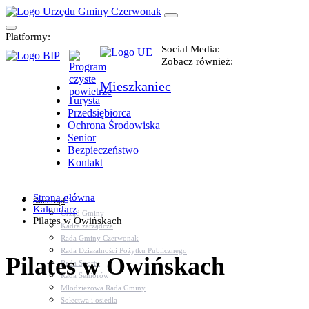
Platformy:
Social Media:
Zobacz również:
Mieszkaniec
Turysta
Przedsiębiorca
Ochrona Środowiska
Senior
Bezpieczeństwo
Kontakt
Strona główna
Samorząd
Kalendarz
Urząd Gminy
Pilates w Owińskach
Kadra zarządcza
Rada Gminy Czerwonak
Rada Działalności Pożytku Publicznego
Pilates w Owińskach
Rada Sportu
Rada Seniorów
Młodzieżowa Rada Gminy
Sołectwa i osiedla