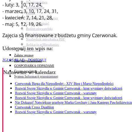
Bezpieczeństwo
- luty: 3, 10, 17, 24,
Komunikacja
- marzec: 3, 10, 17, 24, 31,
Parafie
- kwiecień: 7, 14, 21, 28,
Zarządzanie kryzysowe
- maj: 5, 12, 19, 26.
C.ześć w gminie!
Budżet obywatelski
Nieodpłatna pomoc prawna
Zajęcia są finansowane z budżetu gminy Czerwonak.
Niezbędnik mieszkańca PDF
Aplikacja mMieszkaniec
Udostępnij ten wpis na:
Mapa gminy
Załatw sprawę
ZGŁOŚ BŁĄD
DOSTOSUJ
Pozyskane fundusze
GOSPODARKA ODPADAMI
Czyste powietrze
Najnowsze
w: kalendarz
System Informacji przestrzennej
Czerwonak Biega dla Niepodległej - XIV Bieg i Marsz Niepodległości
Rozwiń Swoje Skrzydła w Gminie Czerwonak - krąg wymiany doświadczeń
Rozwiń Swoje Skrzydła w Gminie Czerwonak - warsztaty
Rozwiń Swoje Skrzydła w Gminie Czerwonak - krąg wymiany doświadczeń
Nie Dokazuj! Największe przeboje Marka Grechuty i Jana Kantego Pawluśkiewicza
Czerwonak Cross Duathlon
Rozwiń Swoje Skrzydła w Gminie Czerwonak - warsztaty