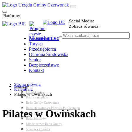
Platformy:
Social Media:
Zobacz również:
Mieszkaniec
Turysta
Przedsiębiorca
Ochrona Środowiska
Senior
Bezpieczeństwo
Kontakt
Strona główna
Samorząd
Kalendarz
Urząd Gminy
Pilates w Owińskach
Kadra zarządcza
Rada Gminy Czerwonak
Rada Działalności Pożytku Publicznego
Pilates w Owińskach
Rada Sportu
Rada Seniorów
Młodzieżowa Rada Gminy
Sołectwa i osiedla