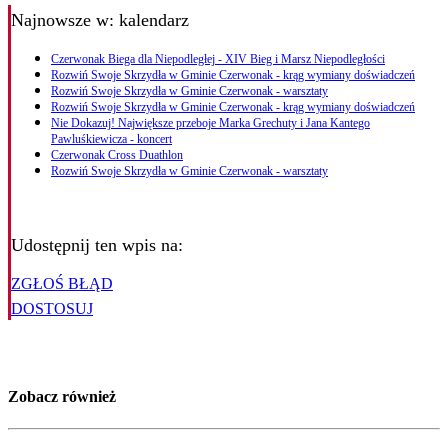
Najnowsze
w: kalendarz
Czerwonak Biega dla Niepodległej - XIV Bieg i Marsz Niepodległości
Rozwiń Swoje Skrzydła w Gminie Czerwonak - krąg wymiany doświadczeń
Rozwiń Swoje Skrzydła w Gminie Czerwonak - warsztaty
Rozwiń Swoje Skrzydła w Gminie Czerwonak - krąg wymiany doświadczeń
Nie Dokazuj! Największe przeboje Marka Grechuty i Jana Kantego
Pawluśkiewicza - koncert
Czerwonak Cross Duathlon
Rozwiń Swoje Skrzydła w Gminie Czerwonak - warsztaty
Udostępnij ten wpis na:
ZGŁOŚ BŁĄD
DOSTOSUJ
Zobacz również