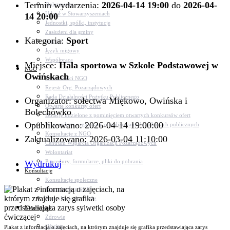
Termin wydarzenia:
2026-04-14 19:00
do
2026-04-
Dokumenty
Udział w Stowarzyszeniach
14 20:00
Jednostki, spółki, instytucje
Zasłużeni dla gminy
Kategoria:
Sport
Petycje
Język migowy
Współpraca
Miejsce:
Hala sportowa w Szkole Podstawowej w
NGO
Owińskach
Aktualności NGO
Rejestr Org. Pozarządowych
Rada Działalności Pożytku Publicznego
Organizator: sołectwa Miękowo, Owińska i
Otwarte konkursy ofert
Bolechówko
Dotacje udzielone z pominięciem otwartych konkursów ofert
Opublikowano: 2026-04-14 19:00:00
Komunikaty organizacji o realizowanych zadaniach publicznych
Konsultacje z NGO
Zaktualizowano: 2026-03-04 11:10:00
Centrum Wsparcia Organizacji Pozarządowych
Wolontariat
Procedury, formularze, pliki do pobrania
Wydrukuj
Konsultacje
Konsultacje społeczne
Konsultacje z NGO
Konsultacje dot. dróg
Niezbędnik
Zdrowie
Oświata
Plakat z informacją o zajęciach, na ktrórym znajduje się grafika przedstawiająca zarys