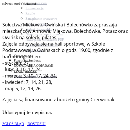
Bezpieczeństwo
sylwetki osoby ćwiczącej
Komunikacja
Parafie
Zarządzanie kryzysowe
Sołectwa Miękowo, Owińska i Bolechówko zapraszają
C.ześć w gminie!
Budżet obywatelski
mieszkańców Annowa, Miękowa, Bolechówka, Potasz oraz
Nieodpłatna pomoc prawna
Owińsk na sołecki pilates.
Niezbędnik mieszkańca PDF
Zajęcia odbywają się na hali sportowej w Szkole
Aplikacja mMieszkaniec
Podstawowej w Owińskach o godz. 19.00, zgodnie z
Mapa gminy
Załatw sprawę
harmonogramem:
Pozyskane fundusze
- styczeń: 27,
GOSPODARKA ODPADAMI
- luty: 3, 10, 17, 24,
Czyste powietrze
- marzec: 3, 10, 17, 24, 31,
System Informacji przestrzennej
- kwiecień: 7, 14, 21, 28,
- maj: 5, 12, 19, 26.
Zajęcia są finansowane z budżetu gminy Czerwonak.
Udostępnij ten wpis na:
ZGŁOŚ BŁĄD
DOSTOSUJ