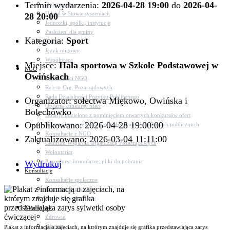
Termin wydarzenia:
2026-04-28 19:00
do
2026-04-
Dokumenty
Udział w Stowarzyszeniach
28 20:00
Jednostki, spółki, instytucje
Zasłużeni dla gminy
Kategoria:
Sport
Petycje
Język migowy
Współpraca
Miejsce:
Hala sportowa w Szkole Podstawowej w
NGO
Owińskach
Aktualności NGO
Rejestr Org. Pozarządowych
Rada Działalności Pożytku Publicznego
Organizator: sołectwa Miękowo, Owińska i
Otwarte konkursy ofert
Bolechówko
Dotacje udzielone z pominięciem otwartych konkursów ofert
Opublikowano: 2026-04-28 19:00:00
Komunikaty organizacji o realizowanych zadaniach publicznych
Konsultacje z NGO
Zaktualizowano: 2026-03-04 11:11:00
Centrum Wsparcia Organizacji Pozarządowych
Wolontariat
Procedury, formularze, pliki do pobrania
Wydrukuj
Konsultacje
Konsultacje społeczne
Konsultacje z NGO
Konsultacje dot. dróg
Niezbędnik
Zdrowie
Oświata
Plakat z informacją o zajęciach, na ktrórym znajduje się grafika przedstawiająca zarys