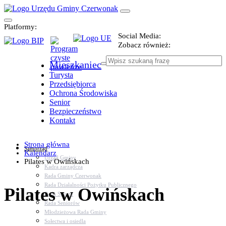
Platformy:
Social Media:
Zobacz również:
Mieszkaniec
Turysta
Przedsiębiorca
Ochrona Środowiska
Senior
Bezpieczeństwo
Kontakt
Strona główna
Samorząd
Kalendarz
Urząd Gminy
Pilates w Owińskach
Kadra zarządcza
Rada Gminy Czerwonak
Rada Działalności Pożytku Publicznego
Pilates w Owińskach
Rada Sportu
Rada Seniorów
Młodzieżowa Rada Gminy
Sołectwa i osiedla