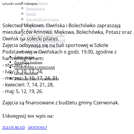
Bezpieczeństwo
sylwetki osoby ćwiczącej
Komunikacja
Parafie
Zarządzanie kryzysowe
Sołectwa Miękowo, Owińska i Bolechówko zapraszają
C.ześć w gminie!
Budżet obywatelski
mieszkańców Annowa, Miękowa, Bolechówka, Potasz oraz
Nieodpłatna pomoc prawna
Owińsk na sołecki pilates.
Niezbędnik mieszkańca PDF
Zajęcia odbywają się na hali sportowej w Szkole
Aplikacja mMieszkaniec
Podstawowej w Owińskach o godz. 19.00, zgodnie z
Mapa gminy
Załatw sprawę
harmonogramem:
Pozyskane fundusze
- styczeń: 27,
GOSPODARKA ODPADAMI
- luty: 3, 10, 17, 24,
Czyste powietrze
- marzec: 3, 10, 17, 24, 31,
System Informacji przestrzennej
- kwiecień: 7, 14, 21, 28,
- maj: 5, 12, 19, 26.
Zajęcia są finansowane z budżetu gminy Czerwonak.
Udostępnij ten wpis na:
ZGŁOŚ BŁĄD
DOSTOSUJ