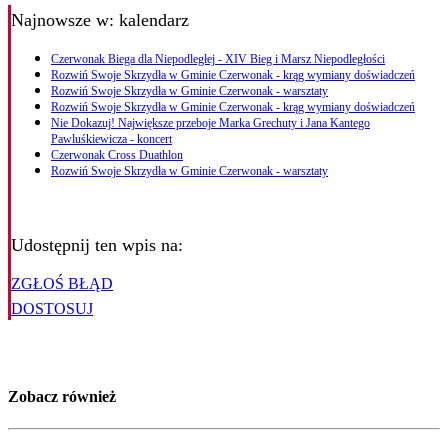
Najnowsze
w: kalendarz
Czerwonak Biega dla Niepodległej - XIV Bieg i Marsz Niepodległości
Rozwiń Swoje Skrzydła w Gminie Czerwonak - krąg wymiany doświadczeń
Rozwiń Swoje Skrzydła w Gminie Czerwonak - warsztaty
Rozwiń Swoje Skrzydła w Gminie Czerwonak - krąg wymiany doświadczeń
Nie Dokazuj! Największe przeboje Marka Grechuty i Jana Kantego
Pawluśkiewicza - koncert
Czerwonak Cross Duathlon
Rozwiń Swoje Skrzydła w Gminie Czerwonak - warsztaty
Udostępnij ten wpis na:
ZGŁOŚ BŁĄD
DOSTOSUJ
Zobacz również