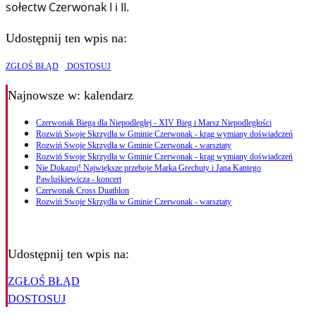
sołectw Czerwonak I i II.
Udostępnij ten wpis na:
ZGŁOŚ BŁĄD
DOSTOSUJ
Najnowsze
w: kalendarz
Czerwonak Biega dla Niepodległej - XIV Bieg i Marsz Niepodległości
Rozwiń Swoje Skrzydła w Gminie Czerwonak - krąg wymiany doświadczeń
Rozwiń Swoje Skrzydła w Gminie Czerwonak - warsztaty
Rozwiń Swoje Skrzydła w Gminie Czerwonak - krąg wymiany doświadczeń
Nie Dokazuj! Największe przeboje Marka Grechuty i Jana Kantego
Pawluśkiewicza - koncert
Czerwonak Cross Duathlon
Rozwiń Swoje Skrzydła w Gminie Czerwonak - warsztaty
Udostępnij ten wpis na:
ZGŁOŚ BŁĄD
DOSTOSUJ