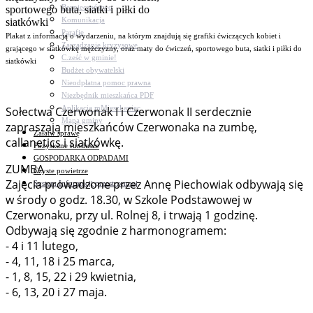
Bezpieczeństwo
Komunikacja
Parafie
Plakat z informacją o wydarzeniu, na którym znajdują się grafiki ćwiczących kobiet i
Zarządzanie kryzysowe
grającego w siatkówkę mężczyzny, oraz maty do ćwiczeń, sportowego buta, siatki i piłki do
C.ześć w gminie!
siatkówki
Budżet obywatelski
Nieodpłatna pomoc prawna
Niezbędnik mieszkańca PDF
Aplikacja mMieszkaniec
Sołectwa Czerwonak I i Czerwonak II serdecznie
Mapa gminy
zapraszają mieszkańców Czerwonaka na zumbę,
Załatw sprawę
callanetics i siatkówkę.
Pozyskane fundusze
GOSPODARKA ODPADAMI
ZUMBA
Czyste powietrze
Zajęcia prowadzone przez Annę Piechowiak odbywają się
System Informacji przestrzennej
w środy o godz. 18.30, w Szkole Podstawowej w
Czerwonaku, przy ul. Rolnej 8, i trwają 1 godzinę.
Odbywają się zgodnie z harmonogramem:
- 4 i 11 lutego,
- 4, 11, 18 i 25 marca,
- 1, 8, 15, 22 i 29 kwietnia,
- 6, 13, 20 i 27 maja.