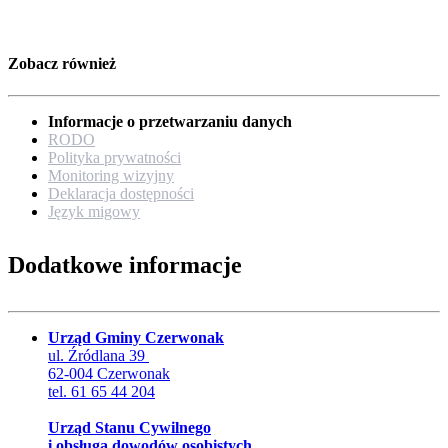
Zobacz również
Informacje o przetwarzaniu danych
RODO
Polityka prywatności
Monitoring wizyjny
Deklaracja dostępności
Język migowy
Dodatkowe informacje
Urząd Gminy Czerwonak
ul. Źródlana 39
62-004 Czerwonak
tel. 61 65 44 204
Urząd Stanu Cywilnego
i obsługa dowodów osobistych