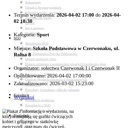
Dokumenty
Udział w Stowarzyszeniach
Jednostki, spółki, instytucje
Termin wydarzenia:
2026-04-02 17:00
do
2026-04-
Zasłużeni dla gminy
02 18:30
Petycje
Język migowy
Współpraca
Kategoria:
Sport
NGO
Aktualności NGO
Miejsce:
Szkoła Podstawowa w Czerwonaku, ul.
Rejestr Org. Pozarządowych
Rolna 8
Rada Działalności Pożytku Publicznego
Otwarte konkursy ofert
Dotacje udzielone z pominięciem otwartych konkursów ofert
Organizator: sołectwa Czerwonak I i Czerwonak II
Komunikaty organizacji o realizowanych zadaniach publicznych
Konsultacje z NGO
Opublikowano: 2026-04-02 17:00:00
Centrum Wsparcia Organizacji Pozarządowych
Zaktualizowano: 2026-03-02 15:23:00
Wolontariat
Procedury, formularze, pliki do pobrania
Konsultacje
Wydrukuj
Konsultacje społeczne
Konsultacje z NGO
Konsultacje dot. dróg
Niezbędnik
Zdrowie
Oświata