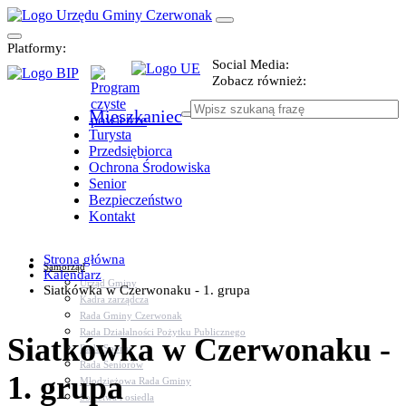
Platformy:
Social Media:
Zobacz również:
Mieszkaniec
Turysta
Przedsiębiorca
Ochrona Środowiska
Senior
Bezpieczeństwo
Kontakt
Strona główna
Samorząd
Kalendarz
Urząd Gminy
Siatkówka w Czerwonaku - 1. grupa
Kadra zarządcza
Rada Gminy Czerwonak
Rada Działalności Pożytku Publicznego
Siatkówka w Czerwonaku -
Rada Sportu
Rada Seniorów
1. grupa
Młodzieżowa Rada Gminy
Sołectwa i osiedla