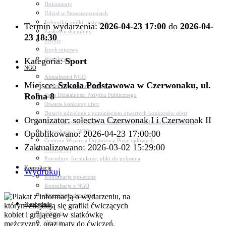
Dokumenty
Udział w Stowarzyszeniach
Jednostki, spółki, instytucje
Termin wydarzenia:
2026-04-23 17:00
do
2026-04-
Zasłużeni dla gminy
23 18:30
Petycje
Język migowy
Współpraca
Kategoria:
Sport
NGO
Aktualności NGO
Miejsce:
Szkoła Podstawowa w Czerwonaku, ul.
Rejestr Org. Pozarządowych
Rolna 8
Rada Działalności Pożytku Publicznego
Otwarte konkursy ofert
Dotacje udzielone z pominięciem otwartych konkursów ofert
Organizator: sołectwa Czerwonak I i Czerwonak II
Komunikaty organizacji o realizowanych zadaniach publicznych
Konsultacje z NGO
Opublikowano: 2026-04-23 17:00:00
Centrum Wsparcia Organizacji Pozarządowych
Zaktualizowano: 2026-03-02 15:29:00
Wolontariat
Procedury, formularze, pliki do pobrania
Konsultacje
Wydrukuj
Konsultacje społeczne
Konsultacje z NGO
Konsultacje dot. dróg
Niezbędnik
Zdrowie
Oświata