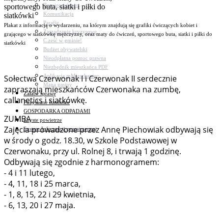
Bezpieczeństwo
Komunikacja
Parafie
Plakat z informacją o wydarzeniu, na którym znajdują się grafiki ćwiczących kobiet i
Zarządzanie kryzysowe
grającego w siatkówkę mężczyzny, oraz maty do ćwiczeń, sportowego buta, siatki i piłki do
C.ześć w gminie!
siatkówki
Budżet obywatelski
Nieodpłatna pomoc prawna
Niezbędnik mieszkańca PDF
Aplikacja mMieszkaniec
Sołectwa Czerwonak I i Czerwonak II serdecznie
Mapa gminy
zapraszają mieszkańców Czerwonaka na zumbę,
Załatw sprawę
callanetics i siatkówkę.
Pozyskane fundusze
GOSPODARKA ODPADAMI
ZUMBA
Czyste powietrze
Zajęcia prowadzone przez Annę Piechowiak odbywają się
System Informacji przestrzennej
w środy o godz. 18.30, w Szkole Podstawowej w
Czerwonaku, przy ul. Rolnej 8, i trwają 1 godzinę.
Odbywają się zgodnie z harmonogramem:
- 4 i 11 lutego,
- 4, 11, 18 i 25 marca,
- 1, 8, 15, 22 i 29 kwietnia,
- 6, 13, 20 i 27 maja.