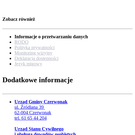
Zobacz również
Informacje o przetwarzaniu danych
RODO
Polityka prywatności
Monitoring wizyjny
Deklaracja dostępności
Język migowy
Dodatkowe informacje
Urząd Gminy Czerwonak
ul. Źródlana 39
62-004 Czerwonak
tel. 61 65 44 204
Urząd Stanu Cywilnego
i obsługa dowodów osobistych