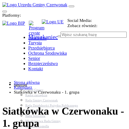
Platformy:
Social Media:
Zobacz również:
Mieszkaniec
Turysta
Przedsiębiorca
Ochrona Środowiska
Senior
Bezpieczeństwo
Kontakt
Strona główna
Samorząd
Kalendarz
Urząd Gminy
Siatkówka w Czerwonaku - 1. grupa
Kadra zarządcza
Rada Gminy Czerwonak
Rada Działalności Pożytku Publicznego
Siatkówka w Czerwonaku -
Rada Sportu
Rada Seniorów
1. grupa
Młodzieżowa Rada Gminy
Sołectwa i osiedla