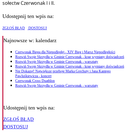
sołectw Czerwonak I i II.
Udostępnij ten wpis na:
ZGŁOŚ BŁĄD
DOSTOSUJ
Najnowsze
w: kalendarz
Czerwonak Biega dla Niepodległej - XIV Bieg i Marsz Niepodległości
Rozwiń Swoje Skrzydła w Gminie Czerwonak - krąg wymiany doświadczeń
Rozwiń Swoje Skrzydła w Gminie Czerwonak - warsztaty
Rozwiń Swoje Skrzydła w Gminie Czerwonak - krąg wymiany doświadczeń
Nie Dokazuj! Największe przeboje Marka Grechuty i Jana Kantego
Pawluśkiewicza - koncert
Czerwonak Cross Duathlon
Rozwiń Swoje Skrzydła w Gminie Czerwonak - warsztaty
Udostępnij ten wpis na:
ZGŁOŚ BŁĄD
DOSTOSUJ