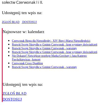
sołectw Czerwonak I i II.
Udostępnij ten wpis na:
ZGŁOŚ BŁĄD
DOSTOSUJ
Najnowsze
w: kalendarz
Czerwonak Biega dla Niepodległej - XIV Bieg i Marsz Niepodległości
Rozwiń Swoje Skrzydła w Gminie Czerwonak - krąg wymiany doświadczeń
Rozwiń Swoje Skrzydła w Gminie Czerwonak - warsztaty
Rozwiń Swoje Skrzydła w Gminie Czerwonak - krąg wymiany doświadczeń
Nie Dokazuj! Największe przeboje Marka Grechuty i Jana Kantego
Pawluśkiewicza - koncert
Czerwonak Cross Duathlon
Rozwiń Swoje Skrzydła w Gminie Czerwonak - warsztaty
Udostępnij ten wpis na:
ZGŁOŚ BŁĄD
DOSTOSUJ