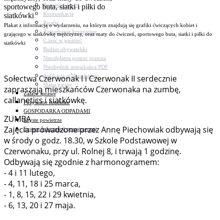
Bezpieczeństwo
Komunikacja
Parafie
Plakat z informacją o wydarzeniu, na którym znajdują się grafiki ćwiczących kobiet i
Zarządzanie kryzysowe
grającego w siatkówkę mężczyzny, oraz maty do ćwiczeń, sportowego buta, siatki i piłki do
C.ześć w gminie!
siatkówki
Budżet obywatelski
Nieodpłatna pomoc prawna
Niezbędnik mieszkańca PDF
Aplikacja mMieszkaniec
Sołectwa Czerwonak I i Czerwonak II serdecznie
Mapa gminy
zapraszają mieszkańców Czerwonaka na zumbę,
Załatw sprawę
callanetics i siatkówkę.
Pozyskane fundusze
GOSPODARKA ODPADAMI
ZUMBA
Czyste powietrze
Zajęcia prowadzone przez Annę Piechowiak odbywają się
System Informacji przestrzennej
w środy o godz. 18.30, w Szkole Podstawowej w
Czerwonaku, przy ul. Rolnej 8, i trwają 1 godzinę.
Odbywają się zgodnie z harmonogramem:
- 4 i 11 lutego,
- 4, 11, 18 i 25 marca,
- 1, 8, 15, 22 i 29 kwietnia,
- 6, 13, 20 i 27 maja.