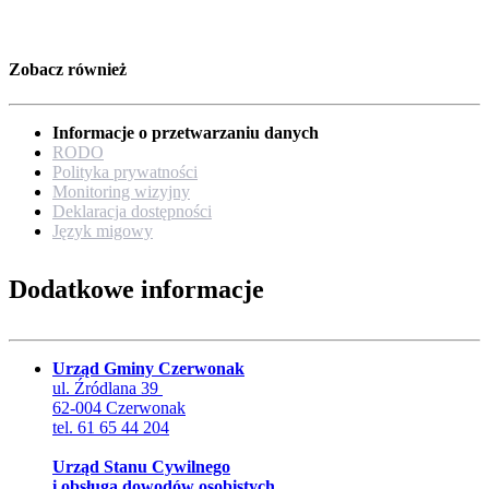
Zobacz również
Informacje o przetwarzaniu danych
RODO
Polityka prywatności
Monitoring wizyjny
Deklaracja dostępności
Język migowy
Dodatkowe informacje
Urząd Gminy Czerwonak
ul. Źródlana 39
62-004 Czerwonak
tel. 61 65 44 204
Urząd Stanu Cywilnego
i obsługa dowodów osobistych