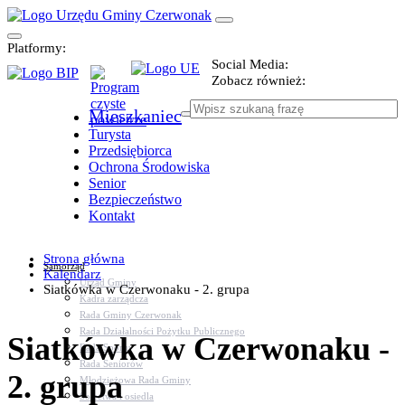
Platformy:
Social Media:
Zobacz również:
Mieszkaniec
Turysta
Przedsiębiorca
Ochrona Środowiska
Senior
Bezpieczeństwo
Kontakt
Strona główna
Samorząd
Kalendarz
Urząd Gminy
Siatkówka w Czerwonaku - 2. grupa
Kadra zarządcza
Rada Gminy Czerwonak
Rada Działalności Pożytku Publicznego
Siatkówka w Czerwonaku -
Rada Sportu
Rada Seniorów
2. grupa
Młodzieżowa Rada Gminy
Sołectwa i osiedla