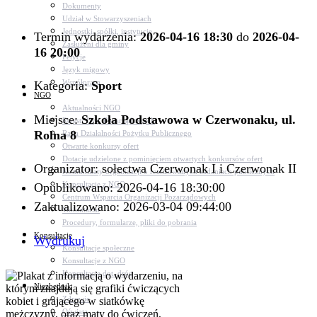
Dokumenty
Udział w Stowarzyszeniach
Jednostki, spółki, instytucje
Termin wydarzenia:
2026-04-16 18:30
do
2026-04-
Zasłużeni dla gminy
16 20:00
Petycje
Język migowy
Współpraca
Kategoria:
Sport
NGO
Aktualności NGO
Miejsce:
Szkoła Podstawowa w Czerwonaku, ul.
Rejestr Org. Pozarządowych
Rolna 8
Rada Działalności Pożytku Publicznego
Otwarte konkursy ofert
Dotacje udzielone z pominięciem otwartych konkursów ofert
Organizator: sołectwa Czerwonak I i Czerwonak II
Komunikaty organizacji o realizowanych zadaniach publicznych
Konsultacje z NGO
Opublikowano: 2026-04-16 18:30:00
Centrum Wsparcia Organizacji Pozarządowych
Zaktualizowano: 2026-03-04 09:44:00
Wolontariat
Procedury, formularze, pliki do pobrania
Konsultacje
Wydrukuj
Konsultacje społeczne
Konsultacje z NGO
Konsultacje dot. dróg
Niezbędnik
Zdrowie
Oświata