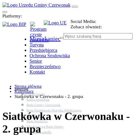
Platformy:
Social Media:
Zobacz również:
Mieszkaniec
Turysta
Przedsiębiorca
Ochrona Środowiska
Senior
Bezpieczeństwo
Kontakt
Strona główna
Samorząd
Kalendarz
Urząd Gminy
Siatkówka w Czerwonaku - 2. grupa
Kadra zarządcza
Rada Gminy Czerwonak
Rada Działalności Pożytku Publicznego
Siatkówka w Czerwonaku -
Rada Sportu
Rada Seniorów
2. grupa
Młodzieżowa Rada Gminy
Sołectwa i osiedla