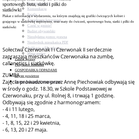
Bezpieczeństwo
Komunikacja
Parafie
Plakat z informacją o wydarzeniu, na którym znajdują się grafiki ćwiczących kobiet i
Zarządzanie kryzysowe
grającego w siatkówkę mężczyzny, oraz maty do ćwiczeń, sportowego buta, siatki i piłki do
C.ześć w gminie!
siatkówki
Budżet obywatelski
Nieodpłatna pomoc prawna
Niezbędnik mieszkańca PDF
Aplikacja mMieszkaniec
Sołectwa Czerwonak I i Czerwonak II serdecznie
Mapa gminy
zapraszają mieszkańców Czerwonaka na zumbę,
Załatw sprawę
callanetics i siatkówkę.
Pozyskane fundusze
GOSPODARKA ODPADAMI
ZUMBA
Czyste powietrze
Zajęcia prowadzone przez Annę Piechowiak odbywają się
System Informacji przestrzennej
w środy o godz. 18.30, w Szkole Podstawowej w
Czerwonaku, przy ul. Rolnej 8, i trwają 1 godzinę.
Odbywają się zgodnie z harmonogramem:
- 4 i 11 lutego,
- 4, 11, 18 i 25 marca,
- 1, 8, 15, 22 i 29 kwietnia,
- 6, 13, 20 i 27 maja.