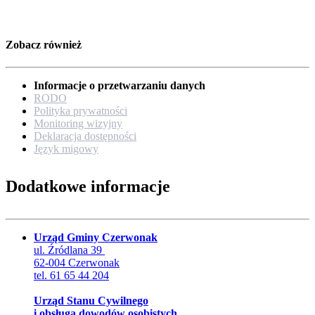
Zobacz również
Informacje o przetwarzaniu danych
RODO
Polityka prywatności
Monitoring wizyjny
Deklaracja dostępności
Język migowy
Dodatkowe informacje
Urząd Gminy Czerwonak
ul. Źródlana 39
62-004 Czerwonak
tel. 61 65 44 204
Urząd Stanu Cywilnego
i obsługa dowodów osobistych