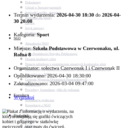
Dokumenty
Udział w Stowarzyszeniach
Jednostki, spółki, instytucje
Termin wydarzenia:
2026-04-30 18:30
do
2026-04-
Zasłużeni dla gminy
30 20:00
Petycje
Język migowy
Współpraca
Kategoria:
Sport
NGO
Aktualności NGO
Miejsce:
Szkoła Podstawowa w Czerwonaku, ul.
Rejestr Org. Pozarządowych
Rolna 8
Rada Działalności Pożytku Publicznego
Otwarte konkursy ofert
Dotacje udzielone z pominięciem otwartych konkursów ofert
Organizator: sołectwa Czerwonak I i Czerwonak II
Komunikaty organizacji o realizowanych zadaniach publicznych
Konsultacje z NGO
Opublikowano: 2026-04-30 18:30:00
Centrum Wsparcia Organizacji Pozarządowych
Zaktualizowano: 2026-03-04 09:47:00
Wolontariat
Procedury, formularze, pliki do pobrania
Konsultacje
Wydrukuj
Konsultacje społeczne
Konsultacje z NGO
Konsultacje dot. dróg
Niezbędnik
Zdrowie
Oświata