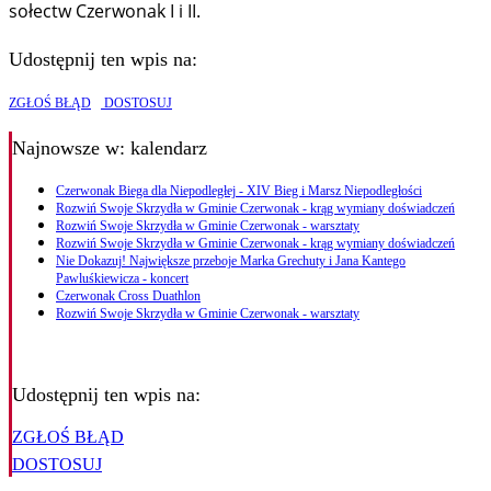
sołectw Czerwonak I i II.
Udostępnij ten wpis na:
ZGŁOŚ BŁĄD
DOSTOSUJ
Najnowsze
w: kalendarz
Czerwonak Biega dla Niepodległej - XIV Bieg i Marsz Niepodległości
Rozwiń Swoje Skrzydła w Gminie Czerwonak - krąg wymiany doświadczeń
Rozwiń Swoje Skrzydła w Gminie Czerwonak - warsztaty
Rozwiń Swoje Skrzydła w Gminie Czerwonak - krąg wymiany doświadczeń
Nie Dokazuj! Największe przeboje Marka Grechuty i Jana Kantego
Pawluśkiewicza - koncert
Czerwonak Cross Duathlon
Rozwiń Swoje Skrzydła w Gminie Czerwonak - warsztaty
Udostępnij ten wpis na:
ZGŁOŚ BŁĄD
DOSTOSUJ