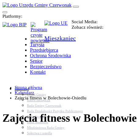
Platformy:
Social Media:
Zobacz również:
Mieszkaniec
Turysta
Przedsiębiorca
Ochrona Środowiska
Senior
Bezpieczeństwo
Kontakt
Strona główna
Samorząd
Kalendarz
Urząd Gminy
Zajęcia fitness w Bolechowie-Osiedlu
Kadra zarządcza
Rada Gminy Czerwonak
Rada Działalności Pożytku Publicznego
Zajęcia fitness w Bolechowi
Rada Sportu
Rada Seniorów
Młodzieżowa Rada Gminy
Sołectwa i osiedla