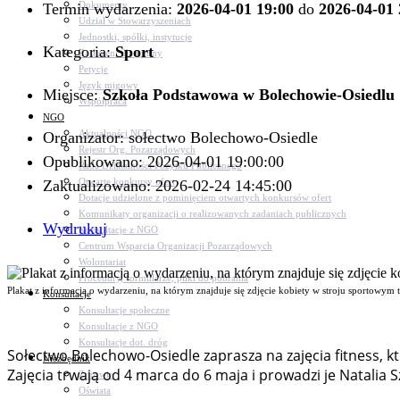
Dokumenty
Termin wydarzenia:
2026-04-01 19:00
do
2026-04-01 
Udział w Stowarzyszeniach
Jednostki, spółki, instytucje
Kategoria:
Sport
Zasłużeni dla gminy
Petycje
Język migowy
Miejsce:
Szkoła Podstawowa w Bolechowie-Osiedlu
Współpraca
NGO
Aktualności NGO
Organizator: sołectwo Bolechowo-Osiedle
Rejestr Org. Pozarządowych
Opublikowano: 2026-04-01 19:00:00
Rada Działalności Pożytku Publicznego
Otwarte konkursy ofert
Zaktualizowano: 2026-02-24 14:45:00
Dotacje udzielone z pominięciem otwartych konkursów ofert
Komunikaty organizacji o realizowanych zadaniach publicznych
Wydrukuj
Konsultacje z NGO
Centrum Wsparcia Organizacji Pozarządowych
Wolontariat
Procedury, formularze, pliki do pobrania
Plakat z informacją o wydarzeniu, na którym znajduje się zdjęcie kobiety w stroju sportowym 
Konsultacje
Konsultacje społeczne
Konsultacje z NGO
Konsultacje dot. dróg
Sołectwo Bolechowo-Osiedle zaprasza na zajęcia fitness, k
Niezbędnik
Zajęcia trwają od 4 marca do 6 maja i prowadzi je Natalia 
Zdrowie
Oświata