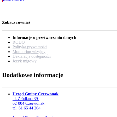
Zobacz również
Informacje o przetwarzaniu danych
RODO
Polityka prywatności
Monitoring wizyjny
Deklaracja dostępności
Język migowy
Dodatkowe informacje
Urząd Gminy Czerwonak
ul. Źródlana 39
62-004 Czerwonak
tel. 61 65 44 204