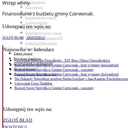
Wstęp wolny.
Bezpieczeństwo
Komunikacja
Parafie
Finansowanie z budżetu gminy Czerwonak.
Zarządzanie kryzysowe
C.ześć w gminie!
Udostępnij ten wpis na:
Budżet obywatelski
Nieodpłatna pomoc prawna
ZGŁOŚ BŁĄD
DOSTOSUJ
Niezbędnik mieszkańca PDF
Aplikacja mMieszkaniec
Mapa gminy
Najnowsze
w: kalendarz
Załatw sprawę
Pozyskane fundusze
Czerwonak Biega dla Niepodległej - XIV Bieg i Marsz Niepodległości
GOSPODARKA ODPADAMI
Rozwiń Swoje Skrzydła w Gminie Czerwonak - krąg wymiany doświadczeń
Czyste powietrze
Rozwiń Swoje Skrzydła w Gminie Czerwonak - warsztaty
System Informacji przestrzennej
Rozwiń Swoje Skrzydła w Gminie Czerwonak - krąg wymiany doświadczeń
Nie Dokazuj! Największe przeboje Marka Grechuty i Jana Kantego Pawluśkiewicza
Czerwonak Cross Duathlon
Rozwiń Swoje Skrzydła w Gminie Czerwonak - warsztaty
Udostępnij ten wpis na:
ZGŁOŚ BŁĄD
DOSTOSUJ