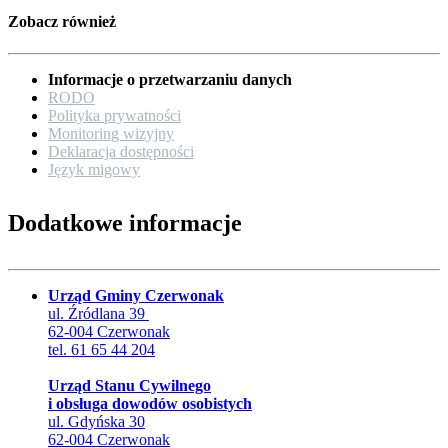
Zobacz również
Informacje o przetwarzaniu danych
RODO
Polityka prywatności
Monitoring wizyjny
Deklaracja dostępności
Język migowy
Dodatkowe informacje
Urząd Gminy Czerwonak
ul. Źródlana 39
62-004 Czerwonak
tel. 61 65 44 204
Urząd Stanu Cywilnego
i obsługa dowodów osobistych
ul. Gdyńska 30
62-004 Czerwonak