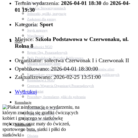
Termin wydarzenia:
2026-04-01 18:30
do
2026-04-
Dokumenty
Udział w Stowarzyszeniach
01 19:30
Jednostki, spółki, instytucje
Zasłużeni dla gminy
Kategoria:
Sport
Petycje
Język migowy
Współpraca
Miejsce:
Szkoła Podstawowa w Czerwonaku, ul.
NGO
Rolna 8
Aktualności NGO
Rejestr Org. Pozarządowych
Rada Działalności Pożytku Publicznego
Organizator: sołectwa Czerwonak I i Czerwonak II
Otwarte konkursy ofert
Opublikowano: 2026-04-01 18:30:00
Dotacje udzielone z pominięciem otwartych konkursów ofert
Komunikaty organizacji o realizowanych zadaniach publicznych
Zaktualizowano: 2026-02-25 13:51:00
Konsultacje z NGO
Centrum Wsparcia Organizacji Pozarządowych
Wydrukuj
Wolontariat
Procedury, formularze, pliki do pobrania
Konsultacje
Konsultacje społeczne
Konsultacje z NGO
Konsultacje dot. dróg
Niezbędnik
Zdrowie
Oświata