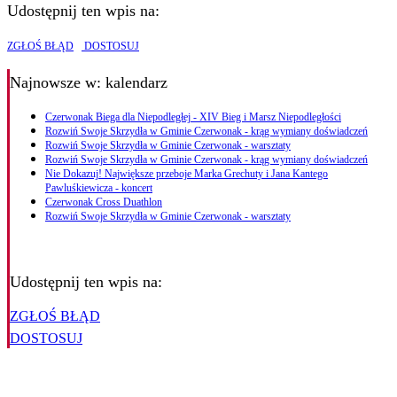
Udostępnij ten wpis na:
ZGŁOŚ BŁĄD
DOSTOSUJ
Najnowsze
w: kalendarz
Czerwonak Biega dla Niepodległej - XIV Bieg i Marsz Niepodległości
Rozwiń Swoje Skrzydła w Gminie Czerwonak - krąg wymiany doświadczeń
Rozwiń Swoje Skrzydła w Gminie Czerwonak - warsztaty
Rozwiń Swoje Skrzydła w Gminie Czerwonak - krąg wymiany doświadczeń
Nie Dokazuj! Największe przeboje Marka Grechuty i Jana Kantego
Pawluśkiewicza - koncert
Czerwonak Cross Duathlon
Rozwiń Swoje Skrzydła w Gminie Czerwonak - warsztaty
Udostępnij ten wpis na:
ZGŁOŚ BŁĄD
DOSTOSUJ