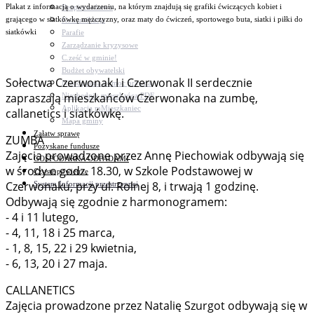
Plakat z informacją o wydarzeniu, na którym znajdują się grafiki ćwiczących kobiet i
Bezpieczeństwo
grającego w siatkówkę mężczyzny, oraz maty do ćwiczeń, sportowego buta, siatki i piłki do
Komunikacja
siatkówki
Parafie
Zarządzanie kryzysowe
C.ześć w gminie!
Budżet obywatelski
Sołectwa Czerwonak I i Czerwonak II serdecznie
Nieodpłatna pomoc prawna
zapraszają mieszkańców Czerwonaka na zumbę,
Niezbędnik mieszkańca PDF
Aplikacja mMieszkaniec
callanetics i siatkówkę.
Mapa gminy
Załatw sprawę
ZUMBA
Pozyskane fundusze
Zajęcia prowadzone przez Annę Piechowiak odbywają się
GOSPODARKA ODPADAMI
w środy o godz. 18.30, w Szkole Podstawowej w
Czyste powietrze
Czerwonaku, przy ul. Rolnej 8, i trwają 1 godzinę.
System Informacji przestrzennej
Odbywają się zgodnie z harmonogramem:
- 4 i 11 lutego,
- 4, 11, 18 i 25 marca,
- 1, 8, 15, 22 i 29 kwietnia,
- 6, 13, 20 i 27 maja.
CALLANETICS
Zajęcia prowadzone przez Natalię Szurgot odbywają się w