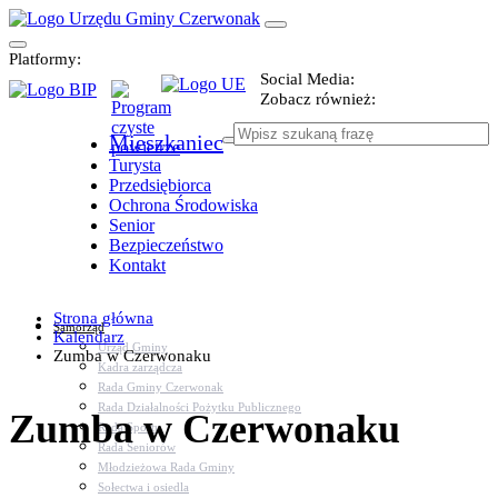
Platformy:
Social Media:
Zobacz również:
Mieszkaniec
Turysta
Przedsiębiorca
Ochrona Środowiska
Senior
Bezpieczeństwo
Kontakt
Strona główna
Samorząd
Kalendarz
Urząd Gminy
Zumba w Czerwonaku
Kadra zarządcza
Rada Gminy Czerwonak
Rada Działalności Pożytku Publicznego
Zumba w Czerwonaku
Rada Sportu
Rada Seniorów
Młodzieżowa Rada Gminy
Sołectwa i osiedla