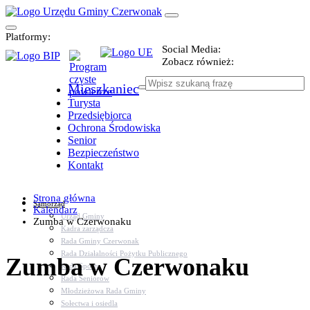
Platformy:
Social Media:
Zobacz również:
Mieszkaniec
Turysta
Przedsiębiorca
Ochrona Środowiska
Senior
Bezpieczeństwo
Kontakt
Strona główna
Samorząd
Kalendarz
Urząd Gminy
Zumba w Czerwonaku
Kadra zarządcza
Rada Gminy Czerwonak
Rada Działalności Pożytku Publicznego
Zumba w Czerwonaku
Rada Sportu
Rada Seniorów
Młodzieżowa Rada Gminy
Sołectwa i osiedla