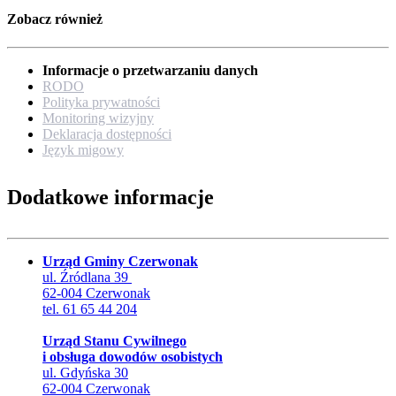
Zobacz również
Informacje o przetwarzaniu danych
RODO
Polityka prywatności
Monitoring wizyjny
Deklaracja dostępności
Język migowy
Dodatkowe informacje
Urząd Gminy Czerwonak
ul. Źródlana 39
62-004 Czerwonak
tel. 61 65 44 204
Urząd Stanu Cywilnego
i obsługa dowodów osobistych
ul. Gdyńska 30
62-004 Czerwonak