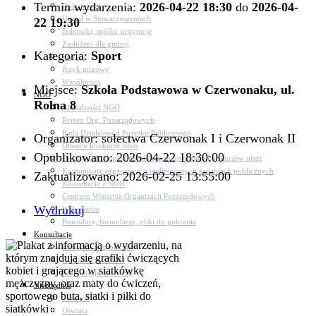
Termin wydarzenia:
2026-04-22 18:30
do
2026-04-
Dokumenty
Udział w Stowarzyszeniach
22 19:30
Jednostki, spółki, instytucje
Zasłużeni dla gminy
Kategoria:
Sport
Petycje
Język migowy
Współpraca
Miejsce:
Szkoła Podstawowa w Czerwonaku, ul.
NGO
Rolna 8
Aktualności NGO
Rejestr Org. Pozarządowych
Rada Działalności Pożytku Publicznego
Organizator: sołectwa Czerwonak I i Czerwonak II
Otwarte konkursy ofert
Opublikowano: 2026-04-22 18:30:00
Dotacje udzielone z pominięciem otwartych konkursów ofert
Komunikaty organizacji o realizowanych zadaniach publicznych
Zaktualizowano: 2026-02-25 13:55:00
Konsultacje z NGO
Centrum Wsparcia Organizacji Pozarządowych
Wydrukuj
Wolontariat
Procedury, formularze, pliki do pobrania
Konsultacje
Konsultacje społeczne
Konsultacje z NGO
Konsultacje dot. dróg
Niezbędnik
Zdrowie
Oświata