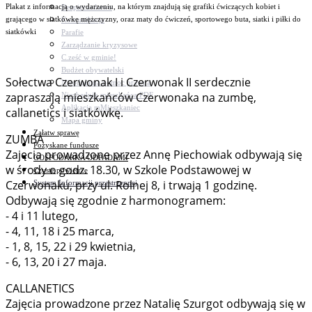
Plakat z informacją o wydarzeniu, na którym znajdują się grafiki ćwiczących kobiet i
Bezpieczeństwo
grającego w siatkówkę mężczyzny, oraz maty do ćwiczeń, sportowego buta, siatki i piłki do
Komunikacja
siatkówki
Parafie
Zarządzanie kryzysowe
C.ześć w gminie!
Budżet obywatelski
Sołectwa Czerwonak I i Czerwonak II serdecznie
Nieodpłatna pomoc prawna
zapraszają mieszkańców Czerwonaka na zumbę,
Niezbędnik mieszkańca PDF
Aplikacja mMieszkaniec
callanetics i siatkówkę.
Mapa gminy
Załatw sprawę
ZUMBA
Pozyskane fundusze
Zajęcia prowadzone przez Annę Piechowiak odbywają się
GOSPODARKA ODPADAMI
w środy o godz. 18.30, w Szkole Podstawowej w
Czyste powietrze
Czerwonaku, przy ul. Rolnej 8, i trwają 1 godzinę.
System Informacji przestrzennej
Odbywają się zgodnie z harmonogramem:
- 4 i 11 lutego,
- 4, 11, 18 i 25 marca,
- 1, 8, 15, 22 i 29 kwietnia,
- 6, 13, 20 i 27 maja.
CALLANETICS
Zajęcia prowadzone przez Natalię Szurgot odbywają się w