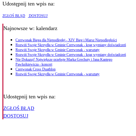
Udostępnij ten wpis na:
ZGŁOŚ BŁĄD
DOSTOSUJ
Najnowsze
w: kalendarz
Czerwonak Biega dla Niepodległej - XIV Bieg i Marsz Niepodległości
Rozwiń Swoje Skrzydła w Gminie Czerwonak - krąg wymiany doświadczeń
Rozwiń Swoje Skrzydła w Gminie Czerwonak - warsztaty
Rozwiń Swoje Skrzydła w Gminie Czerwonak - krąg wymiany doświadczeń
Nie Dokazuj! Największe przeboje Marka Grechuty i Jana Kantego
Pawluśkiewicza - koncert
Czerwonak Cross Duathlon
Rozwiń Swoje Skrzydła w Gminie Czerwonak - warsztaty
Udostępnij ten wpis na:
ZGŁOŚ BŁĄD
DOSTOSUJ