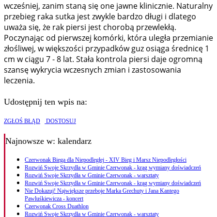
wcześniej, zanim staną się one jawne klinicznie. Naturalny
przebieg raka sutka jest zwykle bardzo długi i dlatego
uważa się, że rak piersi jest chorobą przewlekłą.
Poczynając od pierwszej komórki, która uległa przemianie
złośliwej, w większości przypadków guz osiąga średnicę 1
cm w ciągu 7 - 8 lat. Stała kontrola piersi daje ogromną
szansę wykrycia wczesnych zmian i zastosowania
leczenia.
Udostępnij ten wpis na:
ZGŁOŚ BŁĄD
DOSTOSUJ
Najnowsze
w: kalendarz
Czerwonak Biega dla Niepodległej - XIV Bieg i Marsz Niepodległości
Rozwiń Swoje Skrzydła w Gminie Czerwonak - krąg wymiany doświadczeń
Rozwiń Swoje Skrzydła w Gminie Czerwonak - warsztaty
Rozwiń Swoje Skrzydła w Gminie Czerwonak - krąg wymiany doświadczeń
Nie Dokazuj! Największe przeboje Marka Grechuty i Jana Kantego
Pawluśkiewicza - koncert
Czerwonak Cross Duathlon
Rozwiń Swoje Skrzydła w Gminie Czerwonak - warsztaty