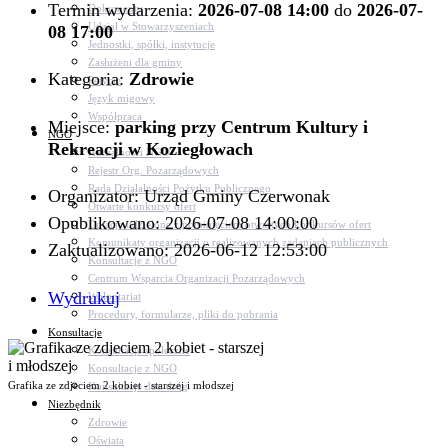
Termin wydarzenia:
2026-07-08 14:00
do
2026-07-
Dokumenty
Udział w Stowarzyszeniach
08 17:00
Jednostki, spółki, instytucje
Zasłużeni dla gminy
Kategoria:
Zdrowie
Petycje
Język migowy
Współpraca
Miejsce:
parking przy Centrum Kultury i
NGO
Rekreacji w Koziegłowach
Aktualności NGO
Rejestr Org. Pozarządowych
Rada Działalności Pożytku Publicznego
Organizator: Urząd Gminy Czerwonak
Otwarte konkursy ofert
Opublikowano: 2026-07-08 14:00:00
Dotacje udzielone z pominięciem otwartych konkursów ofert
Komunikaty organizacji o realizowanych zadaniach publicznych
Zaktualizowano: 2026-06-12 12:53:00
Konsultacje z NGO
Centrum Wsparcia Organizacji Pozarządowych
Wydrukuj
Wolontariat
Procedury, formularze, pliki do pobrania
Konsultacje
Konsultacje społeczne
Konsultacje z NGO
Grafika ze zdjeciem 2 kobiet - starszej i młodszej
Konsultacje dot. dróg
Niezbędnik
Zdrowie
Oświata