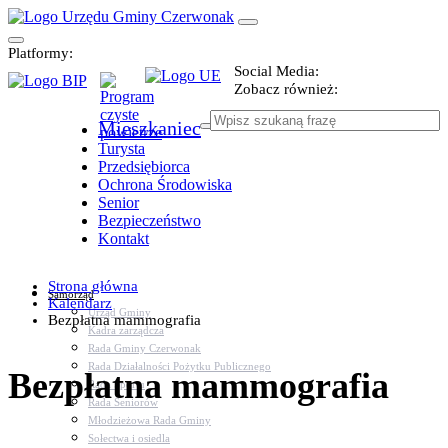
Platformy:
Social Media:
Zobacz również:
Mieszkaniec
Turysta
Przedsiębiorca
Ochrona Środowiska
Senior
Bezpieczeństwo
Kontakt
Strona główna
Samorząd
Kalendarz
Urząd Gminy
Bezpłatna mammografia
Kadra zarządcza
Rada Gminy Czerwonak
Rada Działalności Pożytku Publicznego
Bezpłatna mammografia
Rada Sportu
Rada Seniorów
Młodzieżowa Rada Gminy
Sołectwa i osiedla