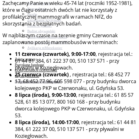
Zachęcamy Panie w wieku 45-74 lat (roczniki 1952-1981),
Bezpieczeństwo
które w ciągu ostatnich dwóch lat nie korzystały z
Komunikacja
Parafie
profilaktycznej mammografii w ramach NFZ, do
Zarządzanie kryzysowe
skorzystania z bezpłatnych badań.
C.ześć w gminie!
Budżet obywatelski
W najbliższym czasie na terenie gminy Czerwonak
Nieodpłatna pomoc prawna
zaplanowano postój mammobusów w terminach:
Niezbędnik mieszkańca PDF
Aplikacja mMieszkaniec
11 czerwca (czwartek), 9:00-17:00
, rejestracja tel.:
Mapa gminy
Załatw sprawę
61 44 81 384, 61 222 37 00, 510 137 571 - przy
Pozyskane fundusze
pływalni w Koziegłowach.
GOSPODARKA ODPADAMI
25 czerwca (czwartek)
, rejestracja tel.: 68 452 77
Czyste powietrze
17, 68 452 77 96, 605 598 077 - przy budynku dworca
System Informacji przestrzennej
kolejowego PKP w Czerwonaku, ul. Gdyńska 53.
8 lipca (środa), 9:00-13:00
, rejestracja tel.: 61 85 57
528, 61 85 13 077, 800 160 168 - przy budynku
dworca kolejowego PKP w Czerwonaku, ul. Gdyńska
53.
8 lipca (środa), 14:00-17:00
, rejestracja tel.: 61 44 81
384, 61 222 37 00, 510 137 571 - przy pływalni w
Koziegłowach.