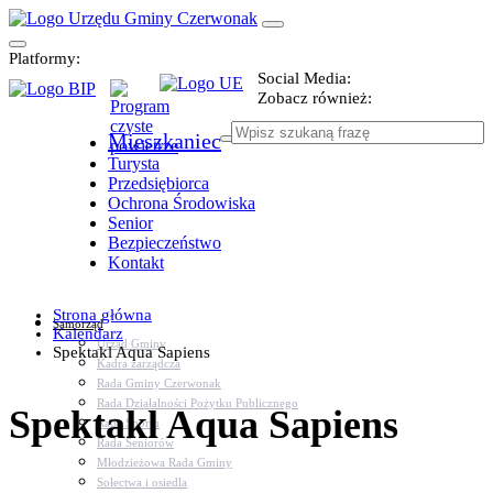
Platformy:
Social Media:
Zobacz również:
Mieszkaniec
Turysta
Przedsiębiorca
Ochrona Środowiska
Senior
Bezpieczeństwo
Kontakt
Strona główna
Samorząd
Kalendarz
Urząd Gminy
Spektakl Aqua Sapiens
Kadra zarządcza
Rada Gminy Czerwonak
Rada Działalności Pożytku Publicznego
Spektakl Aqua Sapiens
Rada Sportu
Rada Seniorów
Młodzieżowa Rada Gminy
Sołectwa i osiedla