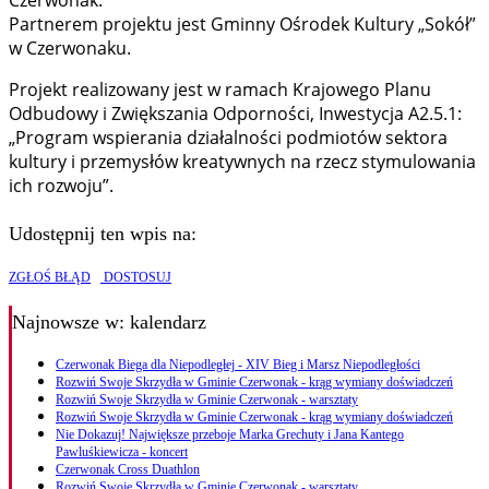
Czerwonak.
Partnerem projektu jest Gminny Ośrodek Kultury „Sokół”
w Czerwonaku.
Projekt realizowany jest w ramach Krajowego Planu
Odbudowy i Zwiększania Odporności, Inwestycja A2.5.1:
„Program wspierania działalności podmiotów sektora
kultury i przemysłów kreatywnych na rzecz stymulowania
ich rozwoju”.
Udostępnij ten wpis na:
ZGŁOŚ BŁĄD
DOSTOSUJ
Najnowsze
w: kalendarz
Czerwonak Biega dla Niepodległej - XIV Bieg i Marsz Niepodległości
Rozwiń Swoje Skrzydła w Gminie Czerwonak - krąg wymiany doświadczeń
Rozwiń Swoje Skrzydła w Gminie Czerwonak - warsztaty
Rozwiń Swoje Skrzydła w Gminie Czerwonak - krąg wymiany doświadczeń
Nie Dokazuj! Największe przeboje Marka Grechuty i Jana Kantego
Pawluśkiewicza - koncert
Czerwonak Cross Duathlon
Rozwiń Swoje Skrzydła w Gminie Czerwonak - warsztaty