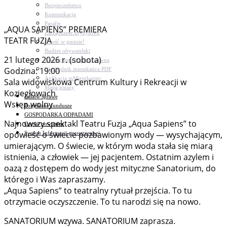
Bezpieczeństwo
Komunikacja
Parafie
„AQUA SAPIENS” PREMIERA
Zarządzanie kryzysowe
TEATR FUZJA
C.ześć w gminie!
Budżet obywatelski
21 lutego 2026 r. (sobota)
Nieodpłatna pomoc prawna
Godzina: 19:00
Niezbędnik mieszkańca PDF
Aplikacja mMieszkaniec
Sala widowiskowa Centrum Kultury i Rekreacji w
Mapa gminy
Koziegłowach
Załatw sprawę
Wstęp wolny
Pozyskane fundusze
GOSPODARKA ODPADAMI
Najnowszy spektakl Teatru Fuzja „Aqua Sapiens” to
Czyste powietrze
opowieść o świecie pozbawionym wody — wysychającym,
System Informacji przestrzennej
umierającym. O świecie, w którym woda stała się miarą
istnienia, a człowiek — jej pacjentem. Ostatnim azylem i
oazą z dostępem do wody jest mityczne Sanatorium, do
którego i Was zapraszamy.
„Aqua Sapiens” to teatralny rytuał przejścia. To tu
otrzymacie oczyszczenie. To tu narodzi się na nowo.
SANATORIUM wzywa. SANATORIUM zaprasza.