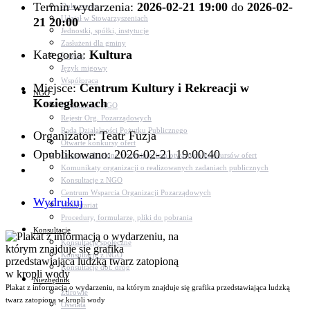
Termin wydarzenia:
2026-02-21 19:00
do
2026-02-
Dokumenty
Udział w Stowarzyszeniach
21 20:00
Jednostki, spółki, instytucje
Zasłużeni dla gminy
Kategoria:
Kultura
Petycje
Język migowy
Współpraca
Miejsce:
Centrum Kultury i Rekreacji w
NGO
Koziegłowach
Aktualności NGO
Rejestr Org. Pozarządowych
Rada Działalności Pożytku Publicznego
Organizator: Teatr Fuzja
Otwarte konkursy ofert
Opublikowano: 2026-02-21 19:00:40
Dotacje udzielone z pominięciem otwartych konkursów ofert
Komunikaty organizacji o realizowanych zadaniach publicznych
Konsultacje z NGO
Centrum Wsparcia Organizacji Pozarządowych
Wydrukuj
Wolontariat
Procedury, formularze, pliki do pobrania
Konsultacje
Konsultacje społeczne
Konsultacje z NGO
Konsultacje dot. dróg
Niezbędnik
Plakat z informacją o wydarzeniu, na którym znajduje się grafika przedstawiająca ludzką
Zdrowie
twarz zatopioną w kropli wody
Oświata