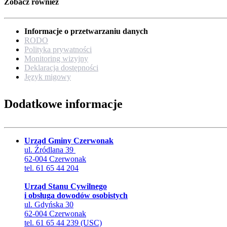
Zobacz również
Informacje o przetwarzaniu danych
RODO
Polityka prywatności
Monitoring wizyjny
Deklaracja dostępności
Język migowy
Dodatkowe informacje
Urząd Gminy Czerwonak
ul. Źródlana 39
62-004 Czerwonak
tel. 61 65 44 204
Urząd Stanu Cywilnego
i obsługa dowodów osobistych
ul. Gdyńska 30
62-004 Czerwonak
tel. 61 65 44 239 (USC)