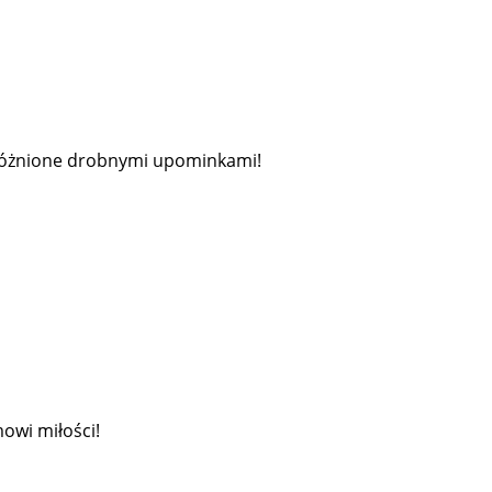
wyróżnione drobnymi upominkami!
owi miłości!