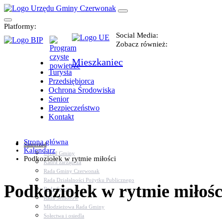
Platformy:
Social Media:
Zobacz również:
Mieszkaniec
Turysta
Przedsiębiorca
Ochrona Środowiska
Senior
Bezpieczeństwo
Kontakt
Strona główna
Samorząd
Kalendarz
Urząd Gminy
Podkoziołek w rytmie miłości
Kadra zarządcza
Rada Gminy Czerwonak
Rada Działalności Pożytku Publicznego
Podkoziołek w rytmie miłośc
Rada Sportu
Rada Seniorów
Młodzieżowa Rada Gminy
Sołectwa i osiedla