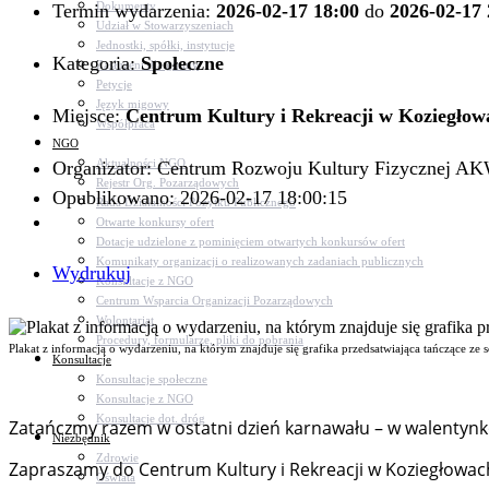
Dokumenty
Termin wydarzenia:
2026-02-17 18:00
do
2026-02-17 
Udział w Stowarzyszeniach
Jednostki, spółki, instytucje
Kategoria:
Społeczne
Zasłużeni dla gminy
Petycje
Język migowy
Miejsce:
Centrum Kultury i Rekreacji w Koziegłow
Współpraca
NGO
Aktualności NGO
Organizator: Centrum Rozwoju Kultury Fizycznej 
Rejestr Org. Pozarządowych
Opublikowano: 2026-02-17 18:00:15
Rada Działalności Pożytku Publicznego
Otwarte konkursy ofert
Dotacje udzielone z pominięciem otwartych konkursów ofert
Komunikaty organizacji o realizowanych zadaniach publicznych
Wydrukuj
Konsultacje z NGO
Centrum Wsparcia Organizacji Pozarządowych
Wolontariat
Procedury, formularze, pliki do pobrania
Plakat z informacją o wydarzeniu, na którym znajduje się grafika przedsatwiająca tańczące ze 
Konsultacje
Konsultacje społeczne
Konsultacje z NGO
Konsultacje dot. dróg
Zatańczmy razem w ostatni dzień karnawału – w walentynkow
Niezbędnik
Zdrowie
Zapraszamy do Centrum Kultury i Rekreacji w Koziegłowach 
Oświata