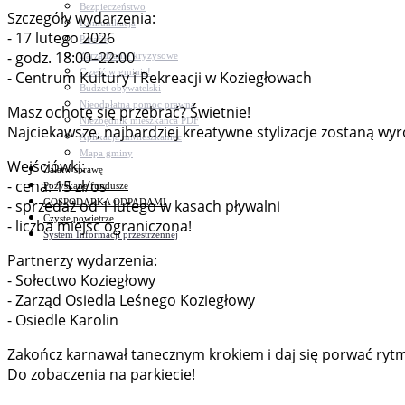
Bezpieczeństwo
Szczegóły wydarzenia:
Komunikacja
- 17 lutego 2026
Parafie
- godz. 18:00–22:00
Zarządzanie kryzysowe
C.ześć w gminie!
- Centrum Kultury i Rekreacji w Koziegłowach
Budżet obywatelski
Nieodpłatna pomoc prawna
Masz ochotę się przebrać? Świetnie!
Niezbędnik mieszkańca PDF
Najciekawsze, najbardziej kreatywne stylizacje zostaną 
Aplikacja mMieszkaniec
Mapa gminy
Wejściówki:
Załatw sprawę
- cena: 15 zł/os
Pozyskane fundusze
GOSPODARKA ODPADAMI
- sprzedaż od 1 lutego w kasach pływalni
Czyste powietrze
- liczba miejsc ograniczona!
System Informacji przestrzennej
Partnerzy wydarzenia:
- Sołectwo Koziegłowy
- Zarząd Osiedla Leśnego Koziegłowy
- Osiedle Karolin
Zakończ karnawał tanecznym krokiem i daj się porwać rytm
Do zobaczenia na parkiecie!