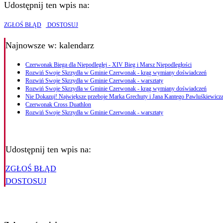
Udostępnij ten wpis na:
ZGŁOŚ BŁĄD
DOSTOSUJ
Najnowsze
w: kalendarz
Czerwonak Biega dla Niepodległej - XIV Bieg i Marsz Niepodległości
Rozwiń Swoje Skrzydła w Gminie Czerwonak - krąg wymiany doświadczeń
Rozwiń Swoje Skrzydła w Gminie Czerwonak - warsztaty
Rozwiń Swoje Skrzydła w Gminie Czerwonak - krąg wymiany doświadczeń
Nie Dokazuj! Największe przeboje Marka Grechuty i Jana Kantego Pawluśkiewicza
Czerwonak Cross Duathlon
Rozwiń Swoje Skrzydła w Gminie Czerwonak - warsztaty
Udostępnij ten wpis na:
ZGŁOŚ BŁĄD
DOSTOSUJ