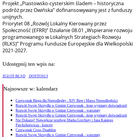
Projekt „Piastowsko-cysterskim śladem – historyczna
podróż przez Owińska” dofinansowywany jest z funduszy
unijnych.
Priorytet 08 „Rozwój Lokalny Kierowany przez
Społeczność (EFRR)” Działanie 08.01 „Wspieranie rozwoju
programowanego w Lokalnych Strategiach Rozwoju
(RLKS)” Programu Fundusze Europejskie dla Wielkopolski
2021-2027.
Udostępnij ten wpis na:
ZGŁOŚ BŁĄD
DOSTOSUJ
Najnowsze
w: kalendarz
Czerwonak Biega dla Niepodległej - XIV Bieg i Marsz Niepodległości
Rozwiń Swoje Skrzydła w Gminie Czerwonak - krąg wymiany doświadczeń
Rozwiń Swoje Skrzydła w Gminie Czerwonak - warsztaty
Rozwiń Swoje Skrzydła w Gminie Czerwonak - krąg wymiany doświadczeń
Nie Dokazuj! Największe przeboje Marka Grechuty i Jana Kantego
Pawluśkiewicza - koncert
Czerwonak Cross Duathlon
Rozwiń Swoje Skrzydła w Gminie Czerwonak - warsztaty