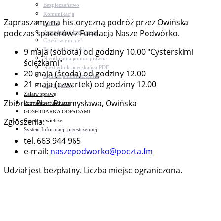
Bezpieczeństwo
Komunikacja
Zapraszamy na historyczną podróż przez Owińska
Parafie
podczas spacerów z Fundacją Nasze Podwórko.
Zarządzanie kryzysowe
C.ześć w gminie!
Budżet obywatelski
9 maja (sobota) od godziny 10.00 "Cysterskimi
Nieodpłatna pomoc prawna
ścieżkami"
Niezbędnik mieszkańca PDF
20 maja (środa) od godziny 12.00
Aplikacja mMieszkaniec
21 maja (czwartek) od godziny 12.00
Mapa gminy
Załatw sprawę
Zbiórka: Plac Przemysława, Owińska
Pozyskane fundusze
GOSPODARKA ODPADAMI
Zgłoszenia:
Czyste powietrze
System Informacji przestrzennej
tel. 663 944 965
e-mail:
naszepodworko@poczta.fm
Udział jest bezpłatny. Liczba miejsc ograniczona.