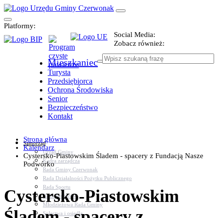
Platformy:
Social Media:
Zobacz również:
Mieszkaniec
Turysta
Przedsiębiorca
Ochrona Środowiska
Senior
Bezpieczeństwo
Kontakt
Strona główna
Samorząd
Kalendarz
Urząd Gminy
Cystersko-Piastowskim Śladem - spacery z Fundacją Nasze
Kadra zarządcza
Podwórko
Rada Gminy Czerwonak
Rada Działalności Pożytku Publicznego
Rada Sportu
Cystersko-Piastowskim
Rada Seniorów
Młodzieżowa Rada Gminy
Śladem - spacery z
Sołectwa i osiedla