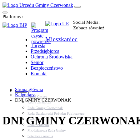
Platformy:
Social Media:
Zobacz również:
Mieszkaniec
Turysta
Przedsiębiorca
Ochrona Środowiska
Senior
Bezpieczeństwo
Kontakt
Strona główna
Samorząd
Kalendarz
Urząd Gminy
DNI GMINY CZERWONAK
Kadra zarządcza
Rada Gminy Czerwonak
Rada Działalności Pożytku Publicznego
DNI GMINY CZERWONA
Rada Sportu
Rada Seniorów
Młodzieżowa Rada Gminy
Sołectwa i osiedla