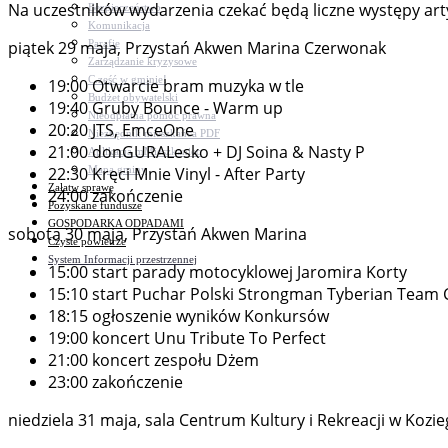
Na uczestników wydarzenia czekać będą liczne występy arty
Bezpieczeństwo
Komunikacja
Parafie
piątek 29 maja, Przystań Akwen Marina Czerwonak
Zarządzanie kryzysowe
C.ześć w gminie!
19:00 Otwarcie bram muzyka w tle
Budżet obywatelski
19:40 Gruby Bounce - Warm up
Nieodpłatna pomoc prawna
20:20 JTS, EmceOne
Niezbędnik mieszkańca PDF
21:00 donGURALesko + DJ Soina & Nasty P
Aplikacja mMieszkaniec
Mapa gminy
22:30 Kręci Mnie Vinyl - After Party
Załatw sprawę
24:00 zakończenie
Pozyskane fundusze
GOSPODARKA ODPADAMI
sobota 30 maja, Przystań Akwen Marina
Czyste powietrze
System Informacji przestrzennej
15:00 start parady motocyklowej Jaromira Korty
15:10 start Puchar Polski Strongman Tyberian Team
18:15 ogłoszenie wyników Konkursów
19:00 koncert Unu Tribute To Perfect
21:00 koncert zespołu Dżem
23:00 zakończenie
niedziela 31 maja, sala Centrum Kultury i Rekreacji w Koz