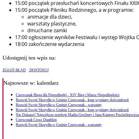
15:00 początek przesłuchań koncertowych Finału XXI
15:00 początek Pikniku Rodzinnego, a w programie:
animacje dla dzieci,
warsztaty plastyczne,
dmuchane zamki
17:00 ogłoszenie wyników Festiwalu i występ Wojtka
18:00 zakończenie wydarzenia
Udostępnij ten wpis na:
ZGŁOŚ BŁĄD
DOSTOSUJ
Najnowsze
w: kalendarz
Czerwonak Biega dla Niepodległej - XIV Bieg i Marsz Niepodległości
Rozwiń Swoje Skrzydła w Gminie Czerwonak - krąg wymiany doświadczeń
Rozwiń Swoje Skrzydła w Gminie Czerwonak - warsztaty
Rozwiń Swoje Skrzydła w Gminie Czerwonak - krąg wymiany doświadczeń
Nie Dokazuj! Największe przeboje Marka Grechuty i Jana Kantego Pawluśkiewicza
Czerwonak Cross Duathlon
Rozwiń Swoje Skrzydła w Gminie Czerwonak - warsztaty