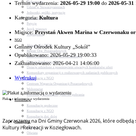
Dokumenty
Termin wydarzenia:
2026-05-29 19:00
do
2026-05-31 
Udział w Stowarzyszeniach
Jednostki, spółki, instytucje
Kategoria:
Kultura
Zasłużeni dla gminy
Petycje
Język migowy
Miejsce:
Przystań Akwen Marina w Czerwonaku ora
Współpraca
NGO
Aktualności NGO
Gminny Ośrodek Kultury „Sokół”
Rejestr Org. Pozarządowych
Opublikowano: 2026-05-29 19:00:33
Rada Działalności Pożytku Publicznego
Otwarte konkursy ofert
Zaktualizowano: 2026-04-21 14:06:00
Dotacje udzielone z pominięciem otwartych konkursów ofert
Komunikaty organizacji o realizowanych zadaniach publicznych
Wydrukuj
Konsultacje z NGO
Centrum Wsparcia Organizacji Pozarządowych
Wolontariat
Procedury, formularze, pliki do pobrania
Plakat z informacją o wydarzeniu
Konsultacje
Konsultacje społeczne
Konsultacje z NGO
Konsultacje dot. dróg
Zapraszamy na Dni Gminy Czerwonak 2026, które odbędą s
Niezbędnik
Kultury i Rekreacji w Koziegłowach.
Zdrowie
Oświata