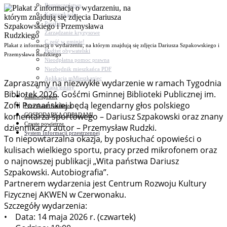
Bezpieczeństwo
Komunikacja
Parafie
Zarządzanie kryzysowe
C.ześć w gminie!
Plakat z informacją o wydarzeniu, na którym znajdują się zdjęcia Dariusza Szpakowskiego i
Budżet obywatelski
Przemysława Rudzkiego
Nieodpłatna pomoc prawna
Niezbędnik mieszkańca PDF
Aplikacja mMieszkaniec
Zapraszamy na niezwykłe wydarzenie w ramach Tygodnia
Mapa gminy
Bibliotek 2026. Gośćmi Gminnej Biblioteki Publicznej im.
Załatw sprawę
Zofii Poznańskiej będą legendarny głos polskiego
Pozyskane fundusze
komentarza sportowego – Dariusz Szpakowski oraz znany
GOSPODARKA ODPADAMI
Czyste powietrze
dziennikarz i autor – Przemysław Rudzki.
System Informacji przestrzennej
To niepowtarzalna okazja, by posłuchać opowieści o
kulisach wielkiego sportu, pracy przed mikrofonem oraz
o najnowszej publikacji „Wita państwa Dariusz
Szpakowski. Autobiografia”.
Partnerem wydarzenia jest Centrum Rozwoju Kultury
Fizycznej AKWEN w Czerwonaku.
Szczegóły wydarzenia:
• Data: 14 maja 2026 r. (czwartek)