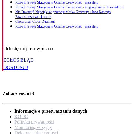
Rozwiń Swoje Skrzydła w Gminie Czerwonak - warsztaty
Rozwiń Swoje Skrzydła w Gminie Czerwonak - krąg wymiany doświadczeń
Nie Dokazuj! Największe przeboje Marka Grechuty i Jana Kantego
Pawluśkiewicza - koncert
Czerwonak Cross Duathlon
Rozwiń Swoje Skrzydła w Gminie Czerwonak - warsztaty
Udostępnij ten wpis na:
ZGŁOŚ BŁĄD
DOSTOSUJ
Zobacz również
Informacje o przetwarzaniu danych
RODO
Polityka prywatności
Monitoring wizyjny
Deklaracja dostępności