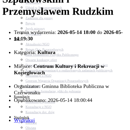
Dokumenty
Przemysławem Rudzkim
Udział w Stowarzyszeniach
Jednostki, spółki, instytucje
Zasłużeni dla gminy
Petycje
Język migowy
Termin wydarzenia:
2026-05-14 18:00
do
2026-05-
Współpraca
14 19:30
NGO
Aktualności NGO
Rejestr Org. Pozarządowych
Kategoria:
Kultura
Rada Działalności Pożytku Publicznego
Otwarte konkursy ofert
Miejsce:
Dotacje udzielone z pominięciem otwartych konkursów ofert
Centrum Kultury i Rekreacji w
Komunikaty organizacji o realizowanych zadaniach publicznych
Koziegłowach
Konsultacje z NGO
Centrum Wsparcia Organizacji Pozarządowych
Organizator: Gminna Biblioteka Publiczna w
Wolontariat
Procedury, formularze, pliki do pobrania
Czerwonaku
Konsultacje
Opublikowano: 2026-05-14 18:00:44
Konsultacje społeczne
Konsultacje z NGO
Konsultacje dot. dróg
Niezbędnik
Wydrukuj
Zdrowie
Oświata