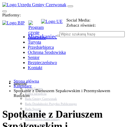
Platformy:
Social Media:
Zobacz również:
Mieszkaniec
Turysta
Przedsiębiorca
Ochrona Środowiska
Senior
Bezpieczeństwo
Kontakt
Strona główna
Samorząd
Kalendarz
Urząd Gminy
Spotkanie z Dariuszem Szpakowskim i Przemysławem
Kadra zarządcza
Rudzkim
Rada Gminy Czerwonak
Rada Działalności Pożytku Publicznego
Rada Sportu
Spotkanie z Dariuszem
Rada Seniorów
Młodzieżowa Rada Gminy
Szpakowskim i
Sołectwa i osiedla