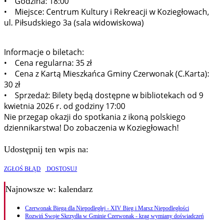
• Godzina: 18:00
• Miejsce: Centrum Kultury i Rekreacji w Koziegłowach,
ul. Piłsudskiego 3a (sala widowiskowa)
Informacje o biletach:
• Cena regularna: 35 zł
• Cena z Kartą Mieszkańca Gminy Czerwonak (C.Karta):
30 zł
• Sprzedaż: Bilety będą dostępne w bibliotekach od 9
kwietnia 2026 r. od godziny 17:00
Nie przegap okazji do spotkania z ikoną polskiego
dziennikarstwa! Do zobaczenia w Koziegłowach!
Udostępnij ten wpis na:
ZGŁOŚ BŁĄD
DOSTOSUJ
Najnowsze
w: kalendarz
Czerwonak Biega dla Niepodległej - XIV Bieg i Marsz Niepodległości
Rozwiń Swoje Skrzydła w Gminie Czerwonak - krąg wymiany doświadczeń