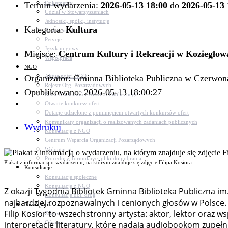
Dokumenty
Termin wydarzenia:
2026-05-13 18:00
do
2026-05-13 
Udział w Stowarzyszeniach
Jednostki, spółki, instytucje
Kategoria:
Kultura
Zasłużeni dla gminy
Petycje
Język migowy
Miejsce:
Centrum Kultury i Rekreacji w Koziegłow
Współpraca
NGO
Aktualności NGO
Organizator: Gminna Biblioteka Publiczna w Czerwon
Rejestr Org. Pozarządowych
Opublikowano: 2026-05-13 18:00:27
Rada Działalności Pożytku Publicznego
Otwarte konkursy ofert
Dotacje udzielone z pominięciem otwartych konkursów ofert
Komunikaty organizacji o realizowanych zadaniach publicznych
Wydrukuj
Konsultacje z NGO
Centrum Wsparcia Organizacji Pozarządowych
Wolontariat
Procedury, formularze, pliki do pobrania
Plakat z informacją o wydarzeniu, na którym znajduje się zdjęcie Filipa Kosiora
Konsultacje
Konsultacje społeczne
Konsultacje z NGO
Z okazji Tygodnia Bibliotek Gminna Biblioteka Publiczna im
Konsultacje dot. dróg
najbardziej rozpoznawalnych i cenionych głosów w Polsce.
Niezbędnik
Filip Kosior to wszechstronny artysta: aktor, lektor oraz 
Zdrowie
Oświata
interpretacje literatury, które nadają audiobookom zupeł