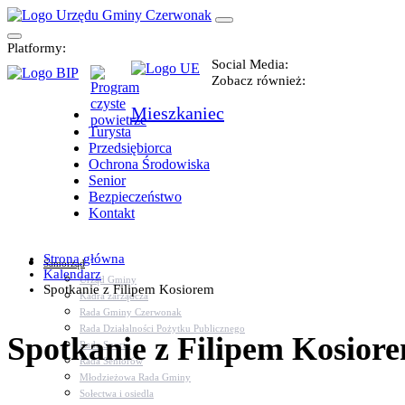
Platformy:
Social Media:
Zobacz również:
Mieszkaniec
Turysta
Przedsiębiorca
Ochrona Środowiska
Senior
Bezpieczeństwo
Kontakt
Strona główna
Samorząd
Kalendarz
Urząd Gminy
Spotkanie z Filipem Kosiorem
Kadra zarządcza
Rada Gminy Czerwonak
Rada Działalności Pożytku Publicznego
Spotkanie z Filipem Kosior
Rada Sportu
Rada Seniorów
Młodzieżowa Rada Gminy
Sołectwa i osiedla