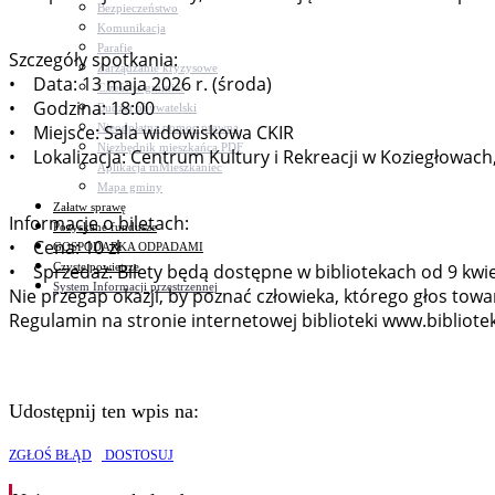
Bezpieczeństwo
Komunikacja
Parafie
Szczegóły spotkania:
Zarządzanie kryzysowe
• Data: 13 maja 2026 r. (środa)
C.ześć w gminie!
• Godzina: 18:00
Budżet obywatelski
Nieodpłatna pomoc prawna
• Miejsce: Sala widowiskowa CKIR
Niezbędnik mieszkańca PDF
• Lokalizacja: Centrum Kultury i Rekreacji w Koziegłowach,
Aplikacja mMieszkaniec
Mapa gminy
Załatw sprawę
Informacje o biletach:
Pozyskane fundusze
• Cena: 10 zł
GOSPODARKA ODPADAMI
Czyste powietrze
• Sprzedaż: Bilety będą dostępne w bibliotekach od 9 kwie
System Informacji przestrzennej
Nie przegap okazji, by poznać człowieka, którego głos tow
Regulamin na stronie internetowej biblioteki www.bibliot
Udostępnij ten wpis na:
ZGŁOŚ BŁĄD
DOSTOSUJ