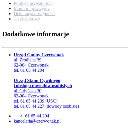
Polityka prywatności
Monitoring wizyjny
Deklaracja dostępności
Język migowy
Dodatkowe informacje
Urząd Gminy Czerwonak
ul. Źródlana 39
62-004 Czerwonak
tel. 61 65 44 204
Urząd Stanu Cywilnego
i obsługa dowodów osobistych
ul. Gdyńska 30
62-004 Czerwonak
tel. 61 65 44 239 (USC)
tel. 61 65 44 227 (dowody osobiste)
61 65 44 204
lp.kanowrezc@airalecnak