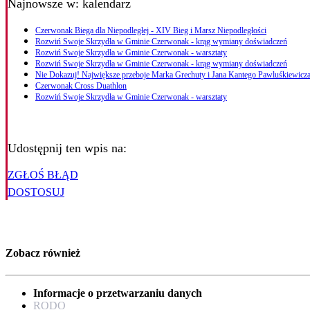
Najnowsze
w: kalendarz
Czerwonak Biega dla Niepodległej - XIV Bieg i Marsz Niepodległości
Rozwiń Swoje Skrzydła w Gminie Czerwonak - krąg wymiany doświadczeń
Rozwiń Swoje Skrzydła w Gminie Czerwonak - warsztaty
Rozwiń Swoje Skrzydła w Gminie Czerwonak - krąg wymiany doświadczeń
Nie Dokazuj! Największe przeboje Marka Grechuty i Jana Kantego Pawluśkiewicza
Czerwonak Cross Duathlon
Rozwiń Swoje Skrzydła w Gminie Czerwonak - warsztaty
Udostępnij ten wpis na:
ZGŁOŚ BŁĄD
DOSTOSUJ
Zobacz również
Informacje o przetwarzaniu danych
RODO