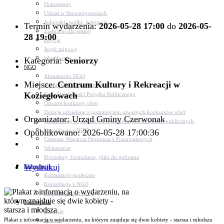
Dokumenty
Udział w Stowarzyszeniach
Jednostki, spółki, instytucje
Termin wydarzenia:
2026-05-28 17:00
do
2026-05-
Zasłużeni dla gminy
28 19:00
Petycje
Język migowy
Współpraca
Kategoria:
Seniorzy
NGO
Aktualności NGO
Miejsce:
Centrum Kultury i Rekreacji w
Rejestr Org. Pozarządowych
Koziegłowach
Rada Działalności Pożytku Publicznego
Otwarte konkursy ofert
Dotacje udzielone z pominięciem otwartych konkursów ofert
Organizator: Urząd Gminy Czerwonak
Komunikaty organizacji o realizowanych zadaniach publicznych
Konsultacje z NGO
Opublikowano: 2026-05-28 17:00:36
Centrum Wsparcia Organizacji Pozarządowych
Wolontariat
Procedury, formularze, pliki do pobrania
Wydrukuj
Konsultacje
Konsultacje społeczne
Konsultacje z NGO
Konsultacje dot. dróg
Niezbędnik
Zdrowie
Plakat z informacją o wydarzeniu, na którym znajduje się dwie kobiety - starsza i młodsza
Oświata