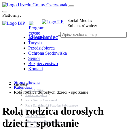
Platformy:
Social Media:
Zobacz również:
Mieszkaniec
Turysta
Przedsiębiorca
Ochrona Środowiska
Senior
Bezpieczeństwo
Kontakt
Strona główna
Samorząd
Kalendarz
Urząd Gminy
Rola rodzica dorosłych dzieci - spotkanie
Kadra zarządcza
Rada Gminy Czerwonak
Rada Działalności Pożytku Publicznego
Rola rodzica dorosłych
Rada Sportu
Rada Seniorów
dzieci - spotkanie
Młodzieżowa Rada Gminy
Sołectwa i osiedla