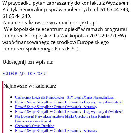
W przypadku pytań zapraszamy do kontaktu z Wydziałem
Polityki Senioralnej i Spraw Społecznych tel. 61 65 44 243,
61 65 44 249.
Zadanie realizowane w ramach projektu pt.
"Wielkopolskie telecentrum opieki" w ramach programu
Fundusze Europejskie dla Wielkopolski 2021-2027 (FEW)
współfinansowanego ze środków Europejskiego
Funduszu Społecznego Plus (EFS+).
Udostępnij ten wpis na:
ZGŁOŚ BŁĄD
DOSTOSUJ
Najnowsze
w: kalendarz
Czerwonak Biega dla Niepodległej - XIV Bieg i Marsz Niepodległości
Rozwiń Swoje Skrzydła w Gminie Czerwonak - krąg wymiany doświadczeń
Rozwiń Swoje Skrzydła w Gminie Czerwonak - warsztaty
Rozwiń Swoje Skrzydła w Gminie Czerwonak - krąg wymiany doświadczeń
Nie Dokazuj! Największe przeboje Marka Grechuty i Jana Kantego
Pawluśkiewicza - koncert
Czerwonak Cross Duathlon
Rozwiń Swoje Skrzydła w Gminie Czerwonak - warsztaty