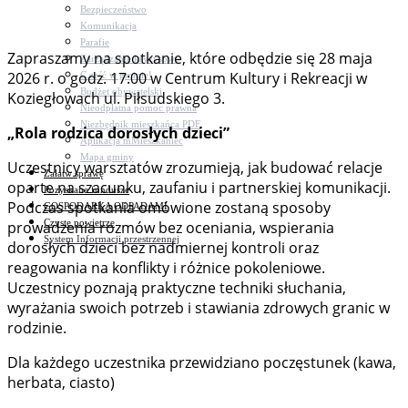
Bezpieczeństwo
Komunikacja
Parafie
Zapraszamy na spotkanie, które odbędzie się 28 maja
Zarządzanie kryzysowe
2026 r. o godz. 17:00 w Centrum Kultury i Rekreacji w
C.ześć w gminie!
Budżet obywatelski
Koziegłowach ul. Piłsudskiego 3.
Nieodpłatna pomoc prawna
Niezbędnik mieszkańca PDF
„Rola rodzica dorosłych dzieci”
Aplikacja mMieszkaniec
Mapa gminy
Uczestnicy warsztatów zrozumieją, jak budować relacje
Załatw sprawę
oparte na szacunku, zaufaniu i partnerskiej komunikacji.
Pozyskane fundusze
Podczas spotkania omówione zostaną sposoby
GOSPODARKA ODPADAMI
Czyste powietrze
prowadzenia rozmów bez oceniania, wspierania
System Informacji przestrzennej
dorosłych dzieci bez nadmiernej kontroli oraz
reagowania na konflikty i różnice pokoleniowe.
Uczestnicy poznają praktyczne techniki słuchania,
wyrażania swoich potrzeb i stawiania zdrowych granic w
rodzinie.
Dla każdego uczestnika przewidziano poczęstunek (kawa,
herbata, ciasto)