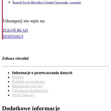
Rozwiń Swoje Skrzydła w Gminie Czerwonak - warsztaty
Udostępnij ten wpis na:
ZGŁOŚ BŁĄD
DOSTOSUJ
Zobacz również
Informacje o przetwarzaniu danych
RODO
Polityka prywatności
Monitoring wizyjny
Deklaracja dostępności
Język migowy
Dodatkowe informacje