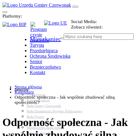
Platformy:
Social Media:
Zobacz również:
Mieszkaniec
Turysta
Przedsiębiorca
Ochrona Środowiska
Senior
Bezpieczeństwo
Kontakt
Strona główna
Samorząd
Kalendarz
Urząd Gminy
Odporność społeczna - Jak wspólnie zbudować silną
Kadra zarządcza
społeczność?
Rada Gminy Czerwonak
Rada Działalności Pożytku Publicznego
Rada Sportu
Odporność społeczna - Jak
Rada Seniorów
Młodzieżowa Rada Gminy
wspólnie zbudować silną
Sołectwa i osiedla