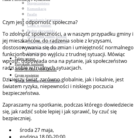
Bezpieczeństwo
Komunikacja
Parafie
Zarządzanie kryzysowe
Czym jest odporność społeczna?
C.ześć w gminie!
Budżet obywatelski
To zdolność społeczności, a w naszym przypadku gminy i
Nieodpłatna pomoc prawna
jej mieszkańców, do radzenia sobie z kryzysami,
Niezbędnik mieszkańca PDF
dostosowywania się do zmian i umiejętność normalnego
Aplikacja mMieszkaniec
funkcjonowania po wyjściu z trudnej sytuacji. Mówiąc
Mapa gminy
Załatw sprawę
wprost: odpowiada ona na pytanie, jak społeczeństwo
Pozyskane fundusze
radzi sobie w trudnych sytuacjach.
GOSPODARKA ODPADAMI
Czyste powietrze
Dzisiejszy świat, zarówno globalnie, jak i lokalnie, jest
System Informacji przestrzennej
światem ryzyka, niepewności i niskiego poczucia
bezpieczeństwa.
Zapraszamy na spotkanie, podczas którego dowiedziecie
się, jak radzić sobie lepiej i jak sprawić, by czuć się
bezpieczniej.
środa 27 maja,
godzina 18.00-20:00,