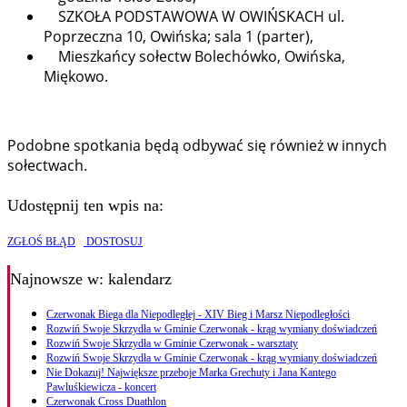
SZKOŁA PODSTAWOWA W OWIŃSKACH ul.
Poprzeczna 10, Owińska; sala 1 (parter),
Mieszkańcy sołectw Bolechówko, Owińska,
Miękowo.
Podobne spotkania będą odbywać się również w innych
sołectwach.
Udostępnij ten wpis na:
ZGŁOŚ BŁĄD
DOSTOSUJ
Najnowsze
w: kalendarz
Czerwonak Biega dla Niepodległej - XIV Bieg i Marsz Niepodległości
Rozwiń Swoje Skrzydła w Gminie Czerwonak - krąg wymiany doświadczeń
Rozwiń Swoje Skrzydła w Gminie Czerwonak - warsztaty
Rozwiń Swoje Skrzydła w Gminie Czerwonak - krąg wymiany doświadczeń
Nie Dokazuj! Największe przeboje Marka Grechuty i Jana Kantego
Pawluśkiewicza - koncert
Czerwonak Cross Duathlon