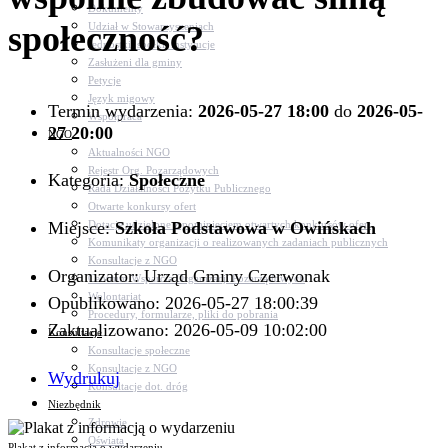
Dokumenty
społeczność?
Udział w Stowarzyszeniach
Jednostki, spółki, instytucje
Zasłużeni dla gminy
Petycje
Język migowy
Termin wydarzenia:
2026-05-27 18:00
do
2026-05-
Współpraca
27 20:00
NGO
Aktualności NGO
Rejestr Org. Pozarządowych
Kategoria:
Społeczne
Rada Działalności Pożytku Publicznego
Otwarte konkursy ofert
Miejsce:
Dotacje udzielone z pominięciem otwartych konkursów ofert
Szkoła Podstawowa w Owińskach
Komunikaty organizacji o realizowanych zadaniach publicznych
Konsultacje z NGO
Organizator: Urząd Gminy Czerwonak
Centrum Wsparcia Organizacji Pozarządowych
Wolontariat
Opublikowano: 2026-05-27 18:00:39
Procedury, formularze, pliki do pobrania
Zaktualizowano: 2026-05-09 10:02:00
Konsultacje
Konsultacje społeczne
Konsultacje z NGO
Wydrukuj
Konsultacje dot. dróg
Niezbędnik
Zdrowie
Oświata
Plakat z informacją o wydarzeniu