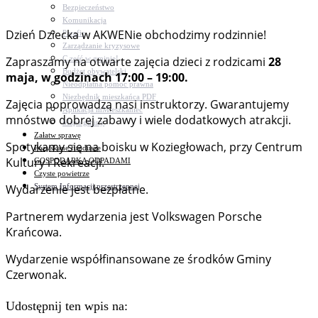
Bezpieczeństwo
Komunikacja
Dzień Dziecka w AKWENie obchodzimy rodzinnie!
Parafie
Zarządzanie kryzysowe
C.ześć w gminie!
Zapraszamy na otwarte zajęcia dzieci z rodzicami
28
Budżet obywatelski
maja, w godzinach 17:00 – 19:00.
Nieodpłatna pomoc prawna
Niezbędnik mieszkańca PDF
Zajęcia poprowadzą nasi instruktorzy. Gwarantujemy
Aplikacja mMieszkaniec
mnóstwo dobrej zabawy i wiele dodatkowych atrakcji.
Mapa gminy
Załatw sprawę
Spotykamy się na boisku w Koziegłowach, przy Centrum
Pozyskane fundusze
Kultury i Rekreacji.
GOSPODARKA ODPADAMI
Czyste powietrze
System Informacji przestrzennej
Wydarzenie jest bezpłatne.
Partnerem wydarzenia jest Volkswagen Porsche
Krańcowa.
Wydarzenie współfinansowane ze środków Gminy
Czerwonak.
Udostępnij ten wpis na: