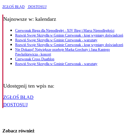
ZGŁOŚ BŁĄD
DOSTOSUJ
Najnowsze
w: kalendarz
Czerwonak Biega dla Niepodległej - XIV Bieg i Marsz Niepodległości
Rozwiń Swoje Skrzydła w Gminie Czerwonak - krąg wymiany doświadczeń
Rozwiń Swoje Skrzydła w Gminie Czerwonak - warsztaty
Rozwiń Swoje Skrzydła w Gminie Czerwonak - krąg wymiany doświadczeń
Nie Dokazuj! Największe przeboje Marka Grechuty i Jana Kantego
Pawluśkiewicza - koncert
Czerwonak Cross Duathlon
Rozwiń Swoje Skrzydła w Gminie Czerwonak - warsztaty
Udostępnij ten wpis na:
ZGŁOŚ BŁĄD
DOSTOSUJ
Zobacz również