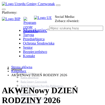
Platformy:
Social Media:
Zobacz również:
Mieszkaniec
Turysta
Przedsiębiorca
Ochrona Środowiska
Senior
Bezpieczeństwo
Kontakt
Strona główna
Samorząd
Kalendarz
Urząd Gminy
AKWENowy DZIEŃ RODZINY 2026
Kadra zarządcza
Rada Gminy Czerwonak
Rada Działalności Pożytku Publicznego
AKWENowy DZIEŃ
Rada Sportu
Rada Seniorów
RODZINY 2026
Młodzieżowa Rada Gminy
Sołectwa i osiedla