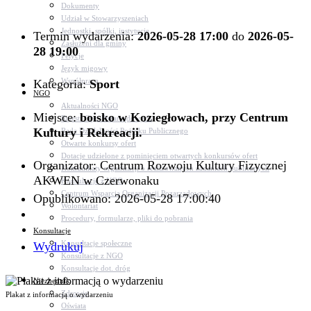
Dokumenty
Udział w Stowarzyszeniach
Jednostki, spółki, instytucje
Termin wydarzenia:
2026-05-28 17:00
do
2026-05-
Zasłużeni dla gminy
28 19:00
Petycje
Język migowy
Współpraca
Kategoria:
Sport
NGO
Aktualności NGO
Miejsce:
boisko w Koziegłowach, przy Centrum
Rejestr Org. Pozarządowych
Kultury i Rekreacji.
Rada Działalności Pożytku Publicznego
Otwarte konkursy ofert
Dotacje udzielone z pominięciem otwartych konkursów ofert
Organizator: Centrum Rozwoju Kultury Fizycznej
Komunikaty organizacji o realizowanych zadaniach publicznych
AKWEN w Czerwonaku
Konsultacje z NGO
Centrum Wsparcia Organizacji Pozarządowych
Opublikowano: 2026-05-28 17:00:40
Wolontariat
Procedury, formularze, pliki do pobrania
Konsultacje
Konsultacje społeczne
Wydrukuj
Konsultacje z NGO
Konsultacje dot. dróg
Niezbędnik
Zdrowie
Plakat z informacją o wydarzeniu
Oświata