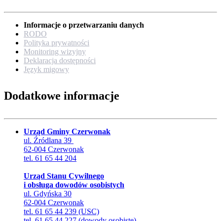
Informacje o przetwarzaniu danych
RODO
Polityka prywatności
Monitoring wizyjny
Deklaracja dostępności
Język migowy
Dodatkowe informacje
Urząd Gminy Czerwonak
ul. Źródlana 39
62-004 Czerwonak
tel. 61 65 44 204
Urząd Stanu Cywilnego
i obsługa dowodów osobistych
ul. Gdyńska 30
62-004 Czerwonak
tel. 61 65 44 239 (USC)
tel. 61 65 44 227 (dowody osobiste)