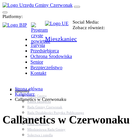
Platformy:
Social Media:
Zobacz również:
Mieszkaniec
Turysta
Przedsiębiorca
Ochrona Środowiska
Senior
Bezpieczeństwo
Kontakt
Strona główna
Samorząd
Kalendarz
Urząd Gminy
Callanetics w Czerwonaku
Kadra zarządcza
Rada Gminy Czerwonak
Rada Działalności Pożytku Publicznego
Callanetics w Czerwonaku
Rada Sportu
Rada Seniorów
Młodzieżowa Rada Gminy
Sołectwa i osiedla