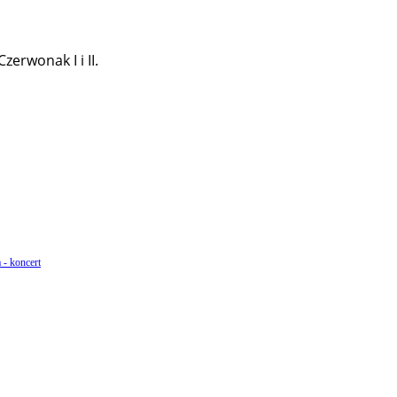
erwonak I i II.
 - koncert