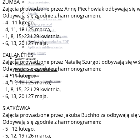
ZUMBA
Bezpieczeństwo
Zajęcia prowadzone przez Annę Piechowiak odbywają się w ś
Komunikacja
Parafie
Odbywają się zgodnie z harmonogramem:
Zarządzanie kryzysowe
- 4 i 11 lutego,
C.ześć w gminie!
- 4, 11, 18 i 25 marca,
Budżet obywatelski
- 1, 8, 15, 22 i 29 kwietnia,
Nieodpłatna pomoc prawna
Niezbędnik mieszkańca PDF
- 6, 13, 20 i 27 maja.
Aplikacja mMieszkaniec
Mapa gminy
CALLANETICS
Załatw sprawę
Zajęcia prowadzone przez Natalię Szurgot odbywają się w ś
Pozyskane fundusze
Odbywają się zgodnie z harmonogramem:
GOSPODARKA ODPADAMI
- 4 i 11 lutego,
Czyste powietrze
System Informacji przestrzennej
- 4, 11, 18 i 25 marca,
- 1, 8, 15, 22 i 29 kwietnia,
- 6, 13, 20 i 27 maja.
SIATKÓWKA
Zajęcia prowadzone przez Jakuba Buchholza odbywają się w c
Odbywają się zgodnie z harmonogramem:
- 5 i 12 lutego,
- 5, 12, 19 i 26 marca,