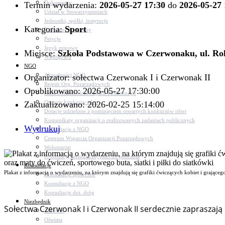
Dokumenty
Termin wydarzenia:
2026-05-27 17:30
do
2026-05-27 
Udział w Stowarzyszeniach
Jednostki, spółki, instytucje
Kategoria:
Sport
Zasłużeni dla gminy
Petycje
Język migowy
Miejsce:
Szkoła Podstawowa w Czerwonaku, ul. Ro
Współpraca
NGO
Aktualności NGO
Organizator: sołectwa Czerwonak I i Czerwonak II
Rejestr Org. Pozarządowych
Opublikowano: 2026-05-27 17:30:00
Rada Działalności Pożytku Publicznego
Otwarte konkursy ofert
Zaktualizowano: 2026-02-25 15:14:00
Dotacje udzielone z pominięciem otwartych konkursów ofert
Komunikaty organizacji o realizowanych zadaniach publicznych
Wydrukuj
Konsultacje z NGO
Centrum Wsparcia Organizacji Pozarządowych
Wolontariat
Procedury, formularze, pliki do pobrania
Konsultacje
Plakat z informacją o wydarzeniu, na którym znajdują się grafiki ćwiczących kobiet i grająceg
Konsultacje społeczne
Konsultacje z NGO
Konsultacje dot. dróg
Niezbędnik
Sołectwa Czerwonak I i Czerwonak II serdecznie zapraszaj
Zdrowie
Oświata