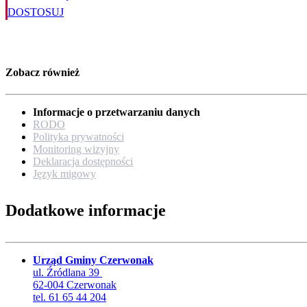
DOSTOSUJ
Zobacz również
Informacje o przetwarzaniu danych
RODO
Polityka prywatności
Monitoring wizyjny
Deklaracja dostępności
Język migowy
Dodatkowe informacje
Urząd Gminy Czerwonak
ul. Źródlana 39
62-004 Czerwonak
tel. 61 65 44 204