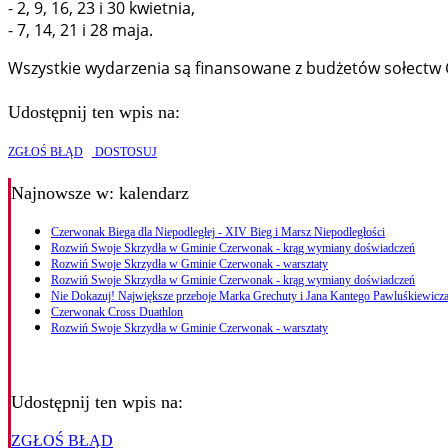
- 2, 9, 16, 23 i 30 kwietnia,
- 7, 14, 21 i 28 maja.
Wszystkie wydarzenia są finansowane z budżetów sołectw Cz
Udostępnij ten wpis na:
ZGŁOŚ BŁĄD
DOSTOSUJ
Najnowsze
w: kalendarz
Czerwonak Biega dla Niepodległej - XIV Bieg i Marsz Niepodległości
Rozwiń Swoje Skrzydła w Gminie Czerwonak - krąg wymiany doświadczeń
Rozwiń Swoje Skrzydła w Gminie Czerwonak - warsztaty
Rozwiń Swoje Skrzydła w Gminie Czerwonak - krąg wymiany doświadczeń
Nie Dokazuj! Największe przeboje Marka Grechuty i Jana Kantego Pawluśkiewicza
Czerwonak Cross Duathlon
Rozwiń Swoje Skrzydła w Gminie Czerwonak - warsztaty
Udostępnij ten wpis na:
ZGŁOŚ BŁĄD