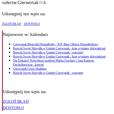
sołectw Czerwonak I i II.
Udostępnij ten wpis na:
ZGŁOŚ BŁĄD
DOSTOSUJ
Najnowsze
w: kalendarz
Czerwonak Biega dla Niepodległej - XIV Bieg i Marsz Niepodległości
Rozwiń Swoje Skrzydła w Gminie Czerwonak - krąg wymiany doświadczeń
Rozwiń Swoje Skrzydła w Gminie Czerwonak - warsztaty
Rozwiń Swoje Skrzydła w Gminie Czerwonak - krąg wymiany doświadczeń
Nie Dokazuj! Największe przeboje Marka Grechuty i Jana Kantego
Pawluśkiewicza - koncert
Czerwonak Cross Duathlon
Rozwiń Swoje Skrzydła w Gminie Czerwonak - warsztaty
Udostępnij ten wpis na:
ZGŁOŚ BŁĄD
DOSTOSUJ