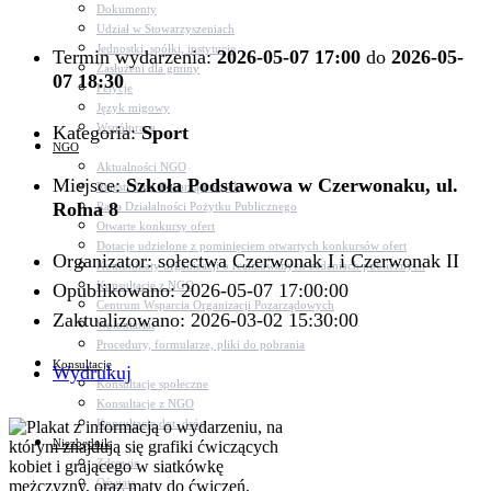
Dokumenty
Udział w Stowarzyszeniach
Jednostki, spółki, instytucje
Termin wydarzenia:
2026-05-07 17:00
do
2026-05-
Zasłużeni dla gminy
07 18:30
Petycje
Język migowy
Współpraca
Kategoria:
Sport
NGO
Aktualności NGO
Miejsce:
Szkoła Podstawowa w Czerwonaku, ul.
Rejestr Org. Pozarządowych
Rolna 8
Rada Działalności Pożytku Publicznego
Otwarte konkursy ofert
Dotacje udzielone z pominięciem otwartych konkursów ofert
Organizator: sołectwa Czerwonak I i Czerwonak II
Komunikaty organizacji o realizowanych zadaniach publicznych
Konsultacje z NGO
Opublikowano: 2026-05-07 17:00:00
Centrum Wsparcia Organizacji Pozarządowych
Zaktualizowano: 2026-03-02 15:30:00
Wolontariat
Procedury, formularze, pliki do pobrania
Konsultacje
Wydrukuj
Konsultacje społeczne
Konsultacje z NGO
Konsultacje dot. dróg
Niezbędnik
Zdrowie
Oświata