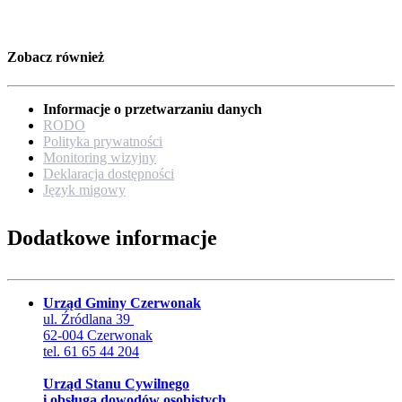
Zobacz również
Informacje o przetwarzaniu danych
RODO
Polityka prywatności
Monitoring wizyjny
Deklaracja dostępności
Język migowy
Dodatkowe informacje
Urząd Gminy Czerwonak
ul. Źródlana 39
62-004 Czerwonak
tel. 61 65 44 204
Urząd Stanu Cywilnego
i obsługa dowodów osobistych