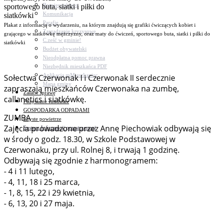
Bezpieczeństwo
Komunikacja
Parafie
Plakat z informacją o wydarzeniu, na którym znajdują się grafiki ćwiczących kobiet i
Zarządzanie kryzysowe
grającego w siatkówkę mężczyzny, oraz maty do ćwiczeń, sportowego buta, siatki i piłki do
C.ześć w gminie!
siatkówki
Budżet obywatelski
Nieodpłatna pomoc prawna
Niezbędnik mieszkańca PDF
Aplikacja mMieszkaniec
Sołectwa Czerwonak I i Czerwonak II serdecznie
Mapa gminy
zapraszają mieszkańców Czerwonaka na zumbę,
Załatw sprawę
callanetics i siatkówkę.
Pozyskane fundusze
GOSPODARKA ODPADAMI
ZUMBA
Czyste powietrze
Zajęcia prowadzone przez Annę Piechowiak odbywają się
System Informacji przestrzennej
w środy o godz. 18.30, w Szkole Podstawowej w
Czerwonaku, przy ul. Rolnej 8, i trwają 1 godzinę.
Odbywają się zgodnie z harmonogramem:
- 4 i 11 lutego,
- 4, 11, 18 i 25 marca,
- 1, 8, 15, 22 i 29 kwietnia,
- 6, 13, 20 i 27 maja.