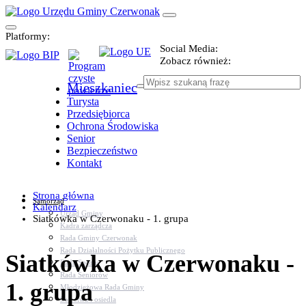
Platformy:
Social Media:
Zobacz również:
Mieszkaniec
Turysta
Przedsiębiorca
Ochrona Środowiska
Senior
Bezpieczeństwo
Kontakt
Strona główna
Samorząd
Kalendarz
Urząd Gminy
Siatkówka w Czerwonaku - 1. grupa
Kadra zarządcza
Rada Gminy Czerwonak
Rada Działalności Pożytku Publicznego
Siatkówka w Czerwonaku -
Rada Sportu
Rada Seniorów
1. grupa
Młodzieżowa Rada Gminy
Sołectwa i osiedla