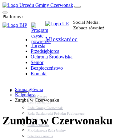
Platformy:
Social Media:
Zobacz również:
Mieszkaniec
Turysta
Przedsiębiorca
Ochrona Środowiska
Senior
Bezpieczeństwo
Kontakt
Strona główna
Samorząd
Kalendarz
Urząd Gminy
Zumba w Czerwonaku
Kadra zarządcza
Rada Gminy Czerwonak
Rada Działalności Pożytku Publicznego
Zumba w Czerwonaku
Rada Sportu
Rada Seniorów
Młodzieżowa Rada Gminy
Sołectwa i osiedla