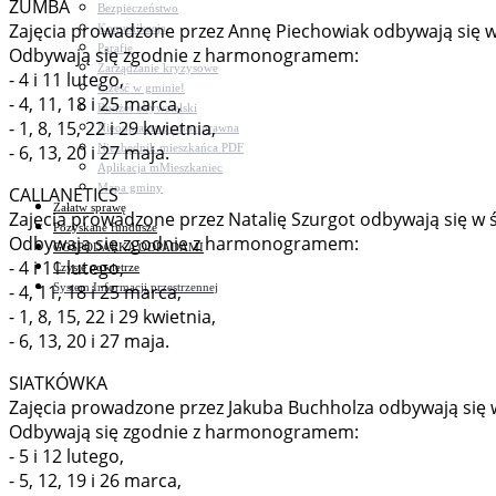
ZUMBA
Bezpieczeństwo
Zajęcia prowadzone przez Annę Piechowiak odbywają się w ś
Komunikacja
Parafie
Odbywają się zgodnie z harmonogramem:
Zarządzanie kryzysowe
- 4 i 11 lutego,
C.ześć w gminie!
- 4, 11, 18 i 25 marca,
Budżet obywatelski
- 1, 8, 15, 22 i 29 kwietnia,
Nieodpłatna pomoc prawna
Niezbędnik mieszkańca PDF
- 6, 13, 20 i 27 maja.
Aplikacja mMieszkaniec
Mapa gminy
CALLANETICS
Załatw sprawę
Zajęcia prowadzone przez Natalię Szurgot odbywają się w ś
Pozyskane fundusze
Odbywają się zgodnie z harmonogramem:
GOSPODARKA ODPADAMI
- 4 i 11 lutego,
Czyste powietrze
System Informacji przestrzennej
- 4, 11, 18 i 25 marca,
- 1, 8, 15, 22 i 29 kwietnia,
- 6, 13, 20 i 27 maja.
SIATKÓWKA
Zajęcia prowadzone przez Jakuba Buchholza odbywają się w c
Odbywają się zgodnie z harmonogramem:
- 5 i 12 lutego,
- 5, 12, 19 i 26 marca,