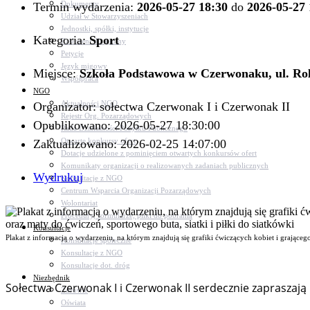
Dokumenty
Termin wydarzenia:
2026-05-27 18:30
do
2026-05-27 
Udział w Stowarzyszeniach
Jednostki, spółki, instytucje
Kategoria:
Sport
Zasłużeni dla gminy
Petycje
Język migowy
Miejsce:
Szkoła Podstawowa w Czerwonaku, ul. Ro
Współpraca
NGO
Aktualności NGO
Organizator: sołectwa Czerwonak I i Czerwonak II
Rejestr Org. Pozarządowych
Opublikowano: 2026-05-27 18:30:00
Rada Działalności Pożytku Publicznego
Otwarte konkursy ofert
Zaktualizowano: 2026-02-25 14:07:00
Dotacje udzielone z pominięciem otwartych konkursów ofert
Komunikaty organizacji o realizowanych zadaniach publicznych
Wydrukuj
Konsultacje z NGO
Centrum Wsparcia Organizacji Pozarządowych
Wolontariat
Procedury, formularze, pliki do pobrania
Konsultacje
Plakat z informacją o wydarzeniu, na którym znajdują się grafiki ćwiczących kobiet i grająceg
Konsultacje społeczne
Konsultacje z NGO
Konsultacje dot. dróg
Niezbędnik
Sołectwa Czerwonak I i Czerwonak II serdecznie zapraszaj
Zdrowie
Oświata