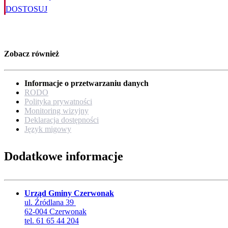
DOSTOSUJ
Zobacz również
Informacje o przetwarzaniu danych
RODO
Polityka prywatności
Monitoring wizyjny
Deklaracja dostępności
Język migowy
Dodatkowe informacje
Urząd Gminy Czerwonak
ul. Źródlana 39
62-004 Czerwonak
tel. 61 65 44 204