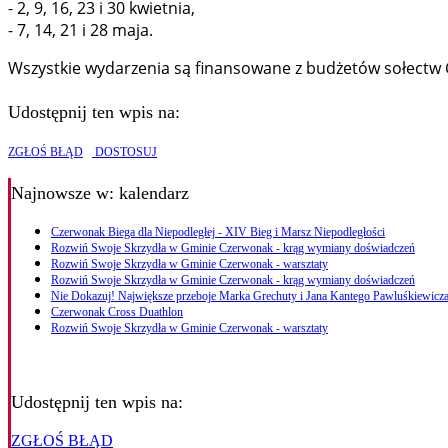
- 2, 9, 16, 23 i 30 kwietnia,
- 7, 14, 21 i 28 maja.
Wszystkie wydarzenia są finansowane z budżetów sołectw Cz
Udostępnij ten wpis na:
ZGŁOŚ BŁĄD
DOSTOSUJ
Najnowsze
w: kalendarz
Czerwonak Biega dla Niepodległej - XIV Bieg i Marsz Niepodległości
Rozwiń Swoje Skrzydła w Gminie Czerwonak - krąg wymiany doświadczeń
Rozwiń Swoje Skrzydła w Gminie Czerwonak - warsztaty
Rozwiń Swoje Skrzydła w Gminie Czerwonak - krąg wymiany doświadczeń
Nie Dokazuj! Największe przeboje Marka Grechuty i Jana Kantego Pawluśkiewicza
Czerwonak Cross Duathlon
Rozwiń Swoje Skrzydła w Gminie Czerwonak - warsztaty
Udostępnij ten wpis na:
ZGŁOŚ BŁĄD