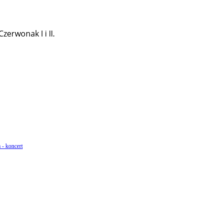
erwonak I i II.
 - koncert