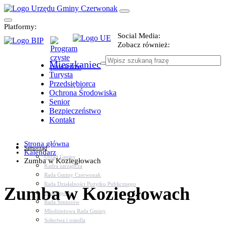
Platformy:
Social Media:
Zobacz również:
Mieszkaniec
Turysta
Przedsiębiorca
Ochrona Środowiska
Senior
Bezpieczeństwo
Kontakt
Strona główna
Samorząd
Kalendarz
Urząd Gminy
Zumba w Koziegłowach
Kadra zarządcza
Rada Gminy Czerwonak
Rada Działalności Pożytku Publicznego
Zumba w Koziegłowach
Rada Sportu
Rada Seniorów
Młodzieżowa Rada Gminy
Sołectwa i osiedla