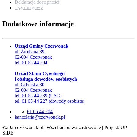
Deklaracja dostępności
Język migowy
Dodatkowe informacje
Urząd Gminy Czerwonak
ul. Źródlana 39
62-004 Czerwonak
tel. 61 65 44 204
Urząd Stanu Cywilnego
i obsługa dowodów osobistych
ul. Gdyńska 30
62-004 Czerwonak
tel. 61 65 44 239 (USC)
tel. 61 65 44 227 (dowody osobiste)
61 65 44 204
lp.kanowrezc@airalecnak
©2025 czerwonak.pl | Wszelkie prawa zastrzeżone | Projekt: UP
SIDE