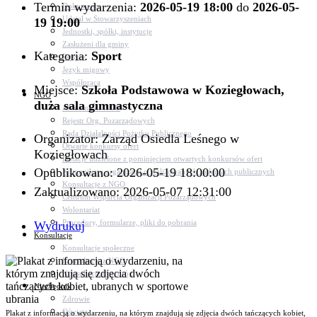
Termin wydarzenia:
2026-05-19 18:00
do
2026-05-
Dokumenty
Udział w Stowarzyszeniach
19 19:00
Jednostki, spółki, instytucje
Zasłużeni dla gminy
Kategoria:
Sport
Petycje
Język migowy
Współpraca
Miejsce:
Szkoła Podstawowa w Koziegłowach,
NGO
duża sala gimnastyczna
Aktualności NGO
Rejestr Org. Pozarządowych
Rada Działalności Pożytku Publicznego
Organizator: Zarząd Osiedla Leśnego w
Otwarte konkursy ofert
Koziegłowach
Dotacje udzielone z pominięciem otwartych konkursów ofert
Opublikowano: 2026-05-19 18:00:00
Komunikaty organizacji o realizowanych zadaniach publicznych
Konsultacje z NGO
Zaktualizowano: 2026-05-07 12:31:00
Centrum Wsparcia Organizacji Pozarządowych
Wolontariat
Procedury, formularze, pliki do pobrania
Wydrukuj
Konsultacje
Konsultacje społeczne
Konsultacje z NGO
Konsultacje dot. dróg
Niezbędnik
Zdrowie
Oświata
Plakat z informacją o wydarzeniu, na którym znajdują się zdjęcia dwóch tańczących kobiet,