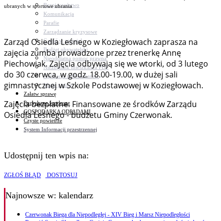
Bezpieczeństwo
ubranych w sportowe ubrania
Komunikacja
Parafie
Zarządzanie kryzysowe
Zarząd Osiedla Leśnego w Koziegłowach zaprasza na
C.ześć w gminie!
Budżet obywatelski
zajęcia zumba prowadzone przez trenerkę Annę
Nieodpłatna pomoc prawna
Piechowiak. Zajęcia odbywają się we wtorki, od 3 lutego
Niezbędnik mieszkańca PDF
do 30 czerwca, w godz. 18.00-19.00, w dużej sali
Aplikacja mMieszkaniec
gimnastycznej w Szkole Podstawowej w Koziegłowach.
Mapa gminy
Załatw sprawę
Zajęcia bezpłatne. Finansowane ze środków Zarządu
Pozyskane fundusze
GOSPODARKA ODPADAMI
Osiedla Leśnego - budżetu Gminy Czerwonak.
Czyste powietrze
System Informacji przestrzennej
Udostępnij ten wpis na:
ZGŁOŚ BŁĄD
DOSTOSUJ
Najnowsze
w: kalendarz
Czerwonak Biega dla Niepodległej - XIV Bieg i Marsz Niepodległości