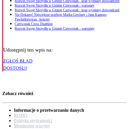
Rozwiń Swoje Skrzydła w Gminie Czerwonak - krąg wymiany doświadczeń
Rozwiń Swoje Skrzydła w Gminie Czerwonak - warsztaty
Rozwiń Swoje Skrzydła w Gminie Czerwonak - krąg wymiany doświadczeń
Nie Dokazuj! Największe przeboje Marka Grechuty i Jana Kantego
Pawluśkiewicza - koncert
Czerwonak Cross Duathlon
Rozwiń Swoje Skrzydła w Gminie Czerwonak - warsztaty
Udostępnij ten wpis na:
ZGŁOŚ BŁĄD
DOSTOSUJ
Zobacz również
Informacje o przetwarzaniu danych
RODO
Polityka prywatności
Monitoring wizyjny