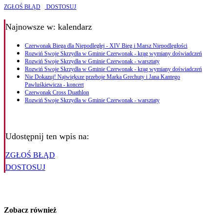
ZGŁOŚ BŁĄD
DOSTOSUJ
Najnowsze
w: kalendarz
Czerwonak Biega dla Niepodległej - XIV Bieg i Marsz Niepodległości
Rozwiń Swoje Skrzydła w Gminie Czerwonak - krąg wymiany doświadczeń
Rozwiń Swoje Skrzydła w Gminie Czerwonak - warsztaty
Rozwiń Swoje Skrzydła w Gminie Czerwonak - krąg wymiany doświadczeń
Nie Dokazuj! Największe przeboje Marka Grechuty i Jana Kantego
Pawluśkiewicza - koncert
Czerwonak Cross Duathlon
Rozwiń Swoje Skrzydła w Gminie Czerwonak - warsztaty
Udostępnij ten wpis na:
ZGŁOŚ BŁĄD
DOSTOSUJ
Zobacz również