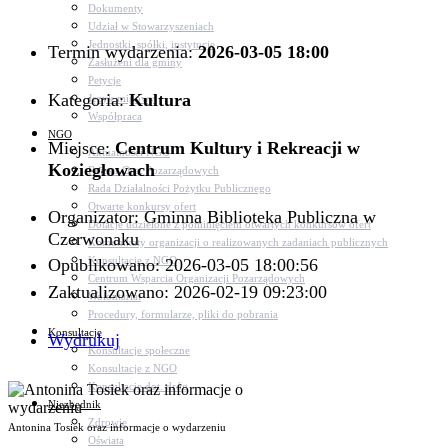
Dokumenty
Udział w Stowarzyszeniach
Jednostki, spółki, instytucje
Termin wydarzenia:
2026-03-05 18:00
Zasłużeni dla gminy
Petycje
Kategoria:
Kultura
Język migowy
Współpraca
NGO
Miejsce:
Centrum Kultury i Rekreacji w
Aktualności NGO
Koziegłowach
Rejestr Org. Pozarządowych
Rada Działalności Pożytku Publicznego
Otwarte konkursy ofert
Organizator: Gminna Biblioteka Publiczna w
Dotacje udzielone z pominięciem otwartych konkursów ofert
Czerwonaku
Komunikaty organizacji o realizowanych zadaniach publicznych
Konsultacje z NGO
Opublikowano: 2026-03-05 18:00:56
Centrum Wsparcia Organizacji Pozarządowych
Zaktualizowano: 2026-02-19 09:23:00
Wolontariat
Procedury, formularze, pliki do pobrania
Konsultacje
Wydrukuj
Konsultacje społeczne
Konsultacje z NGO
Konsultacje dot. dróg
Niezbędnik
Zdrowie
Antonina Tosiek oraz informacje o wydarzeniu
Oświata