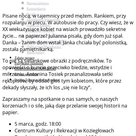
Bezpieczeństwo
Komunikacja
Parafie
Pisane nocą, w tajemnicy przed mężem. Rankiem, przy
Zarządzanie kryzysowe
rozpalaniu w piecu. W autobusie do pracy. Czy wiesz, że w
C.ześć w gminie!
XX wieku tysiące kobiet na wsiach prowadziło sekretne
Budżet obywatelski
życie… na papierze? Julianna pisała, gdy dom już spał.
Nieodpłatna pomoc prawna
Danka – zanim dom wstał. Janka chciała być polonistką,
Niezbędnik mieszkańca PDF
Aplikacja mMieszkaniec
została pamiętnikarką.
Mapa gminy
Załatw sprawę
To nie są sielankowe obrazki z podręczników. To
Pozyskane fundusze
opowieści o buncie przeciwko biedzie, wstydzie i
GOSPODARKA ODPADAMI
milczeniu. Antonina Tosiek przeanalizowała setki
Czyste powietrze
rękopisów, by oddać głos tym kobietom, które przez
System Informacji przestrzennej
dekady słyszały, że ich los „się nie liczy”.
Zapraszamy na spotkanie o nas samych, o naszych
korzeniach i o sile, jaką daje przelanie swojej historii na
papier.
5 marca, godz. 18:00
Centrum Kultury i Rekreacji w Koziegłowach