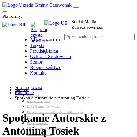
Platformy:
Social Media:
Zobacz również:
Mieszkaniec
Turysta
Przedsiębiorca
Ochrona Środowiska
Senior
Bezpieczeństwo
Kontakt
Strona główna
Samorząd
Kalendarz
Urząd Gminy
Spotkanie Autorskie z Antoniną Tosiek
Kadra zarządcza
Rada Gminy Czerwonak
Rada Działalności Pożytku Publicznego
Spotkanie Autorskie z
Rada Sportu
Rada Seniorów
Antoniną Tosiek
Młodzieżowa Rada Gminy
Sołectwa i osiedla