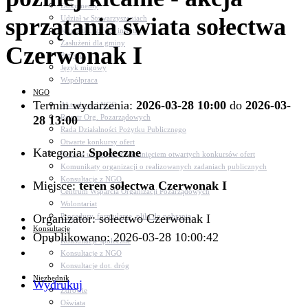
Dokumenty
sprzątania świata sołectwa
Udział w Stowarzyszeniach
Jednostki, spółki, instytucje
Zasłużeni dla gminy
Czerwonak I
Petycje
Język migowy
Współpraca
NGO
Termin wydarzenia:
2026-03-28 10:00
do
2026-03-
Aktualności NGO
Rejestr Org. Pozarządowych
28 13:00
Rada Działalności Pożytku Publicznego
Otwarte konkursy ofert
Kategoria:
Społeczne
Dotacje udzielone z pominięciem otwartych konkursów ofert
Komunikaty organizacji o realizowanych zadaniach publicznych
Konsultacje z NGO
Miejsce:
teren sołectwa Czerwonak I
Centrum Wsparcia Organizacji Pozarządowych
Wolontariat
Organizator: sołectwo Czerwonak I
Procedury, formularze, pliki do pobrania
Konsultacje
Opublikowano: 2026-03-28 10:00:42
Konsultacje społeczne
Konsultacje z NGO
Konsultacje dot. dróg
Niezbędnik
Wydrukuj
Zdrowie
Oświata