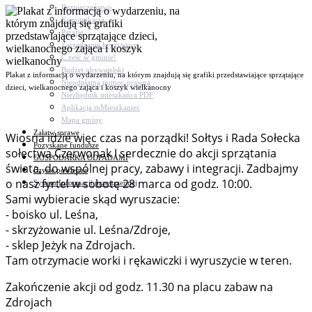
Bezpieczeństwo
Komunikacja
Parafie
Zarządzanie kryzysowe
C.ześć w gminie!
Budżet obywatelski
Plakat z informacją o wydarzeniu, na którym znajdują się grafiki przedstawiające sprzątające
Nieodpłatna pomoc prawna
dzieci, wielkanocnego zająca i koszyk wielkanocny
Niezbędnik mieszkańca PDF
Aplikacja mMieszkaniec
Mapa gminy
Załatw sprawę
Wiosna idzie więc czas na porządki! Sołtys i Rada Sołecka
Pozyskane fundusze
sołectwa Czerwonak I serdecznie do akcji sprzątania
GOSPODARKA ODPADAMI
świata, do wspólnej pracy, zabawy i integracji. Zadbajmy
Czyste powietrze
o nasz fyrtel w sobotę 28 marca od godz. 10:00.
System Informacji przestrzennej
Sami wybieracie skąd wyruszacie:
- boisko ul. Leśna,
- skrzyżowanie ul. Leśna/Zdroje,
- sklep Jeżyk na Zdrojach.
Tam otrzymacie worki i rękawiczki i wyruszycie w teren.
Zakończenie akcji od godz. 11.30 na placu zabaw na
Zdrojach