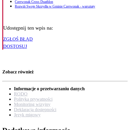
Czerwonak Cross Duathlon
Rozwiń Swoje Skrzydła w Gminie Czerwonak - warsztaty
Udostępnij ten wpis na:
ZGŁOŚ BŁĄD
DOSTOSUJ
Zobacz również
Informacje o przetwarzaniu danych
RODO
Polityka prywatności
Monitoring wizyjny
Deklaracja dostępności
Język migowy