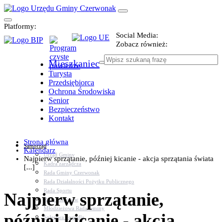
Platformy:
Social Media:
Zobacz również:
Mieszkaniec
Turysta
Przedsiębiorca
Ochrona Środowiska
Senior
Bezpieczeństwo
Kontakt
Strona główna
Samorząd
Kalendarz
Urząd Gminy
Najpierw sprzątanie, później kicanie - akcja sprzątania świata
Kadra zarządcza
[...]
Rada Gminy Czerwonak
Rada Działalności Pożytku Publicznego
Rada Sportu
Najpierw sprzątanie,
Rada Seniorów
Młodzieżowa Rada Gminy
później kicanie - akcja
Sołectwa i osiedla