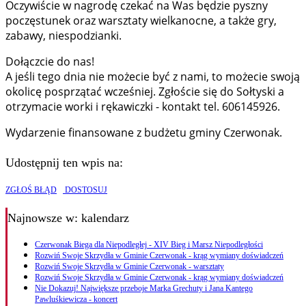
Oczywiście w nagrodę czekać na Was będzie pyszny
poczęstunek oraz warsztaty wielkanocne, a także gry,
zabawy, niespodzianki.
Dołączcie do nas!
A jeśli tego dnia nie możecie być z nami, to możecie swoją
okolicę posprzątać wcześniej. Zgłoście się do Sołtyski a
otrzymacie worki i rękawiczki - kontakt tel. 606145926.
Wydarzenie finansowane z budżetu gminy Czerwonak.
Udostępnij ten wpis na:
ZGŁOŚ BŁĄD
DOSTOSUJ
Najnowsze
w: kalendarz
Czerwonak Biega dla Niepodległej - XIV Bieg i Marsz Niepodległości
Rozwiń Swoje Skrzydła w Gminie Czerwonak - krąg wymiany doświadczeń
Rozwiń Swoje Skrzydła w Gminie Czerwonak - warsztaty
Rozwiń Swoje Skrzydła w Gminie Czerwonak - krąg wymiany doświadczeń
Nie Dokazuj! Największe przeboje Marka Grechuty i Jana Kantego
Pawluśkiewicza - koncert