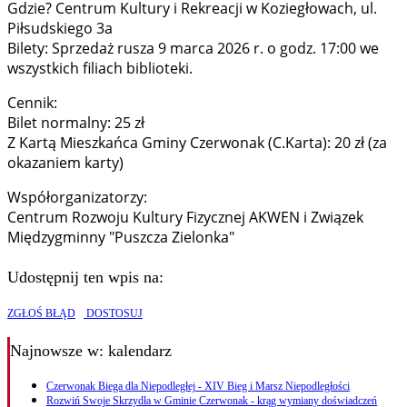
Gdzie? Centrum Kultury i Rekreacji w Koziegłowach, ul.
Piłsudskiego 3a
Bilety: Sprzedaż rusza 9 marca 2026 r. o godz. 17:00 we
wszystkich filiach biblioteki.
Cennik:
Bilet normalny: 25 zł
Z Kartą Mieszkańca Gminy Czerwonak (C.Karta): 20 zł (za
okazaniem karty)
Współorganizatorzy:
Centrum Rozwoju Kultury Fizycznej AKWEN i Związek
Międzygminny "Puszcza Zielonka"
Udostępnij ten wpis na:
ZGŁOŚ BŁĄD
DOSTOSUJ
Najnowsze
w: kalendarz
Czerwonak Biega dla Niepodległej - XIV Bieg i Marsz Niepodległości
Rozwiń Swoje Skrzydła w Gminie Czerwonak - krąg wymiany doświadczeń