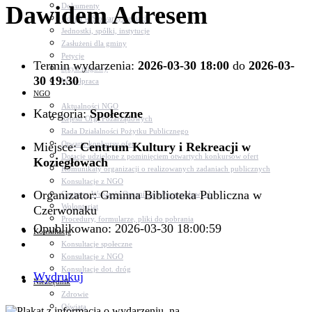
Dawidem Adresem
Dokumenty
Udział w Stowarzyszeniach
Jednostki, spółki, instytucje
Zasłużeni dla gminy
Petycje
Termin wydarzenia:
2026-03-30 18:00
do
2026-03-
Język migowy
30 19:30
Współpraca
NGO
Aktualności NGO
Kategoria:
Społeczne
Rejestr Org. Pozarządowych
Rada Działalności Pożytku Publicznego
Otwarte konkursy ofert
Miejsce:
Centrum Kultury i Rekreacji w
Dotacje udzielone z pominięciem otwartych konkursów ofert
Koziegłowach
Komunikaty organizacji o realizowanych zadaniach publicznych
Konsultacje z NGO
Organizator: Gminna Biblioteka Publiczna w
Centrum Wsparcia Organizacji Pozarządowych
Wolontariat
Czerwonaku
Procedury, formularze, pliki do pobrania
Opublikowano: 2026-03-30 18:00:59
Konsultacje
Konsultacje społeczne
Konsultacje z NGO
Konsultacje dot. dróg
Wydrukuj
Niezbędnik
Zdrowie
Oświata