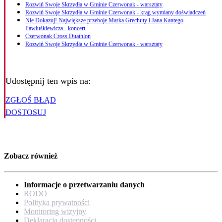
Rozwiń Swoje Skrzydła w Gminie Czerwonak - warsztaty
Rozwiń Swoje Skrzydła w Gminie Czerwonak - krąg wymiany doświadczeń
Nie Dokazuj! Największe przeboje Marka Grechuty i Jana Kantego
Pawluśkiewicza - koncert
Czerwonak Cross Duathlon
Rozwiń Swoje Skrzydła w Gminie Czerwonak - warsztaty
Udostępnij ten wpis na:
ZGŁOŚ BŁĄD
DOSTOSUJ
Zobacz również
Informacje o przetwarzaniu danych
RODO
Polityka prywatności
Monitoring wizyjny
Deklaracja dostępności