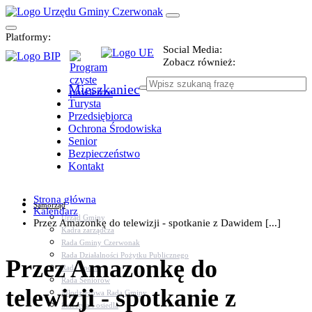
Platformy:
Social Media:
Zobacz również:
Mieszkaniec
Turysta
Przedsiębiorca
Ochrona Środowiska
Senior
Bezpieczeństwo
Kontakt
Strona główna
Samorząd
Kalendarz
Urząd Gminy
Przez Amazonkę do telewizji - spotkanie z Dawidem [...]
Kadra zarządcza
Rada Gminy Czerwonak
Rada Działalności Pożytku Publicznego
Przez Amazonkę do
Rada Sportu
Rada Seniorów
telewizji - spotkanie z
Młodzieżowa Rada Gminy
Sołectwa i osiedla