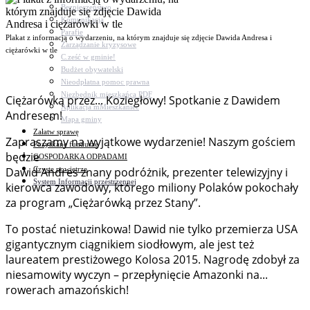
Bezpieczeństwo
Komunikacja
Parafie
Plakat z informacją o wydarzeniu, na którym znajduje się zdjęcie Dawida Andresa i
Zarządzanie kryzysowe
ciężarówki w tle
C.ześć w gminie!
Budżet obywatelski
Nieodpłatna pomoc prawna
Niezbędnik mieszkańca PDF
Ciężarówką przez... Koziegłowy! Spotkanie z Dawidem
Aplikacja mMieszkaniec
Andresem!
Mapa gminy
Załatw sprawę
Zapraszamy na wyjątkowe wydarzenie! Naszym gościem
Pozyskane fundusze
będzie
GOSPODARKA ODPADAMI
Czyste powietrze
Dawid Andres znany podróżnik, prezenter telewizyjny i
System Informacji przestrzennej
kierowca zawodowy, którego miliony Polaków pokochały
za program „Ciężarówką przez Stany”.
To postać nietuzinkowa! Dawid nie tylko przemierza USA
gigantycznym ciągnikiem siodłowym, ale jest też
laureatem prestiżowego Kolosa 2015. Nagrodę zdobył za
niesamowity wyczyn – przepłynięcie Amazonki na...
rowerach amazońskich!