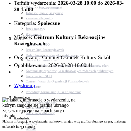
Termin wydarzenia:
2026-03-28 10:00
do
2026-03-
Dokumenty
Udział w Stowarzyszeniach
28 15:00
Jednostki, spółki, instytucje
Zasłużeni dla gminy
Kategoria:
Społeczne
Petycje
Język migowy
Współpraca
Miejsce:
Centrum Kultury i Rekreacji w
NGO
Koziegłowach
Aktualności NGO
Rejestr Org. Pozarządowych
Rada Działalności Pożytku Publicznego
Organizator: Gminny Ośrodek Kultury Sokół
Otwarte konkursy ofert
Opublikowano: 2026-03-28 10:00:41
Dotacje udzielone z pominięciem otwartych konkursów ofert
Komunikaty organizacji o realizowanych zadaniach publicznych
Konsultacje z NGO
Centrum Wsparcia Organizacji Pozarządowych
Wydrukuj
Wolontariat
Procedury, formularze, pliki do pobrania
Konsultacje
Konsultacje społeczne
Konsultacje z NGO
Konsultacje dot. dróg
Niezbędnik
Plakat z informacją o wydarzeniu, na którym znajduje się grafika ubrango zająca, mającego
Zdrowie
na łapach kurę i pisankę
Oświata