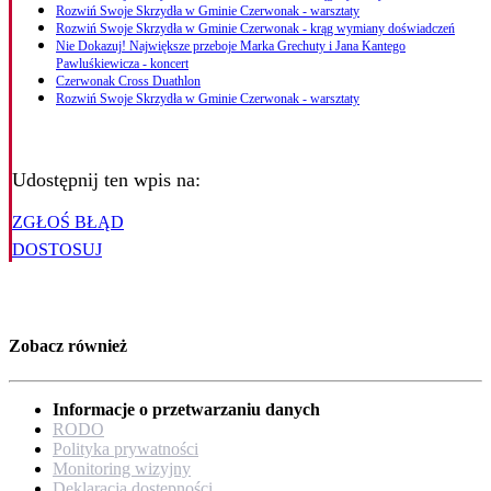
Rozwiń Swoje Skrzydła w Gminie Czerwonak - warsztaty
Rozwiń Swoje Skrzydła w Gminie Czerwonak - krąg wymiany doświadczeń
Nie Dokazuj! Największe przeboje Marka Grechuty i Jana Kantego
Pawluśkiewicza - koncert
Czerwonak Cross Duathlon
Rozwiń Swoje Skrzydła w Gminie Czerwonak - warsztaty
Udostępnij ten wpis na:
ZGŁOŚ BŁĄD
DOSTOSUJ
Zobacz również
Informacje o przetwarzaniu danych
RODO
Polityka prywatności
Monitoring wizyjny
Deklaracja dostępności