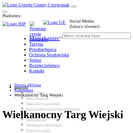
Platformy:
Social Media:
Zobacz również:
Mieszkaniec
Turysta
Przedsiębiorca
Ochrona Środowiska
Senior
Bezpieczeństwo
Kontakt
Strona główna
Samorząd
Kalendarz
Urząd Gminy
Wielkanocny Targ Wiejski
Kadra zarządcza
Rada Gminy Czerwonak
Rada Działalności Pożytku Publicznego
Wielkanocny Targ Wiejski
Rada Sportu
Rada Seniorów
Młodzieżowa Rada Gminy
Sołectwa i osiedla