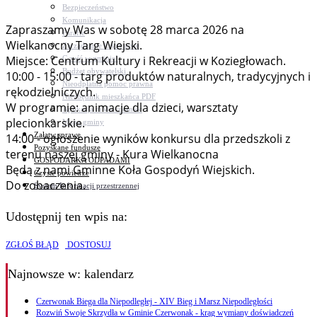
Bezpieczeństwo
Komunikacja
Zapraszamy Was w sobotę 28 marca 2026 na
Parafie
Wielkanocny Targ Wiejski.
Zarządzanie kryzysowe
Miejsce: Centrum Kultury i Rekreacji w Koziegłowach.
C.ześć w gminie!
Budżet obywatelski
10:00 - 15:00 - targ produktów naturalnych, tradycyjnych i
Nieodpłatna pomoc prawna
rękodzielniczych.
Niezbędnik mieszkańca PDF
W programie: animacje dla dzieci, warsztaty
Aplikacja mMieszkaniec
plecionkarskie.
Mapa gminy
Załatw sprawę
14:00 - ogłoszenie wyników konkursu dla przedszkoli z
Pozyskane fundusze
terenu naszej gminy - Kura Wielkanocna
GOSPODARKA ODPADAMI
Będą z nami Gminne Koła Gospodyń Wiejskich.
Czyste powietrze
Do zobaczenia.
System Informacji przestrzennej
Udostępnij ten wpis na:
ZGŁOŚ BŁĄD
DOSTOSUJ
Najnowsze
w: kalendarz
Czerwonak Biega dla Niepodległej - XIV Bieg i Marsz Niepodległości
Rozwiń Swoje Skrzydła w Gminie Czerwonak - krąg wymiany doświadczeń