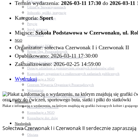
Dokumenty
Termin wydarzenia:
2026-03-11 17:30
do
2026-03-11 
Udział w Stowarzyszeniach
Jednostki, spółki, instytucje
Kategoria:
Sport
Zasłużeni dla gminy
Petycje
Język migowy
Miejsce:
Szkoła Podstawowa w Czerwonaku, ul. Ro
Współpraca
NGO
Aktualności NGO
Organizator: sołectwa Czerwonak I i Czerwonak II
Rejestr Org. Pozarządowych
Opublikowano: 2026-03-11 17:30:00
Rada Działalności Pożytku Publicznego
Otwarte konkursy ofert
Zaktualizowano: 2026-02-25 14:59:00
Dotacje udzielone z pominięciem otwartych konkursów ofert
Komunikaty organizacji o realizowanych zadaniach publicznych
Wydrukuj
Konsultacje z NGO
Centrum Wsparcia Organizacji Pozarządowych
Wolontariat
Procedury, formularze, pliki do pobrania
Konsultacje
Plakat z informacją o wydarzeniu, na którym znajdują się grafiki ćwiczących kobiet i grająceg
Konsultacje społeczne
Konsultacje z NGO
Konsultacje dot. dróg
Niezbędnik
Sołectwa Czerwonak I i Czerwonak II serdecznie zapraszaj
Zdrowie
Oświata