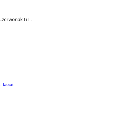
erwonak I i II.
 - koncert