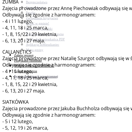
ZUMBA
Bezpieczeństwo
Zajęcia prowadzone przez Annę Piechowiak odbywają się w ś
Komunikacja
Parafie
Odbywają się zgodnie z harmonogramem:
Zarządzanie kryzysowe
- 4 i 11 lutego,
C.ześć w gminie!
- 4, 11, 18 i 25 marca,
Budżet obywatelski
- 1, 8, 15, 22 i 29 kwietnia,
Nieodpłatna pomoc prawna
Niezbędnik mieszkańca PDF
- 6, 13, 20 i 27 maja.
Aplikacja mMieszkaniec
Mapa gminy
CALLANETICS
Załatw sprawę
Zajęcia prowadzone przez Natalię Szurgot odbywają się w ś
Pozyskane fundusze
Odbywają się zgodnie z harmonogramem:
GOSPODARKA ODPADAMI
- 4 i 11 lutego,
Czyste powietrze
System Informacji przestrzennej
- 4, 11, 18 i 25 marca,
- 1, 8, 15, 22 i 29 kwietnia,
- 6, 13, 20 i 27 maja.
SIATKÓWKA
Zajęcia prowadzone przez Jakuba Buchholza odbywają się w c
Odbywają się zgodnie z harmonogramem:
- 5 i 12 lutego,
- 5, 12, 19 i 26 marca,