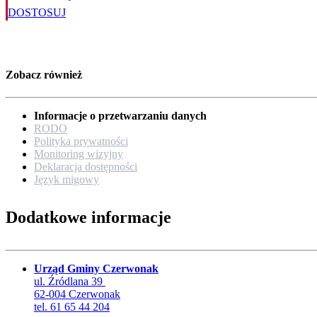
DOSTOSUJ
Zobacz również
Informacje o przetwarzaniu danych
RODO
Polityka prywatności
Monitoring wizyjny
Deklaracja dostępności
Język migowy
Dodatkowe informacje
Urząd Gminy Czerwonak
ul. Źródlana 39
62-004 Czerwonak
tel. 61 65 44 204