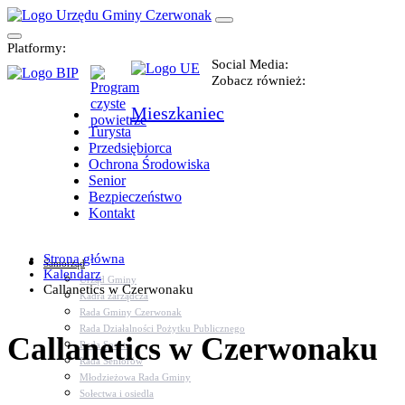
Platformy:
Social Media:
Zobacz również:
Mieszkaniec
Turysta
Przedsiębiorca
Ochrona Środowiska
Senior
Bezpieczeństwo
Kontakt
Strona główna
Samorząd
Kalendarz
Urząd Gminy
Callanetics w Czerwonaku
Kadra zarządcza
Rada Gminy Czerwonak
Rada Działalności Pożytku Publicznego
Callanetics w Czerwonaku
Rada Sportu
Rada Seniorów
Młodzieżowa Rada Gminy
Sołectwa i osiedla