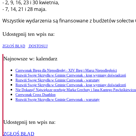
- 2, 9, 16, 23 i 30 kwietnia,
- 7, 14, 21 i 28 maja.
Wszystkie wydarzenia są finansowane z budżetów sołectw Cz
Udostępnij ten wpis na:
ZGŁOŚ BŁĄD
DOSTOSUJ
Najnowsze
w: kalendarz
Czerwonak Biega dla Niepodległej - XIV Bieg i Marsz Niepodległości
Rozwiń Swoje Skrzydła w Gminie Czerwonak - krąg wymiany doświadczeń
Rozwiń Swoje Skrzydła w Gminie Czerwonak - warsztaty
Rozwiń Swoje Skrzydła w Gminie Czerwonak - krąg wymiany doświadczeń
Nie Dokazuj! Największe przeboje Marka Grechuty i Jana Kantego Pawluśkiewicza
Czerwonak Cross Duathlon
Rozwiń Swoje Skrzydła w Gminie Czerwonak - warsztaty
Udostępnij ten wpis na:
ZGŁOŚ BŁĄD