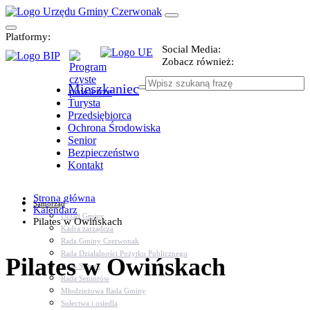
Platformy:
Social Media:
Zobacz również:
Mieszkaniec
Turysta
Przedsiębiorca
Ochrona Środowiska
Senior
Bezpieczeństwo
Kontakt
Strona główna
Samorząd
Kalendarz
Urząd Gminy
Pilates w Owińskach
Kadra zarządcza
Rada Gminy Czerwonak
Rada Działalności Pożytku Publicznego
Pilates w Owińskach
Rada Sportu
Rada Seniorów
Młodzieżowa Rada Gminy
Sołectwa i osiedla