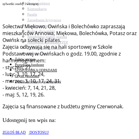
Bezpieczeństwo
sylwetki osoby ćwiczącej
Komunikacja
Parafie
Zarządzanie kryzysowe
Sołectwa Miękowo, Owińska i Bolechówko zapraszają
C.ześć w gminie!
Budżet obywatelski
mieszkańców Annowa, Miękowa, Bolechówka, Potasz oraz
Nieodpłatna pomoc prawna
Owińsk na sołecki pilates.
Niezbędnik mieszkańca PDF
Zajęcia odbywają się na hali sportowej w Szkole
Aplikacja mMieszkaniec
Podstawowej w Owińskach o godz. 19.00, zgodnie z
Mapa gminy
Załatw sprawę
harmonogramem:
Pozyskane fundusze
- styczeń: 27,
GOSPODARKA ODPADAMI
- luty: 3, 10, 17, 24,
Czyste powietrze
- marzec: 3, 10, 17, 24, 31,
System Informacji przestrzennej
- kwiecień: 7, 14, 21, 28,
- maj: 5, 12, 19, 26.
Zajęcia są finansowane z budżetu gminy Czerwonak.
Udostępnij ten wpis na:
ZGŁOŚ BŁĄD
DOSTOSUJ