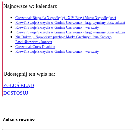
Najnowsze
w: kalendarz
Czerwonak Biega dla Niepodległej - XIV Bieg i Marsz Niepodległości
Rozwiń Swoje Skrzydła w Gminie Czerwonak - krąg wymiany doświadczeń
Rozwiń Swoje Skrzydła w Gminie Czerwonak - warsztaty
Rozwiń Swoje Skrzydła w Gminie Czerwonak - krąg wymiany doświadczeń
Nie Dokazuj! Największe przeboje Marka Grechuty i Jana Kantego
Pawluśkiewicza - koncert
Czerwonak Cross Duathlon
Rozwiń Swoje Skrzydła w Gminie Czerwonak - warsztaty
Udostępnij ten wpis na:
ZGŁOŚ BŁĄD
DOSTOSUJ
Zobacz również