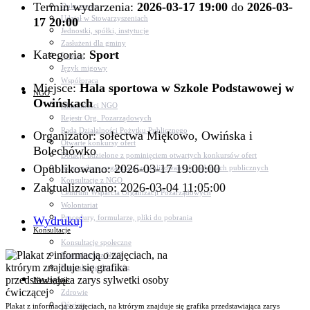
Termin wydarzenia:
2026-03-17 19:00
do
2026-03-
Dokumenty
Udział w Stowarzyszeniach
17 20:00
Jednostki, spółki, instytucje
Zasłużeni dla gminy
Kategoria:
Sport
Petycje
Język migowy
Współpraca
Miejsce:
Hala sportowa w Szkole Podstawowej w
NGO
Owińskach
Aktualności NGO
Rejestr Org. Pozarządowych
Rada Działalności Pożytku Publicznego
Organizator: sołectwa Miękowo, Owińska i
Otwarte konkursy ofert
Bolechówko
Dotacje udzielone z pominięciem otwartych konkursów ofert
Opublikowano: 2026-03-17 19:00:00
Komunikaty organizacji o realizowanych zadaniach publicznych
Konsultacje z NGO
Zaktualizowano: 2026-03-04 11:05:00
Centrum Wsparcia Organizacji Pozarządowych
Wolontariat
Procedury, formularze, pliki do pobrania
Wydrukuj
Konsultacje
Konsultacje społeczne
Konsultacje z NGO
Konsultacje dot. dróg
Niezbędnik
Zdrowie
Oświata
Plakat z informacją o zajęciach, na ktrórym znajduje się grafika przedstawiająca zarys