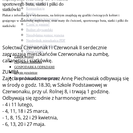
Bezpieczeństwo
Komunikacja
Parafie
Plakat z informacją o wydarzeniu, na którym znajdują się grafiki ćwiczących kobiet i
Zarządzanie kryzysowe
grającego w siatkówkę mężczyzny, oraz maty do ćwiczeń, sportowego buta, siatki i piłki do
C.ześć w gminie!
siatkówki
Budżet obywatelski
Nieodpłatna pomoc prawna
Niezbędnik mieszkańca PDF
Aplikacja mMieszkaniec
Sołectwa Czerwonak I i Czerwonak II serdecznie
Mapa gminy
zapraszają mieszkańców Czerwonaka na zumbę,
Załatw sprawę
callanetics i siatkówkę.
Pozyskane fundusze
GOSPODARKA ODPADAMI
ZUMBA
Czyste powietrze
Zajęcia prowadzone przez Annę Piechowiak odbywają się
System Informacji przestrzennej
w środy o godz. 18.30, w Szkole Podstawowej w
Czerwonaku, przy ul. Rolnej 8, i trwają 1 godzinę.
Odbywają się zgodnie z harmonogramem:
- 4 i 11 lutego,
- 4, 11, 18 i 25 marca,
- 1, 8, 15, 22 i 29 kwietnia,
- 6, 13, 20 i 27 maja.