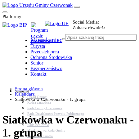
Platformy:
Social Media:
Zobacz również:
Mieszkaniec
Turysta
Przedsiębiorca
Ochrona Środowiska
Senior
Bezpieczeństwo
Kontakt
Strona główna
Samorząd
Kalendarz
Urząd Gminy
Siatkówka w Czerwonaku - 1. grupa
Kadra zarządcza
Rada Gminy Czerwonak
Rada Działalności Pożytku Publicznego
Siatkówka w Czerwonaku -
Rada Sportu
Rada Seniorów
1. grupa
Młodzieżowa Rada Gminy
Sołectwa i osiedla