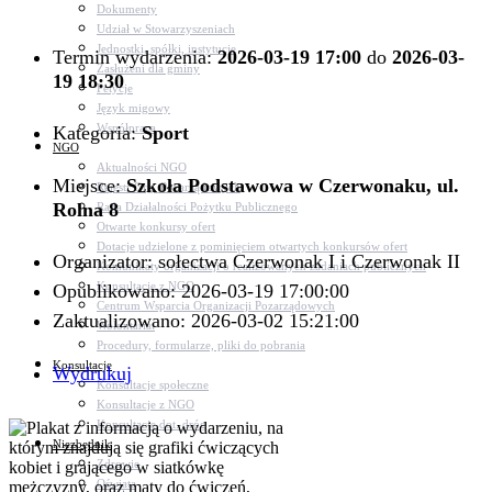
Dokumenty
Udział w Stowarzyszeniach
Jednostki, spółki, instytucje
Termin wydarzenia:
2026-03-19 17:00
do
2026-03-
Zasłużeni dla gminy
19 18:30
Petycje
Język migowy
Współpraca
Kategoria:
Sport
NGO
Aktualności NGO
Miejsce:
Szkoła Podstawowa w Czerwonaku, ul.
Rejestr Org. Pozarządowych
Rolna 8
Rada Działalności Pożytku Publicznego
Otwarte konkursy ofert
Dotacje udzielone z pominięciem otwartych konkursów ofert
Organizator: sołectwa Czerwonak I i Czerwonak II
Komunikaty organizacji o realizowanych zadaniach publicznych
Konsultacje z NGO
Opublikowano: 2026-03-19 17:00:00
Centrum Wsparcia Organizacji Pozarządowych
Zaktualizowano: 2026-03-02 15:21:00
Wolontariat
Procedury, formularze, pliki do pobrania
Konsultacje
Wydrukuj
Konsultacje społeczne
Konsultacje z NGO
Konsultacje dot. dróg
Niezbędnik
Zdrowie
Oświata