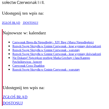
sołectw Czerwonak I i II.
Udostępnij ten wpis na:
ZGŁOŚ BŁĄD
DOSTOSUJ
Najnowsze
w: kalendarz
Czerwonak Biega dla Niepodległej - XIV Bieg i Marsz Niepodległości
Rozwiń Swoje Skrzydła w Gminie Czerwonak - krąg wymiany doświadczeń
Rozwiń Swoje Skrzydła w Gminie Czerwonak - warsztaty
Rozwiń Swoje Skrzydła w Gminie Czerwonak - krąg wymiany doświadczeń
Nie Dokazuj! Największe przeboje Marka Grechuty i Jana Kantego
Pawluśkiewicza - koncert
Czerwonak Cross Duathlon
Rozwiń Swoje Skrzydła w Gminie Czerwonak - warsztaty
Udostępnij ten wpis na:
ZGŁOŚ BŁĄD
DOSTOSUJ