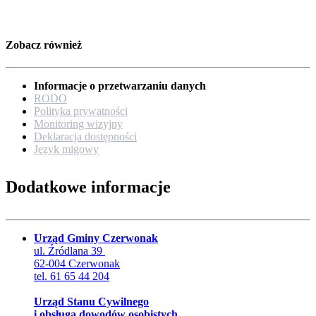
Zobacz również
Informacje o przetwarzaniu danych
RODO
Polityka prywatności
Monitoring wizyjny
Deklaracja dostępności
Język migowy
Dodatkowe informacje
Urząd Gminy Czerwonak
ul. Źródlana 39
62-004 Czerwonak
tel. 61 65 44 204
Urząd Stanu Cywilnego
i obsługa dowodów osobistych