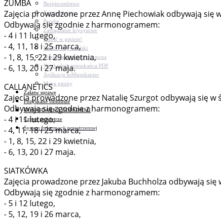
ZUMBA
Bezpieczeństwo
Zajęcia prowadzone przez Annę Piechowiak odbywają się w ś
Komunikacja
Parafie
Odbywają się zgodnie z harmonogramem:
Zarządzanie kryzysowe
- 4 i 11 lutego,
C.ześć w gminie!
- 4, 11, 18 i 25 marca,
Budżet obywatelski
- 1, 8, 15, 22 i 29 kwietnia,
Nieodpłatna pomoc prawna
Niezbędnik mieszkańca PDF
- 6, 13, 20 i 27 maja.
Aplikacja mMieszkaniec
Mapa gminy
CALLANETICS
Załatw sprawę
Zajęcia prowadzone przez Natalię Szurgot odbywają się w ś
Pozyskane fundusze
Odbywają się zgodnie z harmonogramem:
GOSPODARKA ODPADAMI
- 4 i 11 lutego,
Czyste powietrze
System Informacji przestrzennej
- 4, 11, 18 i 25 marca,
- 1, 8, 15, 22 i 29 kwietnia,
- 6, 13, 20 i 27 maja.
SIATKÓWKA
Zajęcia prowadzone przez Jakuba Buchholza odbywają się w c
Odbywają się zgodnie z harmonogramem:
- 5 i 12 lutego,
- 5, 12, 19 i 26 marca,