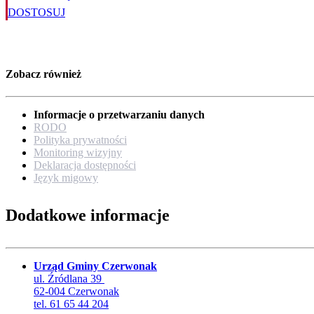
DOSTOSUJ
Zobacz również
Informacje o przetwarzaniu danych
RODO
Polityka prywatności
Monitoring wizyjny
Deklaracja dostępności
Język migowy
Dodatkowe informacje
Urząd Gminy Czerwonak
ul. Źródlana 39
62-004 Czerwonak
tel. 61 65 44 204