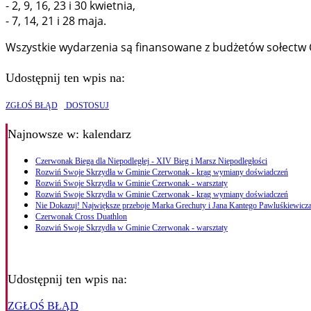
- 2, 9, 16, 23 i 30 kwietnia,
- 7, 14, 21 i 28 maja.
Wszystkie wydarzenia są finansowane z budżetów sołectw Cz
Udostępnij ten wpis na:
ZGŁOŚ BŁĄD
DOSTOSUJ
Najnowsze
w: kalendarz
Czerwonak Biega dla Niepodległej - XIV Bieg i Marsz Niepodległości
Rozwiń Swoje Skrzydła w Gminie Czerwonak - krąg wymiany doświadczeń
Rozwiń Swoje Skrzydła w Gminie Czerwonak - warsztaty
Rozwiń Swoje Skrzydła w Gminie Czerwonak - krąg wymiany doświadczeń
Nie Dokazuj! Największe przeboje Marka Grechuty i Jana Kantego Pawluśkiewicza
Czerwonak Cross Duathlon
Rozwiń Swoje Skrzydła w Gminie Czerwonak - warsztaty
Udostępnij ten wpis na:
ZGŁOŚ BŁĄD