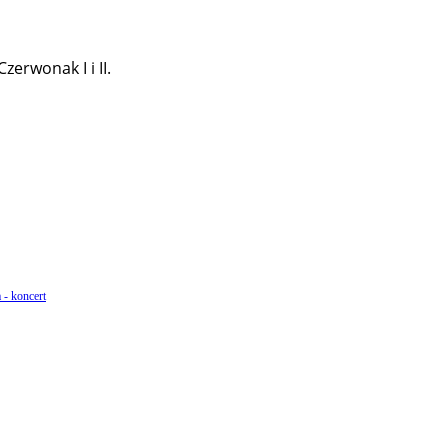
erwonak I i II.
 - koncert