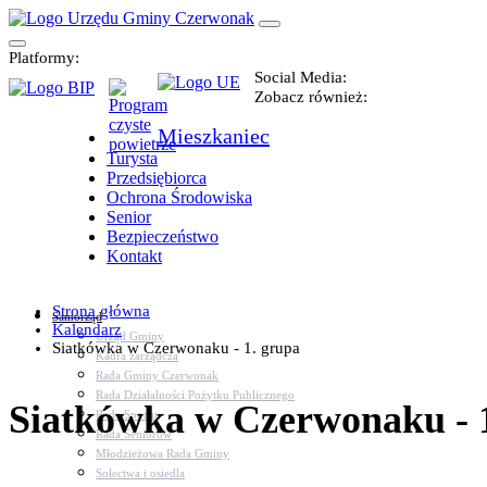
Platformy:
Social Media:
Zobacz również:
Mieszkaniec
Turysta
Przedsiębiorca
Ochrona Środowiska
Senior
Bezpieczeństwo
Kontakt
Strona główna
Samorząd
Kalendarz
Urząd Gminy
Siatkówka w Czerwonaku - 1. grupa
Kadra zarządcza
Rada Gminy Czerwonak
Rada Działalności Pożytku Publicznego
Siatkówka w Czerwonaku - 
Rada Sportu
Rada Seniorów
Młodzieżowa Rada Gminy
Sołectwa i osiedla