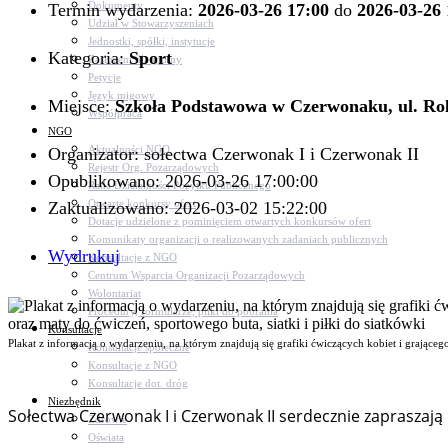
Dokumenty
Termin wydarzenia:
2026-03-26 17:00
do
2026-03-26 
Udział w Stowarzyszeniach
Jednostki, spółki, instytucje
Kategoria:
Sport
Zasłużeni dla gminy
Petycje
Język migowy
Miejsce:
Szkoła Podstawowa w Czerwonaku, ul. Ro
Współpraca
NGO
Aktualności NGO
Organizator: sołectwa Czerwonak I i Czerwonak II
Rejestr Org. Pozarządowych
Opublikowano: 2026-03-26 17:00:00
Rada Działalności Pożytku Publicznego
Otwarte konkursy ofert
Zaktualizowano: 2026-03-02 15:22:00
Dotacje udzielone z pominięciem otwartych konkursów ofert
Komunikaty organizacji o realizowanych zadaniach publicznych
Wydrukuj
Konsultacje z NGO
Centrum Wsparcia Organizacji Pozarządowych
Wolontariat
Procedury, formularze, pliki do pobrania
Konsultacje
Plakat z informacją o wydarzeniu, na którym znajdują się grafiki ćwiczących kobiet i grająceg
Konsultacje społeczne
Konsultacje z NGO
Konsultacje dot. dróg
Niezbędnik
Sołectwa Czerwonak I i Czerwonak II serdecznie zapraszaj
Zdrowie
Oświata