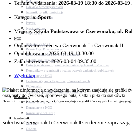
Dokumenty
Termin wydarzenia:
2026-03-19 18:30
do
2026-03-19 
Udział w Stowarzyszeniach
Jednostki, spółki, instytucje
Kategoria:
Sport
Zasłużeni dla gminy
Petycje
Język migowy
Miejsce:
Szkoła Podstawowa w Czerwonaku, ul. Ro
Współpraca
NGO
Aktualności NGO
Organizator: sołectwa Czerwonak I i Czerwonak II
Rejestr Org. Pozarządowych
Opublikowano: 2026-03-19 18:30:00
Rada Działalności Pożytku Publicznego
Otwarte konkursy ofert
Zaktualizowano: 2026-03-04 09:35:00
Dotacje udzielone z pominięciem otwartych konkursów ofert
Komunikaty organizacji o realizowanych zadaniach publicznych
Wydrukuj
Konsultacje z NGO
Centrum Wsparcia Organizacji Pozarządowych
Wolontariat
Procedury, formularze, pliki do pobrania
Konsultacje
Plakat z informacją o wydarzeniu, na którym znajdują się grafiki ćwiczących kobiet i grająceg
Konsultacje społeczne
Konsultacje z NGO
Konsultacje dot. dróg
Niezbędnik
Sołectwa Czerwonak I i Czerwonak II serdecznie zapraszaj
Zdrowie
Oświata