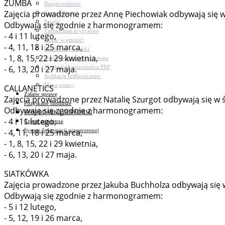
ZUMBA
Bezpieczeństwo
Zajęcia prowadzone przez Annę Piechowiak odbywają się w ś
Komunikacja
Parafie
Odbywają się zgodnie z harmonogramem:
Zarządzanie kryzysowe
- 4 i 11 lutego,
C.ześć w gminie!
- 4, 11, 18 i 25 marca,
Budżet obywatelski
- 1, 8, 15, 22 i 29 kwietnia,
Nieodpłatna pomoc prawna
Niezbędnik mieszkańca PDF
- 6, 13, 20 i 27 maja.
Aplikacja mMieszkaniec
Mapa gminy
CALLANETICS
Załatw sprawę
Zajęcia prowadzone przez Natalię Szurgot odbywają się w ś
Pozyskane fundusze
Odbywają się zgodnie z harmonogramem:
GOSPODARKA ODPADAMI
- 4 i 11 lutego,
Czyste powietrze
System Informacji przestrzennej
- 4, 11, 18 i 25 marca,
- 1, 8, 15, 22 i 29 kwietnia,
- 6, 13, 20 i 27 maja.
SIATKÓWKA
Zajęcia prowadzone przez Jakuba Buchholza odbywają się w c
Odbywają się zgodnie z harmonogramem:
- 5 i 12 lutego,
- 5, 12, 19 i 26 marca,