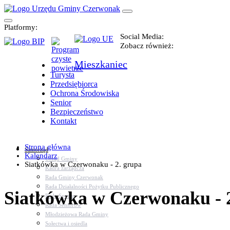
Platformy:
Social Media:
Zobacz również:
Mieszkaniec
Turysta
Przedsiębiorca
Ochrona Środowiska
Senior
Bezpieczeństwo
Kontakt
Strona główna
Samorząd
Kalendarz
Urząd Gminy
Siatkówka w Czerwonaku - 2. grupa
Kadra zarządcza
Rada Gminy Czerwonak
Rada Działalności Pożytku Publicznego
Siatkówka w Czerwonaku - 
Rada Sportu
Rada Seniorów
Młodzieżowa Rada Gminy
Sołectwa i osiedla