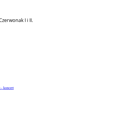
erwonak I i II.
 - koncert