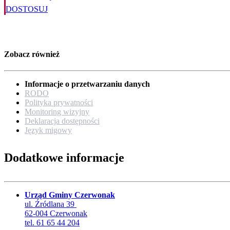
DOSTOSUJ
Zobacz również
Informacje o przetwarzaniu danych
RODO
Polityka prywatności
Monitoring wizyjny
Deklaracja dostępności
Język migowy
Dodatkowe informacje
Urząd Gminy Czerwonak
ul. Źródlana 39
62-004 Czerwonak
tel. 61 65 44 204