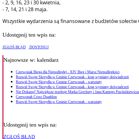
- 2, 9, 16, 23 i 30 kwietnia,
- 7, 14, 21 i 28 maja.
Wszystkie wydarzenia są finansowane z budżetów sołectw Cz
Udostępnij ten wpis na:
ZGŁOŚ BŁĄD
DOSTOSUJ
Najnowsze
w: kalendarz
Czerwonak Biega dla Niepodległej - XIV Bieg i Marsz Niepodległości
Rozwiń Swoje Skrzydła w Gminie Czerwonak - krąg wymiany doświadczeń
Rozwiń Swoje Skrzydła w Gminie Czerwonak - warsztaty
Rozwiń Swoje Skrzydła w Gminie Czerwonak - krąg wymiany doświadczeń
Nie Dokazuj! Największe przeboje Marka Grechuty i Jana Kantego Pawluśkiewicza
Czerwonak Cross Duathlon
Rozwiń Swoje Skrzydła w Gminie Czerwonak - warsztaty
Udostępnij ten wpis na:
ZGŁOŚ BŁĄD