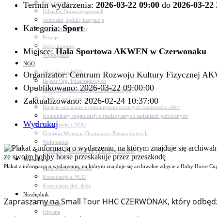
Dokumenty
Termin wydarzenia:
2026-03-22 09:00
do
2026-03-22 
Udział w Stowarzyszeniach
Jednostki, spółki, instytucje
Kategoria:
Sport
Zasłużeni dla gminy
Petycje
Język migowy
Miejsce:
Hala Sportowa AKWEN w Czerwonaku
Współpraca
NGO
Aktualności NGO
Organizator: Centrum Rozwoju Kultury Fizycznej 
Rejestr Org. Pozarządowych
Opublikowano: 2026-03-22 09:00:00
Rada Działalności Pożytku Publicznego
Otwarte konkursy ofert
Zaktualizowano: 2026-02-24 10:37:00
Dotacje udzielone z pominięciem otwartych konkursów ofert
Komunikaty organizacji o realizowanych zadaniach publicznych
Wydrukuj
Konsultacje z NGO
Centrum Wsparcia Organizacji Pozarządowych
Wolontariat
Procedury, formularze, pliki do pobrania
Konsultacje
Plakat z informacją o wydarzeniu, na którym znajduje się archiwalne zdjęcie z Hoby Horse 
Konsultacje społeczne
Konsultacje z NGO
Konsultacje dot. dróg
Niezbędnik
Zapraszamy na Small Tour HHC CZERWONAK, który odbędzi
Zdrowie
Oświata