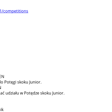
51/competitions
WEN
o Potęgi skoku Junior.
N
ć udziału w Potędze skoku Junior.
ik