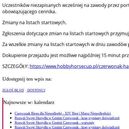
Uczestników niezapisanych wcześniej na zawody przez port
obowiązującego cennika.
Zmiany na listach startowych.
Zgłoszenia dotyczące zmian na listach startowych przyj
Za wszelkie zmiany na listach startowych w dniu zawodów 
Dokupienie przejazdu jest możliwe najpóźniej 15 minut p
SZCZEGÓŁY:
https://www.hobbyhorsecup.pl/czerwonak-ha
Udostępnij ten wpis na:
ZGŁOŚ BŁĄD
DOSTOSUJ
Najnowsze
w: kalendarz
Czerwonak Biega dla Niepodległej - XIV Bieg i Marsz Niepodległości
Rozwiń Swoje Skrzydła w Gminie Czerwonak - krąg wymiany doświadczeń
Rozwiń Swoje Skrzydła w Gminie Czerwonak - warsztaty
Rozwiń Swoje Skrzydła w Gminie Czerwonak - krąg wymiany doświadczeń