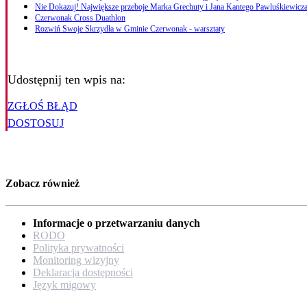
Nie Dokazuj! Największe przeboje Marka Grechuty i Jana Kantego Pawluśkiewicza
Czerwonak Cross Duathlon
Rozwiń Swoje Skrzydła w Gminie Czerwonak - warsztaty
Udostępnij ten wpis na:
ZGŁOŚ BŁĄD
DOSTOSUJ
Zobacz również
Informacje o przetwarzaniu danych
RODO
Polityka prywatności
Monitoring wizyjny
Deklaracja dostępności
Język migowy