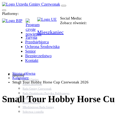
Platformy:
Social Media:
Zobacz również:
Mieszkaniec
Turysta
Przedsiębiorca
Ochrona Środowiska
Senior
Bezpieczeństwo
Kontakt
Strona główna
Samorząd
Kalendarz
Urząd Gminy
Small Tour Hobby Horse Cup Czerwonak 2026
Kadra zarządcza
Rada Gminy Czerwonak
Rada Działalności Pożytku Publicznego
Small Tour Hobby Horse C
Rada Sportu
Rada Seniorów
Młodzieżowa Rada Gminy
Sołectwa i osiedla