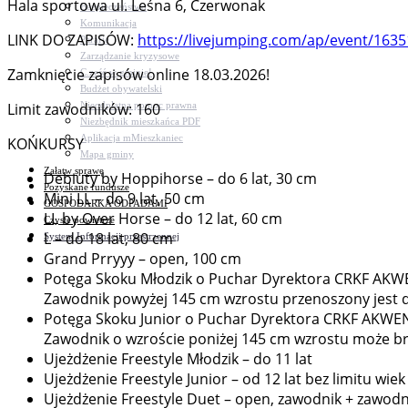
Hala sportowa ul. Leśna 6, Czerwonak
Bezpieczeństwo
Komunikacja
LINK DO ZAPISÓW:
https://livejumping.com/ap/event/163
Parafie
Zarządzanie kryzysowe
Zamknięcie zapisów online 18.03.2026!
C.ześć w gminie!
Budżet obywatelski
Nieodpłatna pomoc prawna
Limit zawodników: 160
Niezbędnik mieszkańca PDF
Aplikacja mMieszkaniec
KOŃKURSY
Mapa gminy
Załatw sprawę
Debiuty by Hoppihorse – do 6 lat, 30 cm
Pozyskane fundusze
Mini LL – do 9 lat, 50 cm
GOSPODARKA ODPADAMI
LL by Over Horse – do 12 lat, 60 cm
Czyste powietrze
L – do 18 lat, 80 cm
System Informacji przestrzennej
Grand Prryyy – open, 100 cm
Potęga Skoku Młodzik o Puchar Dyrektora CRKF AK
Zawodnik powyżej 145 cm wzrostu przenoszony jest d
Potęga Skoku Junior o Puchar Dyrektora CRKF AKWE
Zawodnik o wzroście poniżej 145 cm wzrostu może bra
Ujeżdżenie Freestyle Młodzik – do 11 lat
Ujeżdżenie Freestyle Junior – od 12 lat bez limitu wiek
Ujeżdżenie Freestyle Duet – open, zawodnik + zawodn