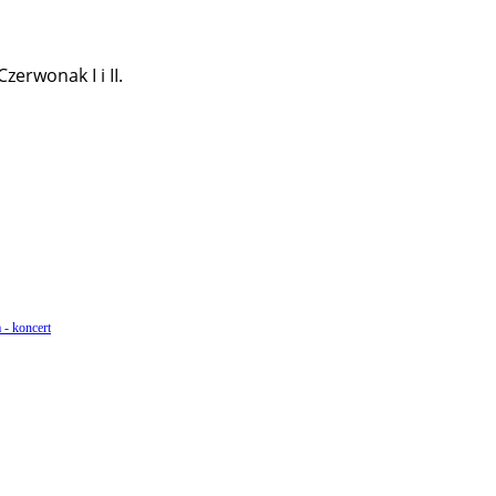
erwonak I i II.
 - koncert