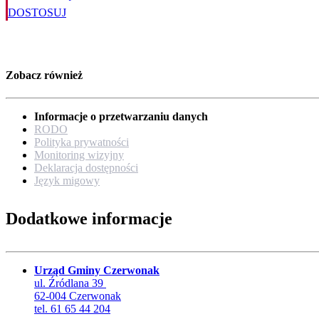
DOSTOSUJ
Zobacz również
Informacje o przetwarzaniu danych
RODO
Polityka prywatności
Monitoring wizyjny
Deklaracja dostępności
Język migowy
Dodatkowe informacje
Urząd Gminy Czerwonak
ul. Źródlana 39
62-004 Czerwonak
tel. 61 65 44 204