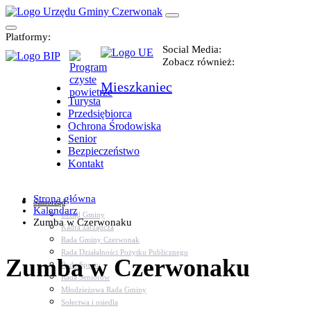
Platformy:
Social Media:
Zobacz również:
Mieszkaniec
Turysta
Przedsiębiorca
Ochrona Środowiska
Senior
Bezpieczeństwo
Kontakt
Strona główna
Samorząd
Kalendarz
Urząd Gminy
Zumba w Czerwonaku
Kadra zarządcza
Rada Gminy Czerwonak
Rada Działalności Pożytku Publicznego
Zumba w Czerwonaku
Rada Sportu
Rada Seniorów
Młodzieżowa Rada Gminy
Sołectwa i osiedla