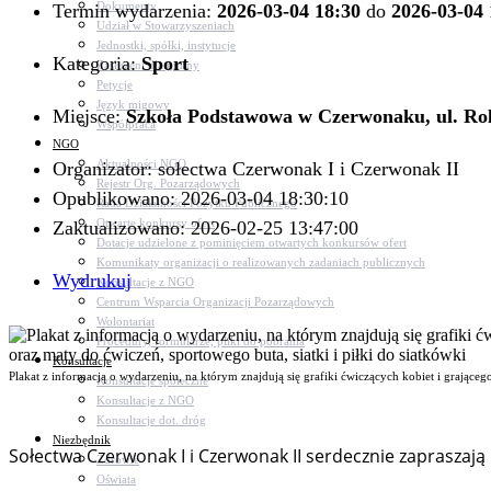
Dokumenty
Termin wydarzenia:
2026-03-04 18:30
do
2026-03-04 
Udział w Stowarzyszeniach
Jednostki, spółki, instytucje
Kategoria:
Sport
Zasłużeni dla gminy
Petycje
Język migowy
Miejsce:
Szkoła Podstawowa w Czerwonaku, ul. Ro
Współpraca
NGO
Aktualności NGO
Organizator: sołectwa Czerwonak I i Czerwonak II
Rejestr Org. Pozarządowych
Opublikowano: 2026-03-04 18:30:10
Rada Działalności Pożytku Publicznego
Otwarte konkursy ofert
Zaktualizowano: 2026-02-25 13:47:00
Dotacje udzielone z pominięciem otwartych konkursów ofert
Komunikaty organizacji o realizowanych zadaniach publicznych
Wydrukuj
Konsultacje z NGO
Centrum Wsparcia Organizacji Pozarządowych
Wolontariat
Procedury, formularze, pliki do pobrania
Konsultacje
Plakat z informacją o wydarzeniu, na którym znajdują się grafiki ćwiczących kobiet i grająceg
Konsultacje społeczne
Konsultacje z NGO
Konsultacje dot. dróg
Niezbędnik
Sołectwa Czerwonak I i Czerwonak II serdecznie zapraszaj
Zdrowie
Oświata