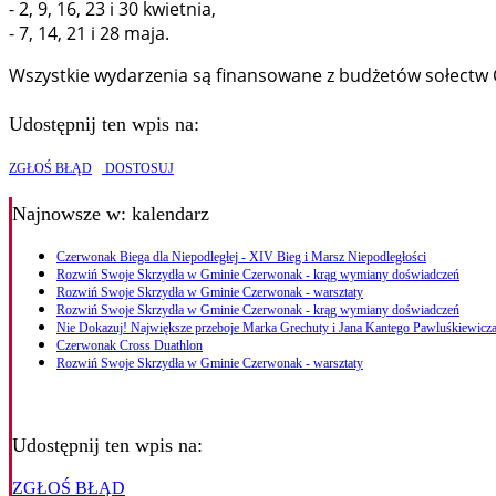
- 2, 9, 16, 23 i 30 kwietnia,
- 7, 14, 21 i 28 maja.
Wszystkie wydarzenia są finansowane z budżetów sołectw Cz
Udostępnij ten wpis na:
ZGŁOŚ BŁĄD
DOSTOSUJ
Najnowsze
w: kalendarz
Czerwonak Biega dla Niepodległej - XIV Bieg i Marsz Niepodległości
Rozwiń Swoje Skrzydła w Gminie Czerwonak - krąg wymiany doświadczeń
Rozwiń Swoje Skrzydła w Gminie Czerwonak - warsztaty
Rozwiń Swoje Skrzydła w Gminie Czerwonak - krąg wymiany doświadczeń
Nie Dokazuj! Największe przeboje Marka Grechuty i Jana Kantego Pawluśkiewicza
Czerwonak Cross Duathlon
Rozwiń Swoje Skrzydła w Gminie Czerwonak - warsztaty
Udostępnij ten wpis na:
ZGŁOŚ BŁĄD