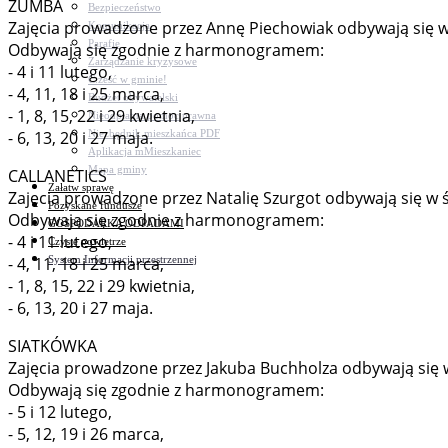
ZUMBA
Bezpieczeństwo
Zajęcia prowadzone przez Annę Piechowiak odbywają się w ś
Komunikacja
Parafie
Odbywają się zgodnie z harmonogramem:
Zarządzanie kryzysowe
- 4 i 11 lutego,
C.ześć w gminie!
- 4, 11, 18 i 25 marca,
Budżet obywatelski
- 1, 8, 15, 22 i 29 kwietnia,
Nieodpłatna pomoc prawna
Niezbędnik mieszkańca PDF
- 6, 13, 20 i 27 maja.
Aplikacja mMieszkaniec
Mapa gminy
CALLANETICS
Załatw sprawę
Zajęcia prowadzone przez Natalię Szurgot odbywają się w ś
Pozyskane fundusze
Odbywają się zgodnie z harmonogramem:
GOSPODARKA ODPADAMI
- 4 i 11 lutego,
Czyste powietrze
System Informacji przestrzennej
- 4, 11, 18 i 25 marca,
- 1, 8, 15, 22 i 29 kwietnia,
- 6, 13, 20 i 27 maja.
SIATKÓWKA
Zajęcia prowadzone przez Jakuba Buchholza odbywają się w c
Odbywają się zgodnie z harmonogramem:
- 5 i 12 lutego,
- 5, 12, 19 i 26 marca,